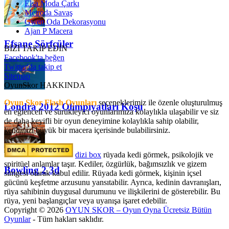
Elsa Moda Çarkı
Metroda Savaş
Gwen Oda Dekorasyonu
Ajan P Macera
Efsane Sörfçüler
BİZİ TAKİP EDİN
Facebook'ta beğen
Twitter'da takip et
Sitemap
OyunSkor HAKKINDA
Oyun Skor Flash Oyunları
seçeneklerimiz ile özenle oluşturulmuş
Londra 2012 Olimpiyatları Koşu
en eğlenceli ve sürükleyici oyunlarımıza kolaylıkla ulaşabilir ve siz
de daha keyifli bir oyun deneyimine kolaylıkla sahip olabilir,
kendinizi büyük bir macera içerisinde bulabilirsiniz.
dizi box
rüyada kedi görmek​, psikolojik ve
spiritüel anlamlar taşır. Kediler, özgürlük, bağımsızlık ve gizem
Bowling 2 3d
simgesi olarak kabul edilir. Rüyada kedi görmek, kişinin içsel
gücünü keşfetme arzusunu yansıtabilir. Ayrıca, kedinin davranışları,
rüya sahibinin duygusal durumunu ve ilişkilerini de gösterebilir. Bu
rüya, yeni başlangıçlar veya uyanışa işaret edebilir.
Copyright © 2026
OYUN SKOR – Oyun Oyna Ücretsiz Bütün
Oyunlar
- Tüm hakları saklıdır.