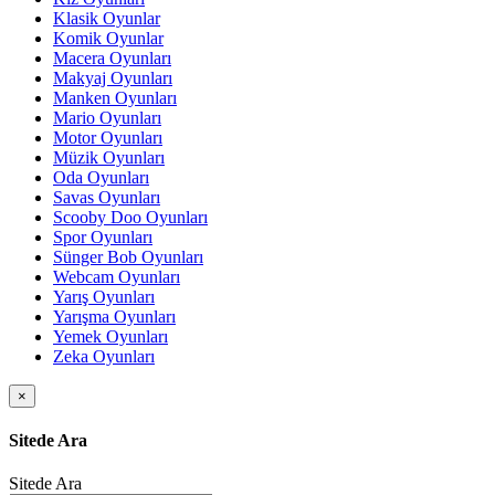
Klasik Oyunlar
Komik Oyunlar
Macera Oyunları
Makyaj Oyunları
Manken Oyunları
Mario Oyunları
Motor Oyunları
Müzik Oyunları
Oda Oyunları
Savas Oyunları
Scooby Doo Oyunları
Spor Oyunları
Sünger Bob Oyunları
Webcam Oyunları
Yarış Oyunları
Yarışma Oyunları
Yemek Oyunları
Zeka Oyunları
×
Sitede Ara
Sitede Ara