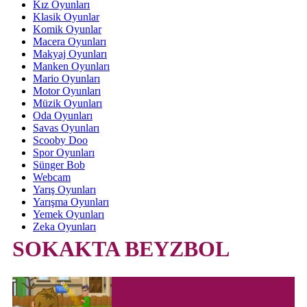
Kız Oyunları
Klasik Oyunlar
Komik Oyunlar
Macera Oyunları
Makyaj Oyunları
Manken Oyunları
Mario Oyunları
Motor Oyunları
Müzik Oyunları
Oda Oyunları
Savas Oyunları
Scooby Doo
Spor Oyunları
Sünger Bob
Webcam
Yarış Oyunları
Yarışma Oyunları
Yemek Oyunları
Zeka Oyunları
SOKAKTA BEYZBOL