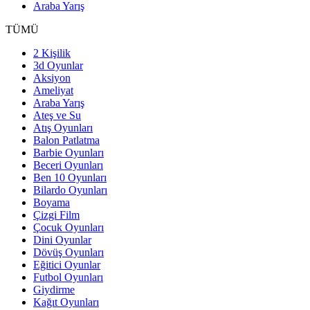
Araba Yarış
TÜMÜ
2 Kişilik
3d Oyunlar
Aksiyon
Ameliyat
Araba Yarış
Ateş ve Su
Atış Oyunları
Balon Patlatma
Barbie Oyunları
Beceri Oyunları
Ben 10 Oyunları
Bilardo Oyunları
Boyama
Çizgi Film
Çocuk Oyunları
Dini Oyunlar
Dövüş Oyunları
Eğitici Oyunlar
Futbol Oyunları
Giydirme
Kağıt Oyunları