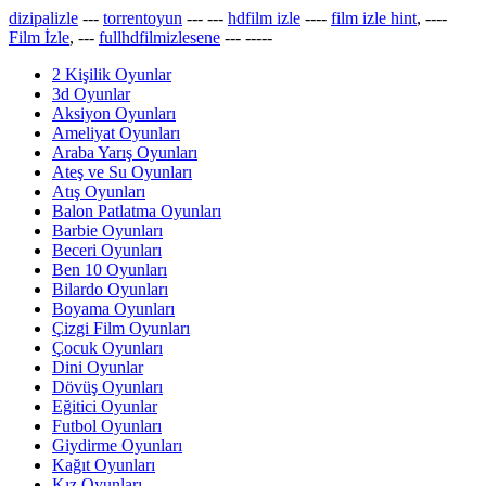
dizipalizle
---
torrentoyun
---
---
hdfilm izle
----
film izle hint
, ----
Film İzle
, ---
fullhdfilmizlesene
---
-----
2 Kişilik Oyunlar
3d Oyunlar
Aksiyon Oyunları
Ameliyat Oyunları
Araba Yarış Oyunları
Ateş ve Su Oyunları
Atış Oyunları
Balon Patlatma Oyunları
Barbie Oyunları
Beceri Oyunları
Ben 10 Oyunları
Bilardo Oyunları
Boyama Oyunları
Çizgi Film Oyunları
Çocuk Oyunları
Dini Oyunlar
Dövüş Oyunları
Eğitici Oyunlar
Futbol Oyunları
Giydirme Oyunları
Kağıt Oyunları
Kız Oyunları