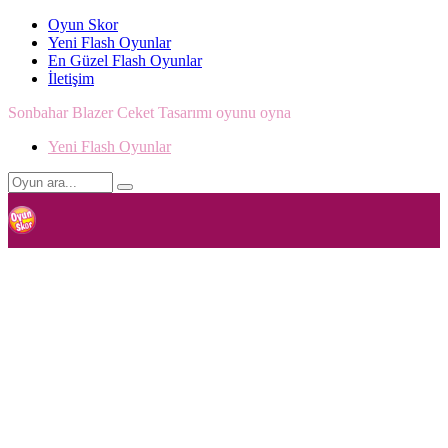
Oyun Skor
Yeni Flash Oyunlar
En Güzel Flash Oyunlar
İletişim
Sonbahar Blazer Ceket Tasarımı oyunu oyna
Yeni Flash Oyunlar