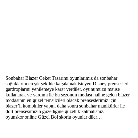
Sonbahar Blazer Ceket Tasarımı oyunlarımız da sonbahar
soğuklarını en şık şekilde karşılamak isteyen Disney prensesleri
gardroplarını yenilemeye karar verdiler. oyunumuzu mause
kullanarak ve yardımı ile bu sezonun modası haline gelen blazer
modasının en güzel temsilcileri olacak prenseslerimiz için
blazer’lı kombinler yapın, daha sonra sonbahar manikürler ile
dört prensesimizin güzelliğine güzellik katmalısnız.
oyunskor.online Güzel Bol skorlu oyunlar diler…