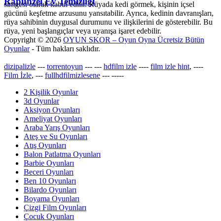
Rapunzel Ev Temizliği
simgesi olarak kabul edilir. Rüyada kedi görmek, kişinin içsel
gücünü keşfetme arzusunu yansıtabilir. Ayrıca, kedinin davranışları,
rüya sahibinin duygusal durumunu ve ilişkilerini de gösterebilir. Bu
rüya, yeni başlangıçlar veya uyanışa işaret edebilir.
Copyright © 2026
OYUN SKOR – Oyun Oyna Ücretsiz Bütün
Oyunlar
- Tüm hakları saklıdır.
dizipalizle
---
torrentoyun
---
---
hdfilm izle
----
film izle hint
, ----
Film İzle
, ---
fullhdfilmizlesene
---
-----
2 Kişilik Oyunlar
3d Oyunlar
Aksiyon Oyunları
Ameliyat Oyunları
Araba Yarış Oyunları
Ateş ve Su Oyunları
Atış Oyunları
Balon Patlatma Oyunları
Barbie Oyunları
Beceri Oyunları
Ben 10 Oyunları
Bilardo Oyunları
Boyama Oyunları
Çizgi Film Oyunları
Çocuk Oyunları