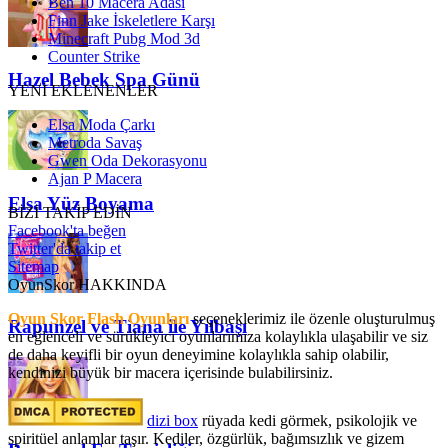
Ben 10 Macera Adası
Finn Jake İskeletlere Karşı
Minecraft Pubg Mod 3d
Counter Strike
Hazel Bebek Spa Günü
YENİ EKLENENLER
Elsa Moda Çarkı
Metroda Savaş
Gwen Oda Dekorasyonu
Ajan P Macera
Elsa Yüz Boyama
BİZİ TAKİP EDİN
Facebook'ta beğen
Twitter'da takip et
Sitemap
OyunSkor HAKKINDA
Oyun Skor Flash Oyunları
seçeneklerimiz ile özenle oluşturulmuş
Rapunzel ve Tiana ile Yılbaşı
en eğlenceli ve sürükleyici oyunlarımıza kolaylıkla ulaşabilir ve siz
de daha keyifli bir oyun deneyimine kolaylıkla sahip olabilir,
kendinizi büyük bir macera içerisinde bulabilirsiniz.
dizi box
rüyada kedi görmek​, psikolojik ve
spiritüel anlamlar taşır. Kediler, özgürlük, bağımsızlık ve gizem