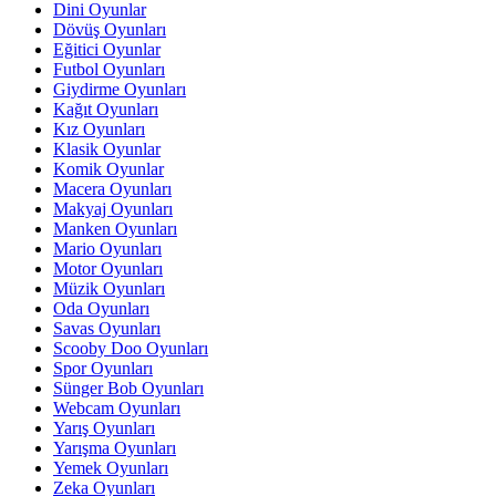
Dini Oyunlar
Dövüş Oyunları
Eğitici Oyunlar
Futbol Oyunları
Giydirme Oyunları
Kağıt Oyunları
Kız Oyunları
Klasik Oyunlar
Komik Oyunlar
Macera Oyunları
Makyaj Oyunları
Manken Oyunları
Mario Oyunları
Motor Oyunları
Müzik Oyunları
Oda Oyunları
Savas Oyunları
Scooby Doo Oyunları
Spor Oyunları
Sünger Bob Oyunları
Webcam Oyunları
Yarış Oyunları
Yarışma Oyunları
Yemek Oyunları
Zeka Oyunları