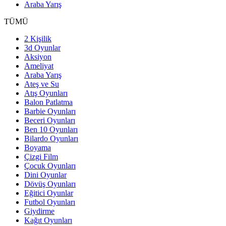
Araba Yarış
TÜMÜ
2 Kişilik
3d Oyunlar
Aksiyon
Ameliyat
Araba Yarış
Ateş ve Su
Atış Oyunları
Balon Patlatma
Barbie Oyunları
Beceri Oyunları
Ben 10 Oyunları
Bilardo Oyunları
Boyama
Çizgi Film
Çocuk Oyunları
Dini Oyunlar
Dövüş Oyunları
Eğitici Oyunlar
Futbol Oyunları
Giydirme
Kağıt Oyunları