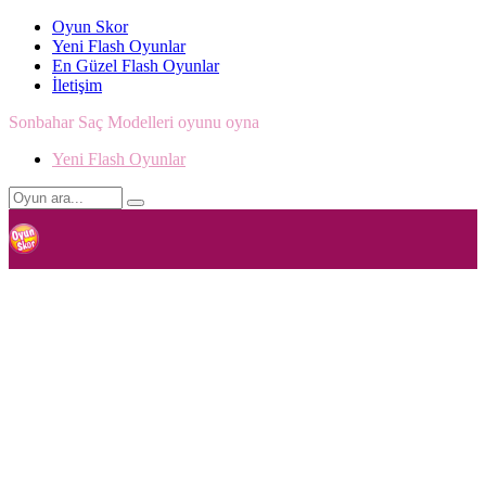
Oyun Skor
Yeni Flash Oyunlar
En Güzel Flash Oyunlar
İletişim
Sonbahar Saç Modelleri oyunu oyna
Yeni Flash Oyunlar