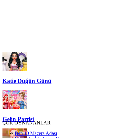
Katie Düğün Günü
Gelin Partisi
ÇOK OYNANANLAR
Ben 10 Macera Adası