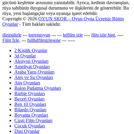
gücünü keşfetme arzusunu yansıtabilir. Ayrıca, kedinin davranışları,
rüya sahibinin duygusal durumunu ve ilişkilerini de gösterebilir. Bu
rüya, yeni başlangıçlar veya uyanışa işaret edebilir.
Copyright © 2026
OYUN SKOR – Oyun Oyna Ücretsiz Bütün
Oyunlar
- Tüm hakları saklıdır.
dizipalizle
---
torrentoyun
---
---
hdfilm izle
----
film izle hint
, ----
Film İzle
, ---
fullhdfilmizlesene
---
-----
2 Kişilik Oyunlar
3d Oyunlar
Aksiyon Oyunları
Ameliyat Oyunları
Araba Yarış Oyunları
Ateş ve Su Oyunları
Atış Oyunları
Balon Patlatma Oyunları
Barbie Oyunları
Beceri Oyunları
Ben 10 Oyunları
Bilardo Oyunları
Boyama Oyunları
Çizgi Film Oyunları
Çocuk Oyunları
Dini Oyunlar