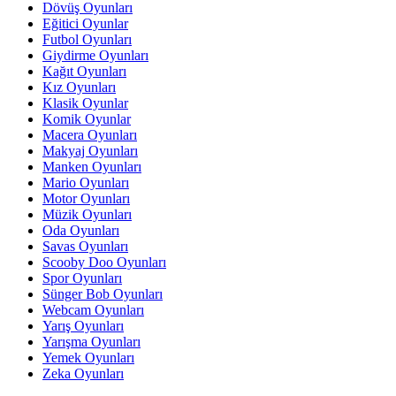
Dövüş Oyunları
Eğitici Oyunlar
Futbol Oyunları
Giydirme Oyunları
Kağıt Oyunları
Kız Oyunları
Klasik Oyunlar
Komik Oyunlar
Macera Oyunları
Makyaj Oyunları
Manken Oyunları
Mario Oyunları
Motor Oyunları
Müzik Oyunları
Oda Oyunları
Savas Oyunları
Scooby Doo Oyunları
Spor Oyunları
Sünger Bob Oyunları
Webcam Oyunları
Yarış Oyunları
Yarışma Oyunları
Yemek Oyunları
Zeka Oyunları