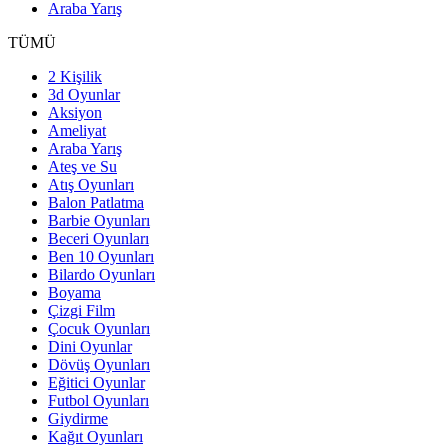
Araba Yarış
TÜMÜ
2 Kişilik
3d Oyunlar
Aksiyon
Ameliyat
Araba Yarış
Ateş ve Su
Atış Oyunları
Balon Patlatma
Barbie Oyunları
Beceri Oyunları
Ben 10 Oyunları
Bilardo Oyunları
Boyama
Çizgi Film
Çocuk Oyunları
Dini Oyunlar
Dövüş Oyunları
Eğitici Oyunlar
Futbol Oyunları
Giydirme
Kağıt Oyunları