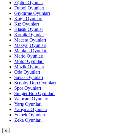
Eğitici Oyunlar
Futbol Oyunları
Giydirme Oyunları
Kağıt Oyunları
Kız Oyunları
Klasik Oyunlar
Komik Oyunlar
Macera Oyunları
Makyaj Oyunları
Manken Oyunları
Mario Oyunları
Motor Oyunları
Müzik Oyunları
Oda Oyunları
Savas Oyunları
Scooby Doo Oyunları
Spor Oyunları
Sünger Bob Oyunları
Webcam Oyunları
Yarış Oyunları
Yarışma Oyunları
Yemek Oyunları
Zeka Oyunları
×