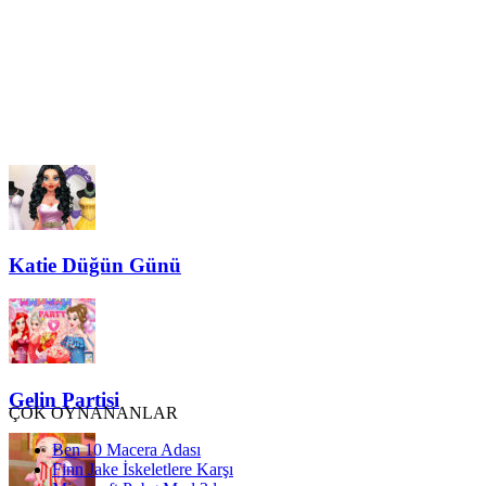
Katie Düğün Günü
Gelin Partisi
ÇOK OYNANANLAR
Ben 10 Macera Adası
Finn Jake İskeletlere Karşı