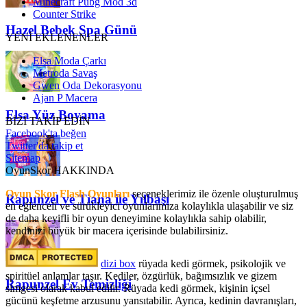
Minecraft Pubg Mod 3d
Counter Strike
Hazel Bebek Spa Günü
YENİ EKLENENLER
Elsa Moda Çarkı
Metroda Savaş
Gwen Oda Dekorasyonu
Ajan P Macera
Elsa Yüz Boyama
BİZİ TAKİP EDİN
Facebook'ta beğen
Twitter'da takip et
Sitemap
OyunSkor HAKKINDA
Oyun Skor Flash Oyunları
seçeneklerimiz ile özenle oluşturulmuş
Rapunzel ve Tiana ile Yılbaşı
en eğlenceli ve sürükleyici oyunlarımıza kolaylıkla ulaşabilir ve siz
de daha keyifli bir oyun deneyimine kolaylıkla sahip olabilir,
kendinizi büyük bir macera içerisinde bulabilirsiniz.
dizi box
rüyada kedi görmek​, psikolojik ve
spiritüel anlamlar taşır. Kediler, özgürlük, bağımsızlık ve gizem
Rapunzel Ev Temizliği
simgesi olarak kabul edilir. Rüyada kedi görmek, kişinin içsel
gücünü keşfetme arzusunu yansıtabilir. Ayrıca, kedinin davranışları,