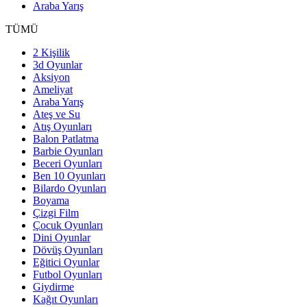
Araba Yarış
TÜMÜ
2 Kişilik
3d Oyunlar
Aksiyon
Ameliyat
Araba Yarış
Ateş ve Su
Atış Oyunları
Balon Patlatma
Barbie Oyunları
Beceri Oyunları
Ben 10 Oyunları
Bilardo Oyunları
Boyama
Çizgi Film
Çocuk Oyunları
Dini Oyunlar
Dövüş Oyunları
Eğitici Oyunlar
Futbol Oyunları
Giydirme
Kağıt Oyunları