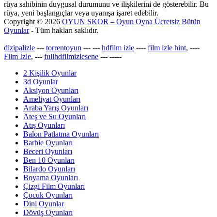
rüya sahibinin duygusal durumunu ve ilişkilerini de gösterebilir. Bu
rüya, yeni başlangıçlar veya uyanışa işaret edebilir.
Copyright © 2026
OYUN SKOR – Oyun Oyna Ücretsiz Bütün
Oyunlar
- Tüm hakları saklıdır.
dizipalizle
---
torrentoyun
---
---
hdfilm izle
----
film izle hint
, ----
Film İzle
, ---
fullhdfilmizlesene
---
-----
2 Kişilik Oyunlar
3d Oyunlar
Aksiyon Oyunları
Ameliyat Oyunları
Araba Yarış Oyunları
Ateş ve Su Oyunları
Atış Oyunları
Balon Patlatma Oyunları
Barbie Oyunları
Beceri Oyunları
Ben 10 Oyunları
Bilardo Oyunları
Boyama Oyunları
Çizgi Film Oyunları
Çocuk Oyunları
Dini Oyunlar
Dövüş Oyunları