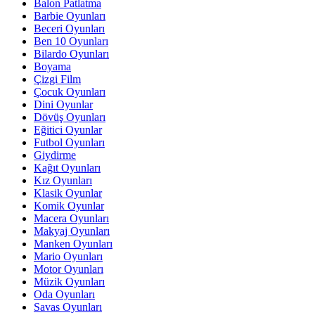
Balon Patlatma
Barbie Oyunları
Beceri Oyunları
Ben 10 Oyunları
Bilardo Oyunları
Boyama
Çizgi Film
Çocuk Oyunları
Dini Oyunlar
Dövüş Oyunları
Eğitici Oyunlar
Futbol Oyunları
Giydirme
Kağıt Oyunları
Kız Oyunları
Klasik Oyunlar
Komik Oyunlar
Macera Oyunları
Makyaj Oyunları
Manken Oyunları
Mario Oyunları
Motor Oyunları
Müzik Oyunları
Oda Oyunları
Savas Oyunları