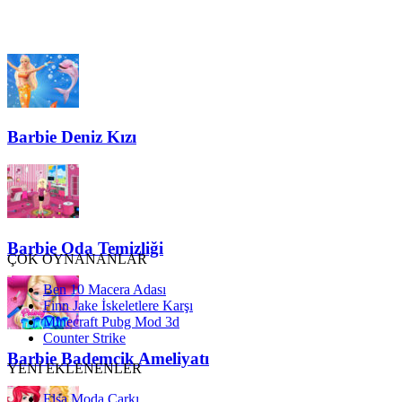
Barbie Deniz Kızı
Barbie Oda Temizliği
ÇOK OYNANANLAR
Ben 10 Macera Adası
Finn Jake İskeletlere Karşı
Minecraft Pubg Mod 3d
Counter Strike
Barbie Bademcik Ameliyatı
YENİ EKLENENLER
Elsa Moda Çarkı