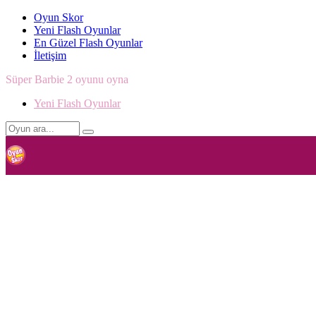
Oyun Skor
Yeni Flash Oyunlar
En Güzel Flash Oyunlar
İletişim
Süper Barbie 2 oyunu oyna
Yeni Flash Oyunlar