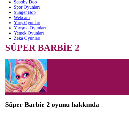
Scooby Doo
Spor Oyunları
Sünger Bob
Webcam
Yarış Oyunları
Yarışma Oyunları
Yemek Oyunları
Zeka Oyunları
SÜPER BARBİE 2
Süper Barbie 2 oyunu hakkında