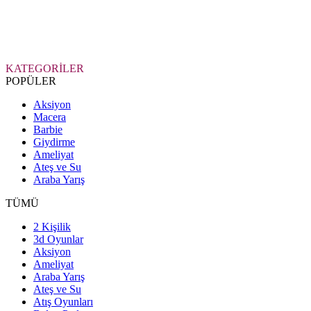
KATEGORİLER
POPÜLER
Aksiyon
Macera
Barbie
Giydirme
Ameliyat
Ateş ve Su
Araba Yarış
TÜMÜ
2 Kişilik
3d Oyunlar
Aksiyon
Ameliyat
Araba Yarış
Ateş ve Su
Atış Oyunları