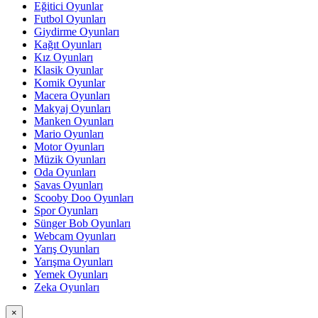
Eğitici Oyunlar
Futbol Oyunları
Giydirme Oyunları
Kağıt Oyunları
Kız Oyunları
Klasik Oyunlar
Komik Oyunlar
Macera Oyunları
Makyaj Oyunları
Manken Oyunları
Mario Oyunları
Motor Oyunları
Müzik Oyunları
Oda Oyunları
Savas Oyunları
Scooby Doo Oyunları
Spor Oyunları
Sünger Bob Oyunları
Webcam Oyunları
Yarış Oyunları
Yarışma Oyunları
Yemek Oyunları
Zeka Oyunları
×