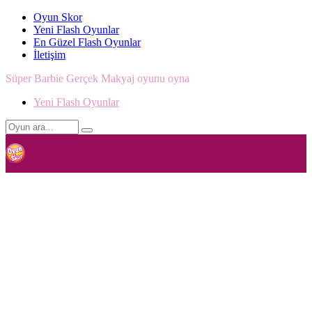
Oyun Skor
Yeni Flash Oyunlar
En Güzel Flash Oyunlar
İletişim
Süper Barbie Gerçek Makyaj oyunu oyna
Yeni Flash Oyunlar