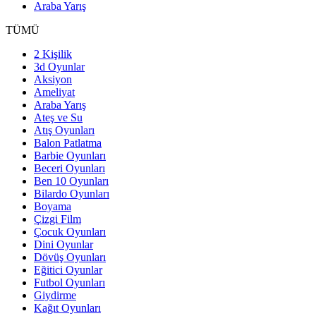
Araba Yarış
TÜMÜ
2 Kişilik
3d Oyunlar
Aksiyon
Ameliyat
Araba Yarış
Ateş ve Su
Atış Oyunları
Balon Patlatma
Barbie Oyunları
Beceri Oyunları
Ben 10 Oyunları
Bilardo Oyunları
Boyama
Çizgi Film
Çocuk Oyunları
Dini Oyunlar
Dövüş Oyunları
Eğitici Oyunlar
Futbol Oyunları
Giydirme
Kağıt Oyunları