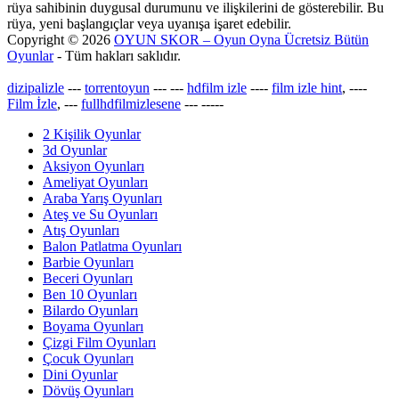
rüya sahibinin duygusal durumunu ve ilişkilerini de gösterebilir. Bu
rüya, yeni başlangıçlar veya uyanışa işaret edebilir.
Copyright © 2026
OYUN SKOR – Oyun Oyna Ücretsiz Bütün
Oyunlar
- Tüm hakları saklıdır.
dizipalizle
---
torrentoyun
---
---
hdfilm izle
----
film izle hint
, ----
Film İzle
, ---
fullhdfilmizlesene
---
-----
2 Kişilik Oyunlar
3d Oyunlar
Aksiyon Oyunları
Ameliyat Oyunları
Araba Yarış Oyunları
Ateş ve Su Oyunları
Atış Oyunları
Balon Patlatma Oyunları
Barbie Oyunları
Beceri Oyunları
Ben 10 Oyunları
Bilardo Oyunları
Boyama Oyunları
Çizgi Film Oyunları
Çocuk Oyunları
Dini Oyunlar
Dövüş Oyunları