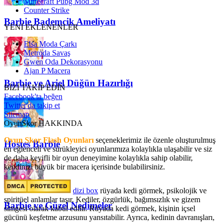
Minecraft Pubg Mod 3d
Counter Strike
Barbie Bademcik Ameliyatı
YENİ EKLENENLER
Elsa Moda Çarkı
Metroda Savaş
Gwen Oda Dekorasyonu
Ajan P Macera
Barbie ve Ariel Düğün Hazırlığı
BİZİ TAKİP EDİN
Facebook'ta beğen
Twitter'da takip et
Sitemap
OyunSkor HAKKINDA
Oyun Skor Flash Oyunları
seçeneklerimiz ile özenle oluşturulmuş
Hostes Barbie
en eğlenceli ve sürükleyici oyunlarımıza kolaylıkla ulaşabilir ve siz
de daha keyifli bir oyun deneyimine kolaylıkla sahip olabilir,
kendinizi büyük bir macera içerisinde bulabilirsiniz.
dizi box
rüyada kedi görmek​, psikolojik ve
spiritüel anlamlar taşır. Kediler, özgürlük, bağımsızlık ve gizem
Barbie ve Güzel Nedimeler
simgesi olarak kabul edilir. Rüyada kedi görmek, kişinin içsel
gücünü keşfetme arzusunu yansıtabilir. Ayrıca, kedinin davranışları,