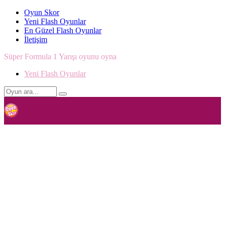
Oyun Skor
Yeni Flash Oyunlar
En Güzel Flash Oyunlar
İletişim
Süper Formula 1 Yarışı oyunu oyna
Yeni Flash Oyunlar