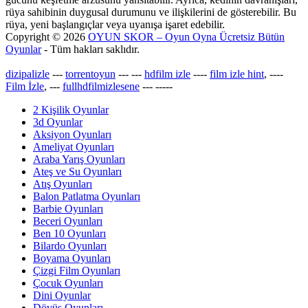
rüya sahibinin duygusal durumunu ve ilişkilerini de gösterebilir. Bu
rüya, yeni başlangıçlar veya uyanışa işaret edebilir.
Copyright © 2026
OYUN SKOR – Oyun Oyna Ücretsiz Bütün
Oyunlar
- Tüm hakları saklıdır.
dizipalizle
---
torrentoyun
---
---
hdfilm izle
----
film izle hint
, ----
Film İzle
, ---
fullhdfilmizlesene
---
-----
2 Kişilik Oyunlar
3d Oyunlar
Aksiyon Oyunları
Ameliyat Oyunları
Araba Yarış Oyunları
Ateş ve Su Oyunları
Atış Oyunları
Balon Patlatma Oyunları
Barbie Oyunları
Beceri Oyunları
Ben 10 Oyunları
Bilardo Oyunları
Boyama Oyunları
Çizgi Film Oyunları
Çocuk Oyunları
Dini Oyunlar
Dövüş Oyunları