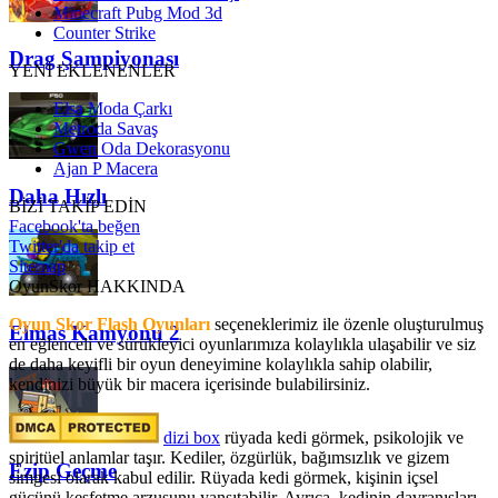
Minecraft Pubg Mod 3d
Counter Strike
Drag Şampiyonası
YENİ EKLENENLER
Elsa Moda Çarkı
Metroda Savaş
Gwen Oda Dekorasyonu
Ajan P Macera
Daha Hızlı
BİZİ TAKİP EDİN
Facebook'ta beğen
Twitter'da takip et
Sitemap
OyunSkor HAKKINDA
Oyun Skor Flash Oyunları
seçeneklerimiz ile özenle oluşturulmuş
Elmas Kamyonu 2
en eğlenceli ve sürükleyici oyunlarımıza kolaylıkla ulaşabilir ve siz
de daha keyifli bir oyun deneyimine kolaylıkla sahip olabilir,
kendinizi büyük bir macera içerisinde bulabilirsiniz.
dizi box
rüyada kedi görmek​, psikolojik ve
spiritüel anlamlar taşır. Kediler, özgürlük, bağımsızlık ve gizem
Ezip Geçme
simgesi olarak kabul edilir. Rüyada kedi görmek, kişinin içsel
gücünü keşfetme arzusunu yansıtabilir. Ayrıca, kedinin davranışları,