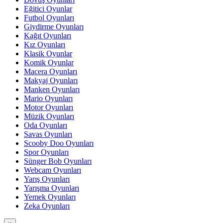
Eğitici Oyunlar
Futbol Oyunları
Giydirme Oyunları
Kağıt Oyunları
Kız Oyunları
Klasik Oyunlar
Komik Oyunlar
Macera Oyunları
Makyaj Oyunları
Manken Oyunları
Mario Oyunları
Motor Oyunları
Müzik Oyunları
Oda Oyunları
Savas Oyunları
Scooby Doo Oyunları
Spor Oyunları
Sünger Bob Oyunları
Webcam Oyunları
Yarış Oyunları
Yarışma Oyunları
Yemek Oyunları
Zeka Oyunları