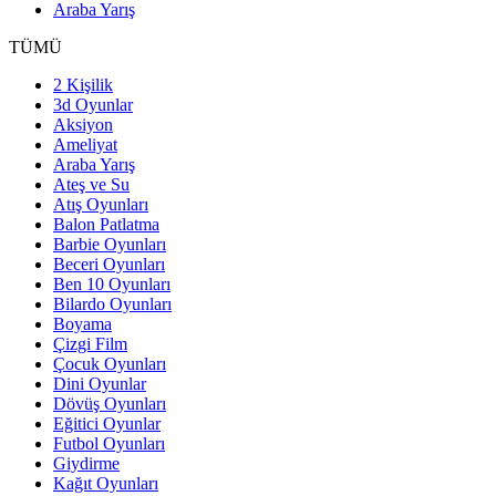
Araba Yarış
TÜMÜ
2 Kişilik
3d Oyunlar
Aksiyon
Ameliyat
Araba Yarış
Ateş ve Su
Atış Oyunları
Balon Patlatma
Barbie Oyunları
Beceri Oyunları
Ben 10 Oyunları
Bilardo Oyunları
Boyama
Çizgi Film
Çocuk Oyunları
Dini Oyunlar
Dövüş Oyunları
Eğitici Oyunlar
Futbol Oyunları
Giydirme
Kağıt Oyunları