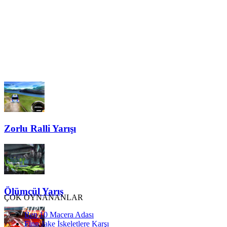
Zorlu Ralli Yarışı
Ölümcül Yarış
ÇOK OYNANANLAR
Ben 10 Macera Adası
Finn Jake İskeletlere Karşı