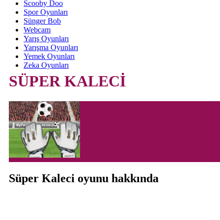
Scooby Doo
Spor Oyunları
Sünger Bob
Webcam
Yarış Oyunları
Yarışma Oyunları
Yemek Oyunları
Zeka Oyunları
SÜPER KALECİ
Süper Kaleci oyunu hakkında