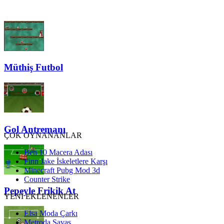
Müthiş Futbol
Gol Antremanı
ÇOK OYNANANLAR
Ben 10 Macera Adası
Finn Jake İskeletlere Karşı
Minecraft Pubg Mod 3d
Counter Strike
Pepeyle Frikik At
YENİ EKLENENLER
Elsa Moda Çarkı
Metroda Savaş