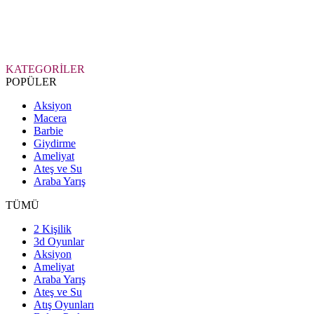
KATEGORİLER
POPÜLER
Aksiyon
Macera
Barbie
Giydirme
Ameliyat
Ateş ve Su
Araba Yarış
TÜMÜ
2 Kişilik
3d Oyunlar
Aksiyon
Ameliyat
Araba Yarış
Ateş ve Su
Atış Oyunları