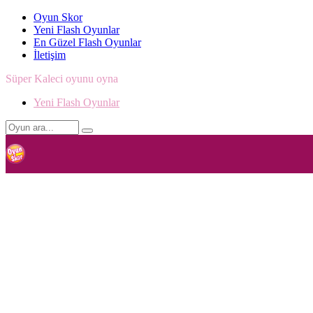
Oyun Skor
Yeni Flash Oyunlar
En Güzel Flash Oyunlar
İletişim
Süper Kaleci oyunu oyna
Yeni Flash Oyunlar