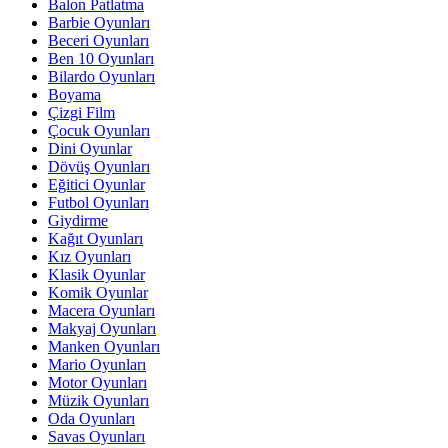
Balon Patlatma
Barbie Oyunları
Beceri Oyunları
Ben 10 Oyunları
Bilardo Oyunları
Boyama
Çizgi Film
Çocuk Oyunları
Dini Oyunlar
Dövüş Oyunları
Eğitici Oyunlar
Futbol Oyunları
Giydirme
Kağıt Oyunları
Kız Oyunları
Klasik Oyunlar
Komik Oyunlar
Macera Oyunları
Makyaj Oyunları
Manken Oyunları
Mario Oyunları
Motor Oyunları
Müzik Oyunları
Oda Oyunları
Savas Oyunları