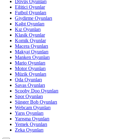
Dövüş Oyunları
Eğitici Oyunlar
Futbol Oyunları
Giydirme Oyunları
Kağıt Oyunları
Kız Oyunları
Klasik Oyunlar
Komik Oyunlar
Macera Oyunları
Makyaj Oyunları
Manken Oyunları
Mario Oyunları
Motor Oyunları
Müzik Oyunları
Oda Oyunları
Savas Oyunları
Scooby Doo Oyunları
Spor Oyunları
Sünger Bob Oyunları
Webcam Oyunları
Yarış Oyunları
Yarışma Oyunları
Yemek Oyunları
Zeka Oyunları