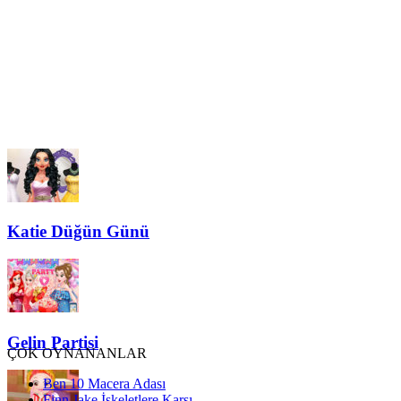
Katie Düğün Günü
Gelin Partisi
ÇOK OYNANANLAR
Ben 10 Macera Adası
Finn Jake İskeletlere Karşı