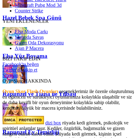
Minecraft Pubg Mod 3d
Counter Strike
Hazel Bebek Spa Günü
YENİ EKLENENLER
Elsa Moda Çarkı
Metroda Savaş
Gwen Oda Dekorasyonu
Ajan P Macera
Elsa Yüz Boyama
BİZİ TAKİP EDİN
Facebook'ta beğen
Twitter'da takip et
Sitemap
OyunSkor HAKKINDA
Oyun Skor Flash Oyunları
seçeneklerimiz ile özenle oluşturulmuş
Rapunzel ve Tiana ile Yılbaşı
en eğlenceli ve sürükleyici oyunlarımıza kolaylıkla ulaşabilir ve siz
de daha keyifli bir oyun deneyimine kolaylıkla sahip olabilir,
kendinizi büyük bir macera içerisinde bulabilirsiniz.
dizi box
rüyada kedi görmek​, psikolojik ve
spiritüel anlamlar taşır. Kediler, özgürlük, bağımsızlık ve gizem
Rapunzel Ev Temizliği
simgesi olarak kabul edilir. Rüyada kedi görmek, kişinin içsel