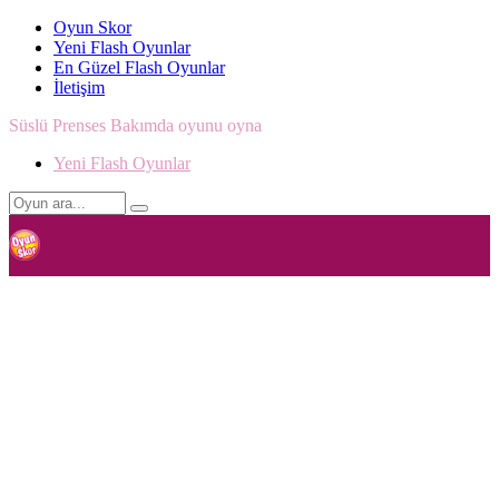
Oyun Skor
Yeni Flash Oyunlar
En Güzel Flash Oyunlar
İletişim
Süslü Prenses Bakımda oyunu oyna
Yeni Flash Oyunlar