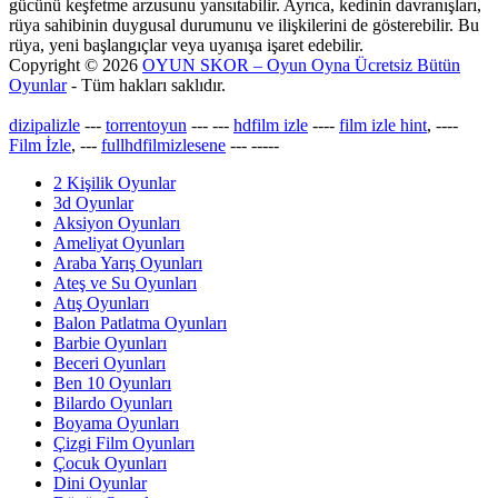
gücünü keşfetme arzusunu yansıtabilir. Ayrıca, kedinin davranışları,
rüya sahibinin duygusal durumunu ve ilişkilerini de gösterebilir. Bu
rüya, yeni başlangıçlar veya uyanışa işaret edebilir.
Copyright © 2026
OYUN SKOR – Oyun Oyna Ücretsiz Bütün
Oyunlar
- Tüm hakları saklıdır.
dizipalizle
---
torrentoyun
---
---
hdfilm izle
----
film izle hint
, ----
Film İzle
, ---
fullhdfilmizlesene
---
-----
2 Kişilik Oyunlar
3d Oyunlar
Aksiyon Oyunları
Ameliyat Oyunları
Araba Yarış Oyunları
Ateş ve Su Oyunları
Atış Oyunları
Balon Patlatma Oyunları
Barbie Oyunları
Beceri Oyunları
Ben 10 Oyunları
Bilardo Oyunları
Boyama Oyunları
Çizgi Film Oyunları
Çocuk Oyunları
Dini Oyunlar