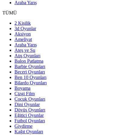
Araba Yarış
TÜMÜ
2 Kişilik
3d Oyunlar
Aksiyon
Ameliyat
Araba Yarış
Ateş ve Su
Atış Oyunları
Balon Patlatma
Barbie Oyunları
Beceri Oyunları
Ben 10 Oyunları
Bilardo Oyunları
Boyama
Çizgi Film
Çocuk Oyunları
Dini Oyunlar
Dövüş Oyunları
Eğitici Oyunlar
Futbol Oyunları
Giydirme
Kağıt Oyunları