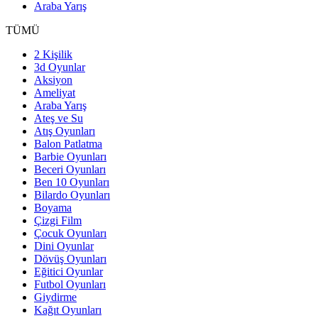
Araba Yarış
TÜMÜ
2 Kişilik
3d Oyunlar
Aksiyon
Ameliyat
Araba Yarış
Ateş ve Su
Atış Oyunları
Balon Patlatma
Barbie Oyunları
Beceri Oyunları
Ben 10 Oyunları
Bilardo Oyunları
Boyama
Çizgi Film
Çocuk Oyunları
Dini Oyunlar
Dövüş Oyunları
Eğitici Oyunlar
Futbol Oyunları
Giydirme
Kağıt Oyunları