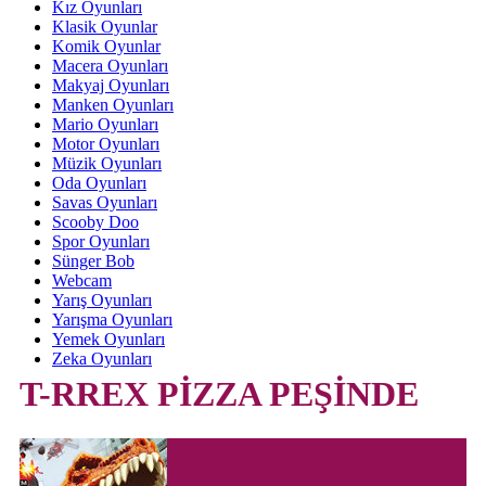
Kız Oyunları
Klasik Oyunlar
Komik Oyunlar
Macera Oyunları
Makyaj Oyunları
Manken Oyunları
Mario Oyunları
Motor Oyunları
Müzik Oyunları
Oda Oyunları
Savas Oyunları
Scooby Doo
Spor Oyunları
Sünger Bob
Webcam
Yarış Oyunları
Yarışma Oyunları
Yemek Oyunları
Zeka Oyunları
T-RREX PİZZA PEŞİNDE