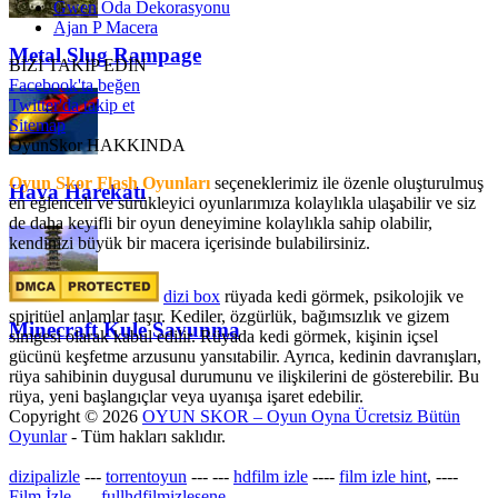
Gwen Oda Dekorasyonu
Ajan P Macera
Metal Slug Rampage
BİZİ TAKİP EDİN
Facebook'ta beğen
Twitter'da takip et
Sitemap
OyunSkor HAKKINDA
Oyun Skor Flash Oyunları
seçeneklerimiz ile özenle oluşturulmuş
Hava Harekatı
en eğlenceli ve sürükleyici oyunlarımıza kolaylıkla ulaşabilir ve siz
de daha keyifli bir oyun deneyimine kolaylıkla sahip olabilir,
kendinizi büyük bir macera içerisinde bulabilirsiniz.
dizi box
rüyada kedi görmek​, psikolojik ve
spiritüel anlamlar taşır. Kediler, özgürlük, bağımsızlık ve gizem
Minecraft Kule Savunma
simgesi olarak kabul edilir. Rüyada kedi görmek, kişinin içsel
gücünü keşfetme arzusunu yansıtabilir. Ayrıca, kedinin davranışları,
rüya sahibinin duygusal durumunu ve ilişkilerini de gösterebilir. Bu
rüya, yeni başlangıçlar veya uyanışa işaret edebilir.
Copyright © 2026
OYUN SKOR – Oyun Oyna Ücretsiz Bütün
Oyunlar
- Tüm hakları saklıdır.
dizipalizle
---
torrentoyun
---
---
hdfilm izle
----
film izle hint
, ----
Film İzle
, ---
fullhdfilmizlesene
---
-----