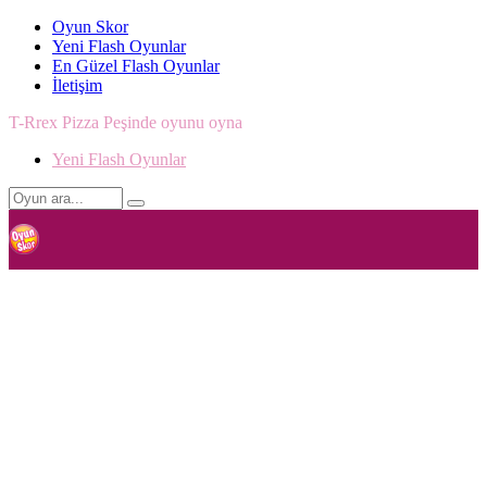
Oyun Skor
Yeni Flash Oyunlar
En Güzel Flash Oyunlar
İletişim
T-Rrex Pizza Peşinde oyunu oyna
Yeni Flash Oyunlar