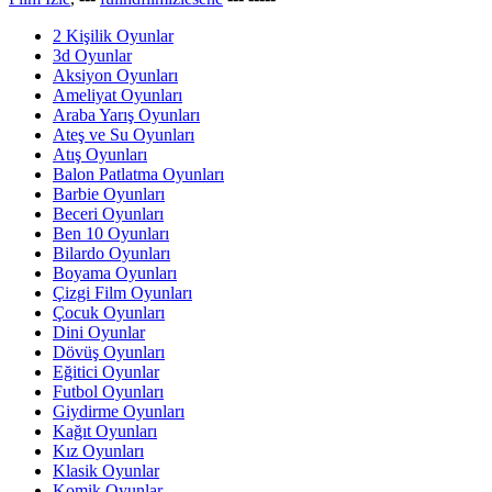
2 Kişilik Oyunlar
3d Oyunlar
Aksiyon Oyunları
Ameliyat Oyunları
Araba Yarış Oyunları
Ateş ve Su Oyunları
Atış Oyunları
Balon Patlatma Oyunları
Barbie Oyunları
Beceri Oyunları
Ben 10 Oyunları
Bilardo Oyunları
Boyama Oyunları
Çizgi Film Oyunları
Çocuk Oyunları
Dini Oyunlar
Dövüş Oyunları
Eğitici Oyunlar
Futbol Oyunları
Giydirme Oyunları
Kağıt Oyunları
Kız Oyunları
Klasik Oyunlar
Komik Oyunlar