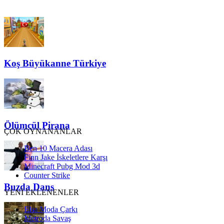
Koş Büyükanne Türkiye
Ölümcül Pirana
ÇOK OYNANANLAR
Ben 10 Macera Adası
Finn Jake İskeletlere Karşı
Minecraft Pubg Mod 3d
Counter Strike
Buzda Dans
YENİ EKLENENLER
Elsa Moda Çarkı
Metroda Savaş