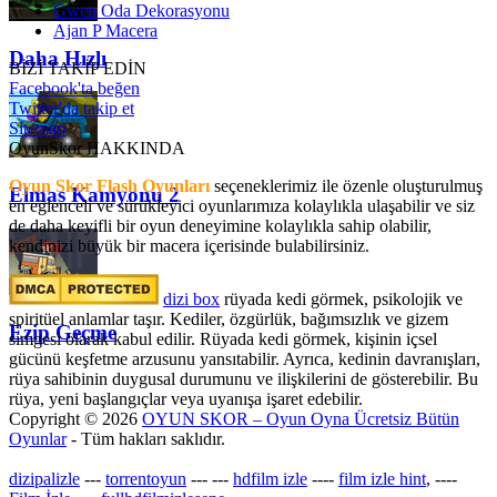
Gwen Oda Dekorasyonu
Ajan P Macera
Daha Hızlı
BİZİ TAKİP EDİN
Facebook'ta beğen
Twitter'da takip et
Sitemap
OyunSkor HAKKINDA
Oyun Skor Flash Oyunları
seçeneklerimiz ile özenle oluşturulmuş
Elmas Kamyonu 2
en eğlenceli ve sürükleyici oyunlarımıza kolaylıkla ulaşabilir ve siz
de daha keyifli bir oyun deneyimine kolaylıkla sahip olabilir,
kendinizi büyük bir macera içerisinde bulabilirsiniz.
dizi box
rüyada kedi görmek​, psikolojik ve
spiritüel anlamlar taşır. Kediler, özgürlük, bağımsızlık ve gizem
Ezip Geçme
simgesi olarak kabul edilir. Rüyada kedi görmek, kişinin içsel
gücünü keşfetme arzusunu yansıtabilir. Ayrıca, kedinin davranışları,
rüya sahibinin duygusal durumunu ve ilişkilerini de gösterebilir. Bu
rüya, yeni başlangıçlar veya uyanışa işaret edebilir.
Copyright © 2026
OYUN SKOR – Oyun Oyna Ücretsiz Bütün
Oyunlar
- Tüm hakları saklıdır.
dizipalizle
---
torrentoyun
---
---
hdfilm izle
----
film izle hint
, ----