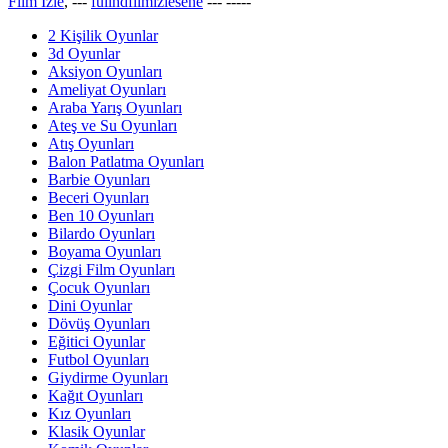
Film İzle
, ---
fullhdfilmizlesene
---
-----
2 Kişilik Oyunlar
3d Oyunlar
Aksiyon Oyunları
Ameliyat Oyunları
Araba Yarış Oyunları
Ateş ve Su Oyunları
Atış Oyunları
Balon Patlatma Oyunları
Barbie Oyunları
Beceri Oyunları
Ben 10 Oyunları
Bilardo Oyunları
Boyama Oyunları
Çizgi Film Oyunları
Çocuk Oyunları
Dini Oyunlar
Dövüş Oyunları
Eğitici Oyunlar
Futbol Oyunları
Giydirme Oyunları
Kağıt Oyunları
Kız Oyunları
Klasik Oyunlar