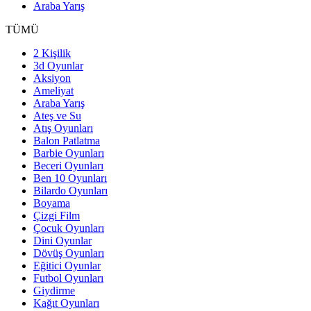
Araba Yarış
TÜMÜ
2 Kişilik
3d Oyunlar
Aksiyon
Ameliyat
Araba Yarış
Ateş ve Su
Atış Oyunları
Balon Patlatma
Barbie Oyunları
Beceri Oyunları
Ben 10 Oyunları
Bilardo Oyunları
Boyama
Çizgi Film
Çocuk Oyunları
Dini Oyunlar
Dövüş Oyunları
Eğitici Oyunlar
Futbol Oyunları
Giydirme
Kağıt Oyunları