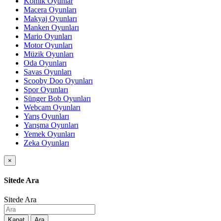
Komik Oyunlar
Macera Oyunları
Makyaj Oyunları
Manken Oyunları
Mario Oyunları
Motor Oyunları
Müzik Oyunları
Oda Oyunları
Savas Oyunları
Scooby Doo Oyunları
Spor Oyunları
Sünger Bob Oyunları
Webcam Oyunları
Yarış Oyunları
Yarışma Oyunları
Yemek Oyunları
Zeka Oyunları
×
Sitede Ara
Sitede Ara
Kapat
Ara