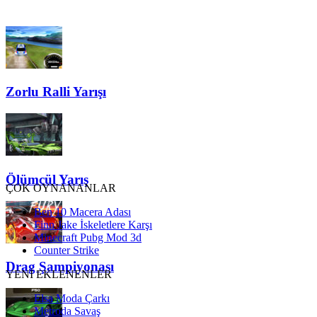
Zorlu Ralli Yarışı
Ölümcül Yarış
ÇOK OYNANANLAR
Ben 10 Macera Adası
Finn Jake İskeletlere Karşı
Minecraft Pubg Mod 3d
Counter Strike
Drag Şampiyonası
YENİ EKLENENLER
Elsa Moda Çarkı
Metroda Savaş