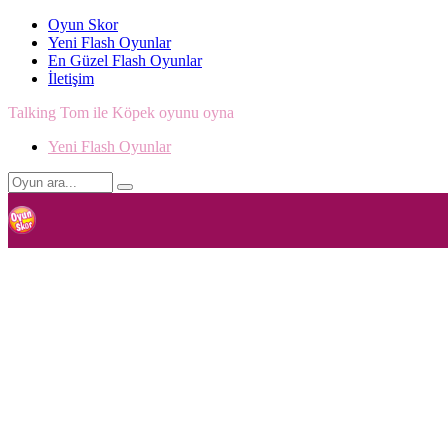
Oyun Skor
Yeni Flash Oyunlar
En Güzel Flash Oyunlar
İletişim
Talking Tom ile Köpek oyunu oyna
Yeni Flash Oyunlar