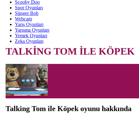
Scooby Doo
Spor Oyunları
Sünger Bob
Webcam
Yarış Oyunları
Yarışma Oyunları
Yemek Oyunları
Zeka Oyunları
TALKİNG TOM İLE KÖPEK
Talking Tom ile Köpek oyunu hakkında