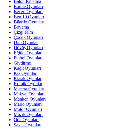
Balon Patlatma
Barbie Oyunları
Beceri Oyunları
Ben 10 Oyunları
Bilardo Oyunları
Boyama
Çizgi Film
Çocuk Oyunları
Dini Oyunlar
Dövüş Oyunları
Eğitici Oyunlar
Futbol Oyunları
Giydirme
Kağıt Oyunları
Kız Oyunları
Klasik Oyunlar
Komik Oyunlar
Macera Oyunları
Makyaj Oyunları
Manken Oyunları
Mario Oyunları
Motor Oyunları
Müzik Oyunları
Oda Oyunları
Savas Oyunları