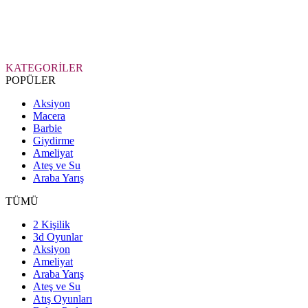
KATEGORİLER
POPÜLER
Aksiyon
Macera
Barbie
Giydirme
Ameliyat
Ateş ve Su
Araba Yarış
TÜMÜ
2 Kişilik
3d Oyunlar
Aksiyon
Ameliyat
Araba Yarış
Ateş ve Su
Atış Oyunları