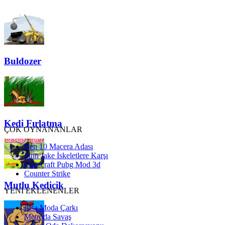
Buldozer
Kedi Fırlatma
ÇOK OYNANANLAR
Ben 10 Macera Adası
Finn Jake İskeletlere Karşı
Minecraft Pubg Mod 3d
Counter Strike
Mutlu Kedicik
YENİ EKLENENLER
Elsa Moda Çarkı
Metroda Savaş