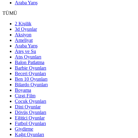
Araba Yarış
TÜMÜ
2 Kişilik
3d Oyunlar
Aksiyon
Ameliyat
Araba Yarış
Ateş ve Su
Atış Oyunları
Balon Patlatma
Barbie Oyunları
Beceri Oyunları
Ben 10 Oyunları
Bilardo Oyunları
Boyama
Çizgi Film
Çocuk Oyunları
Dini Oyunlar
Dövüş Oyunları
Eğitici Oyunlar
Futbol Oyunları
Giydirme
Kağıt Oyunları