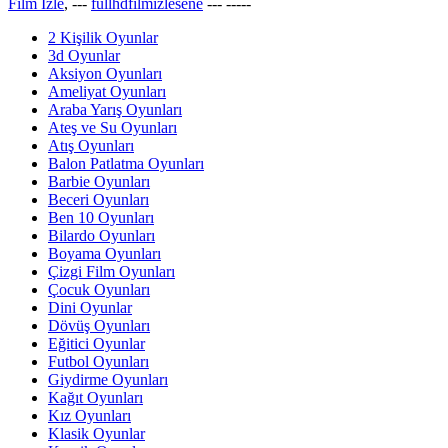
Film İzle
, ---
fullhdfilmizlesene
---
-----
2 Kişilik Oyunlar
3d Oyunlar
Aksiyon Oyunları
Ameliyat Oyunları
Araba Yarış Oyunları
Ateş ve Su Oyunları
Atış Oyunları
Balon Patlatma Oyunları
Barbie Oyunları
Beceri Oyunları
Ben 10 Oyunları
Bilardo Oyunları
Boyama Oyunları
Çizgi Film Oyunları
Çocuk Oyunları
Dini Oyunlar
Dövüş Oyunları
Eğitici Oyunlar
Futbol Oyunları
Giydirme Oyunları
Kağıt Oyunları
Kız Oyunları
Klasik Oyunlar