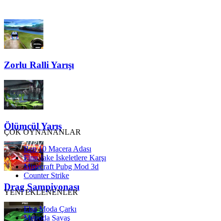
Zorlu Ralli Yarışı
Ölümcül Yarış
ÇOK OYNANANLAR
Ben 10 Macera Adası
Finn Jake İskeletlere Karşı
Minecraft Pubg Mod 3d
Counter Strike
Drag Şampiyonası
YENİ EKLENENLER
Elsa Moda Çarkı
Metroda Savaş