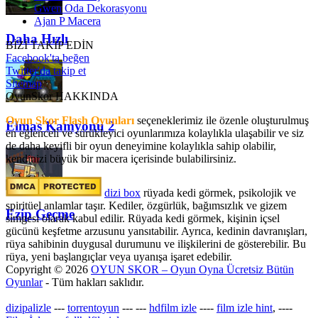
Gwen Oda Dekorasyonu
Ajan P Macera
Daha Hızlı
BİZİ TAKİP EDİN
Facebook'ta beğen
Twitter'da takip et
Sitemap
OyunSkor HAKKINDA
Oyun Skor Flash Oyunları
seçeneklerimiz ile özenle oluşturulmuş
Elmas Kamyonu 2
en eğlenceli ve sürükleyici oyunlarımıza kolaylıkla ulaşabilir ve siz
de daha keyifli bir oyun deneyimine kolaylıkla sahip olabilir,
kendinizi büyük bir macera içerisinde bulabilirsiniz.
dizi box
rüyada kedi görmek​, psikolojik ve
spiritüel anlamlar taşır. Kediler, özgürlük, bağımsızlık ve gizem
Ezip Geçme
simgesi olarak kabul edilir. Rüyada kedi görmek, kişinin içsel
gücünü keşfetme arzusunu yansıtabilir. Ayrıca, kedinin davranışları,
rüya sahibinin duygusal durumunu ve ilişkilerini de gösterebilir. Bu
rüya, yeni başlangıçlar veya uyanışa işaret edebilir.
Copyright © 2026
OYUN SKOR – Oyun Oyna Ücretsiz Bütün
Oyunlar
- Tüm hakları saklıdır.
dizipalizle
---
torrentoyun
---
---
hdfilm izle
----
film izle hint
, ----