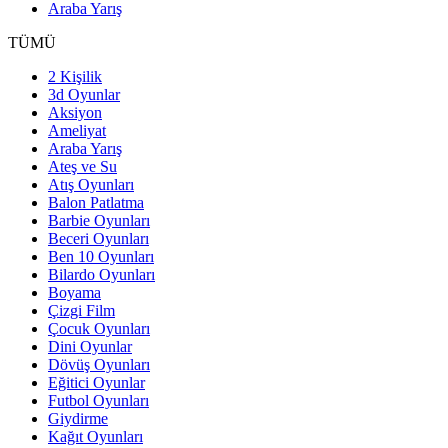
Araba Yarış
TÜMÜ
2 Kişilik
3d Oyunlar
Aksiyon
Ameliyat
Araba Yarış
Ateş ve Su
Atış Oyunları
Balon Patlatma
Barbie Oyunları
Beceri Oyunları
Ben 10 Oyunları
Bilardo Oyunları
Boyama
Çizgi Film
Çocuk Oyunları
Dini Oyunlar
Dövüş Oyunları
Eğitici Oyunlar
Futbol Oyunları
Giydirme
Kağıt Oyunları