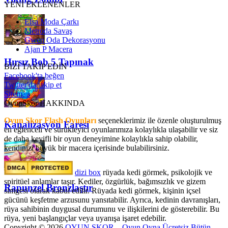
YENİ EKLENENLER
Elsa Moda Çarkı
Metroda Savaş
Gwen Oda Dekorasyonu
Ajan P Macera
Hırsız Bob 5 Tapınak
BİZİ TAKİP EDİN
Facebook'ta beğen
Twitter'da takip et
Sitemap
OyunSkor HAKKINDA
Oyun Skor Flash Oyunları
seçeneklerimiz ile özenle oluşturulmuş
Kanalizasyon Faresi
en eğlenceli ve sürükleyici oyunlarımıza kolaylıkla ulaşabilir ve siz
de daha keyifli bir oyun deneyimine kolaylıkla sahip olabilir,
kendinizi büyük bir macera içerisinde bulabilirsiniz.
dizi box
rüyada kedi görmek​, psikolojik ve
spiritüel anlamlar taşır. Kediler, özgürlük, bağımsızlık ve gizem
Rapunzel Bronzlaştır
simgesi olarak kabul edilir. Rüyada kedi görmek, kişinin içsel
gücünü keşfetme arzusunu yansıtabilir. Ayrıca, kedinin davranışları,
rüya sahibinin duygusal durumunu ve ilişkilerini de gösterebilir. Bu
rüya, yeni başlangıçlar veya uyanışa işaret edebilir.
Copyright © 2026
OYUN SKOR – Oyun Oyna Ücretsiz Bütün