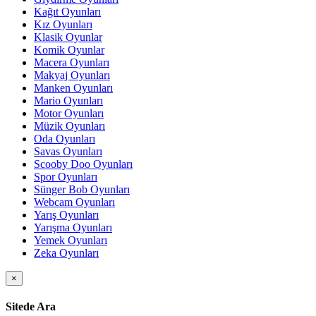
Kağıt Oyunları
Kız Oyunları
Klasik Oyunlar
Komik Oyunlar
Macera Oyunları
Makyaj Oyunları
Manken Oyunları
Mario Oyunları
Motor Oyunları
Müzik Oyunları
Oda Oyunları
Savas Oyunları
Scooby Doo Oyunları
Spor Oyunları
Sünger Bob Oyunları
Webcam Oyunları
Yarış Oyunları
Yarışma Oyunları
Yemek Oyunları
Zeka Oyunları
×
Sitede Ara