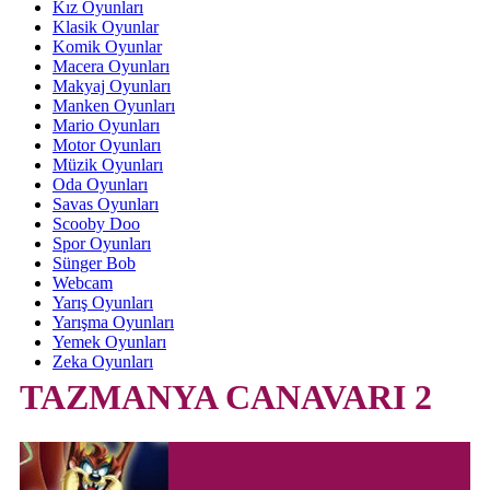
Kız Oyunları
Klasik Oyunlar
Komik Oyunlar
Macera Oyunları
Makyaj Oyunları
Manken Oyunları
Mario Oyunları
Motor Oyunları
Müzik Oyunları
Oda Oyunları
Savas Oyunları
Scooby Doo
Spor Oyunları
Sünger Bob
Webcam
Yarış Oyunları
Yarışma Oyunları
Yemek Oyunları
Zeka Oyunları
TAZMANYA CANAVARI 2