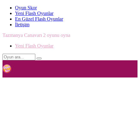
Oyun Skor
Yeni Flash Oyunlar
En Güzel Flash Oyunlar
İletişim
Tazmanya Canavarı 2 oyunu oyna
Yeni Flash Oyunlar