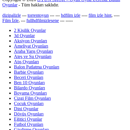
Oyunlar
- Tüm hakları saklıdır.
dizipalizle
---
torrentoyun
---
---
hdfilm izle
----
film izle hint
, ----
Film İzle
, ---
fullhdfilmizlesene
---
-----
2 Kişilik Oyunlar
3d Oyunlar
Aksiyon Oyunları
Ameliyat Oyunları
Araba Yarış Oyunları
Ateş ve Su Oyunları
Atış Oyunları
Balon Patlatma Oyunları
Barbie Oyunları
Beceri Oyunları
Ben 10 Oyunları
Bilardo Oyunları
Boyama Oyunları
Çizgi Film Oyunları
Çocuk Oyunları
Dini Oyunlar
Dövüş Oyunları
Eğitici Oyunlar
Futbol Oyunları
Giydirme Oyunları