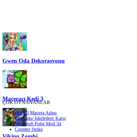
Gwen Oda Dekorasyonu
Maceracı Kedi 3
ÇOK OYNANANLAR
Ben 10 Macera Adası
Finn Jake İskeletlere Karşı
Minecraft Pubg Mod 3d
Counter Strike
Viking Zombi