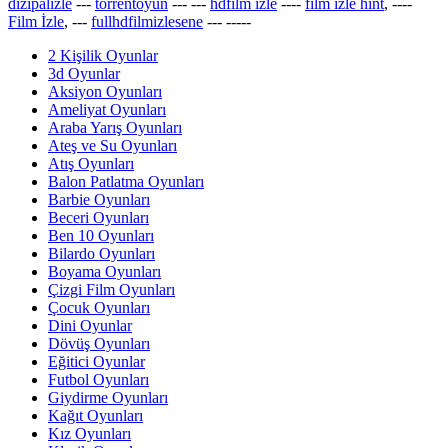
dizipalizle
---
torrentoyun
---
---
hdfilm izle
----
film izle hint
, ----
Film İzle
, ---
fullhdfilmizlesene
---
-----
2 Kişilik Oyunlar
3d Oyunlar
Aksiyon Oyunları
Ameliyat Oyunları
Araba Yarış Oyunları
Ateş ve Su Oyunları
Atış Oyunları
Balon Patlatma Oyunları
Barbie Oyunları
Beceri Oyunları
Ben 10 Oyunları
Bilardo Oyunları
Boyama Oyunları
Çizgi Film Oyunları
Çocuk Oyunları
Dini Oyunlar
Dövüş Oyunları
Eğitici Oyunlar
Futbol Oyunları
Giydirme Oyunları
Kağıt Oyunları
Kız Oyunları