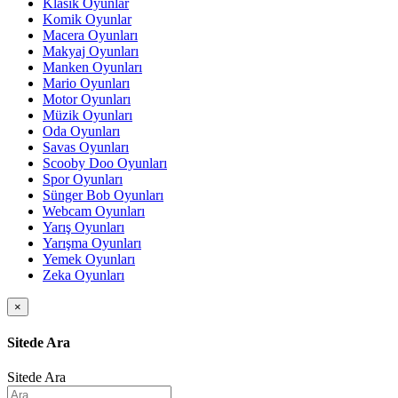
Klasik Oyunlar
Komik Oyunlar
Macera Oyunları
Makyaj Oyunları
Manken Oyunları
Mario Oyunları
Motor Oyunları
Müzik Oyunları
Oda Oyunları
Savas Oyunları
Scooby Doo Oyunları
Spor Oyunları
Sünger Bob Oyunları
Webcam Oyunları
Yarış Oyunları
Yarışma Oyunları
Yemek Oyunları
Zeka Oyunları
×
Sitede Ara
Sitede Ara