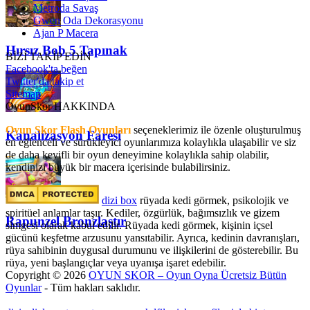
Metroda Savaş
Gwen Oda Dekorasyonu
Ajan P Macera
Hırsız Bob 5 Tapınak
BİZİ TAKİP EDİN
Facebook'ta beğen
Twitter'da takip et
Sitemap
OyunSkor HAKKINDA
Oyun Skor Flash Oyunları
seçeneklerimiz ile özenle oluşturulmuş
Kanalizasyon Faresi
en eğlenceli ve sürükleyici oyunlarımıza kolaylıkla ulaşabilir ve siz
de daha keyifli bir oyun deneyimine kolaylıkla sahip olabilir,
kendinizi büyük bir macera içerisinde bulabilirsiniz.
dizi box
rüyada kedi görmek​, psikolojik ve
spiritüel anlamlar taşır. Kediler, özgürlük, bağımsızlık ve gizem
Rapunzel Bronzlaştır
simgesi olarak kabul edilir. Rüyada kedi görmek, kişinin içsel
gücünü keşfetme arzusunu yansıtabilir. Ayrıca, kedinin davranışları,
rüya sahibinin duygusal durumunu ve ilişkilerini de gösterebilir. Bu
rüya, yeni başlangıçlar veya uyanışa işaret edebilir.
Copyright © 2026
OYUN SKOR – Oyun Oyna Ücretsiz Bütün
Oyunlar
- Tüm hakları saklıdır.