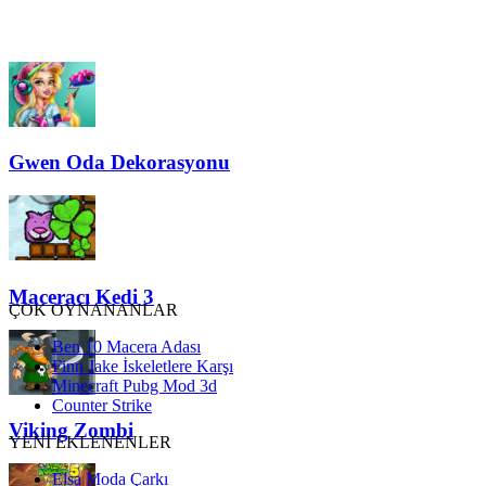
Gwen Oda Dekorasyonu
Maceracı Kedi 3
ÇOK OYNANANLAR
Ben 10 Macera Adası
Finn Jake İskeletlere Karşı
Minecraft Pubg Mod 3d
Counter Strike
Viking Zombi
YENİ EKLENENLER
Elsa Moda Çarkı