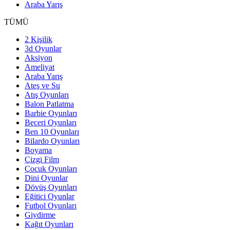
Araba Yarış
TÜMÜ
2 Kişilik
3d Oyunlar
Aksiyon
Ameliyat
Araba Yarış
Ateş ve Su
Atış Oyunları
Balon Patlatma
Barbie Oyunları
Beceri Oyunları
Ben 10 Oyunları
Bilardo Oyunları
Boyama
Çizgi Film
Çocuk Oyunları
Dini Oyunlar
Dövüş Oyunları
Eğitici Oyunlar
Futbol Oyunları
Giydirme
Kağıt Oyunları