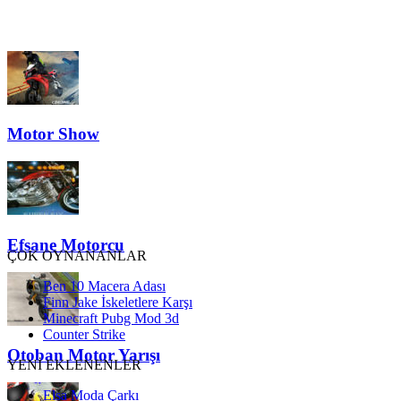
Motor Show
Efsane Motorcu
ÇOK OYNANANLAR
Ben 10 Macera Adası
Finn Jake İskeletlere Karşı
Minecraft Pubg Mod 3d
Counter Strike
Otoban Motor Yarışı
YENİ EKLENENLER
Elsa Moda Çarkı