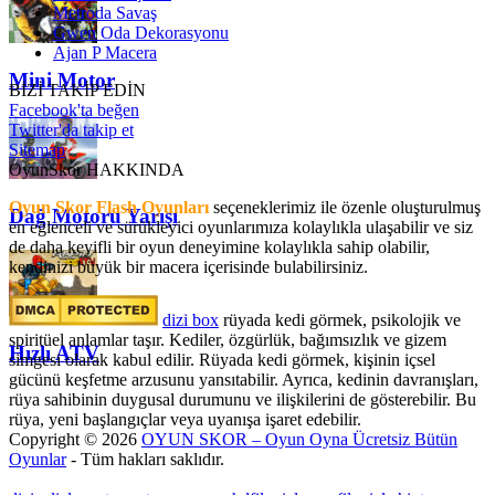
Metroda Savaş
Gwen Oda Dekorasyonu
Ajan P Macera
Mini Motor
BİZİ TAKİP EDİN
Facebook'ta beğen
Twitter'da takip et
Sitemap
OyunSkor HAKKINDA
Oyun Skor Flash Oyunları
seçeneklerimiz ile özenle oluşturulmuş
Dağ Motoru Yarışı
en eğlenceli ve sürükleyici oyunlarımıza kolaylıkla ulaşabilir ve siz
de daha keyifli bir oyun deneyimine kolaylıkla sahip olabilir,
kendinizi büyük bir macera içerisinde bulabilirsiniz.
dizi box
rüyada kedi görmek​, psikolojik ve
spiritüel anlamlar taşır. Kediler, özgürlük, bağımsızlık ve gizem
Hızlı ATV
simgesi olarak kabul edilir. Rüyada kedi görmek, kişinin içsel
gücünü keşfetme arzusunu yansıtabilir. Ayrıca, kedinin davranışları,
rüya sahibinin duygusal durumunu ve ilişkilerini de gösterebilir. Bu
rüya, yeni başlangıçlar veya uyanışa işaret edebilir.
Copyright © 2026
OYUN SKOR – Oyun Oyna Ücretsiz Bütün
Oyunlar
- Tüm hakları saklıdır.