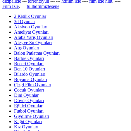
dizipalizle
---
torrentoyun
---
---
hdfilm izle
----
film izle hint
, ----
Film İzle
, ---
fullhdfilmizlesene
---
-----
2 Kişilik Oyunlar
3d Oyunlar
Aksiyon Oyunları
Ameliyat Oyunları
Araba Yarış Oyunları
Ateş ve Su Oyunları
Atış Oyunları
Balon Patlatma Oyunları
Barbie Oyunları
Beceri Oyunları
Ben 10 Oyunları
Bilardo Oyunları
Boyama Oyunları
Çizgi Film Oyunları
Çocuk Oyunları
Dini Oyunlar
Dövüş Oyunları
Eğitici Oyunlar
Futbol Oyunları
Giydirme Oyunları
Kağıt Oyunları
Kız Oyunları