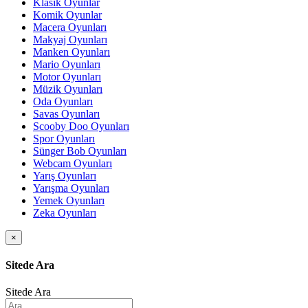
Klasik Oyunlar
Komik Oyunlar
Macera Oyunları
Makyaj Oyunları
Manken Oyunları
Mario Oyunları
Motor Oyunları
Müzik Oyunları
Oda Oyunları
Savas Oyunları
Scooby Doo Oyunları
Spor Oyunları
Sünger Bob Oyunları
Webcam Oyunları
Yarış Oyunları
Yarışma Oyunları
Yemek Oyunları
Zeka Oyunları
×
Sitede Ara
Sitede Ara