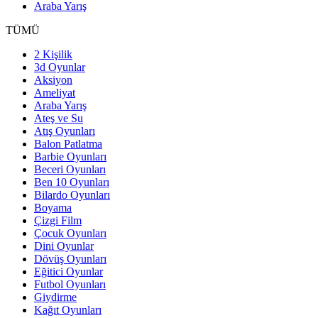
Araba Yarış
TÜMÜ
2 Kişilik
3d Oyunlar
Aksiyon
Ameliyat
Araba Yarış
Ateş ve Su
Atış Oyunları
Balon Patlatma
Barbie Oyunları
Beceri Oyunları
Ben 10 Oyunları
Bilardo Oyunları
Boyama
Çizgi Film
Çocuk Oyunları
Dini Oyunlar
Dövüş Oyunları
Eğitici Oyunlar
Futbol Oyunları
Giydirme
Kağıt Oyunları