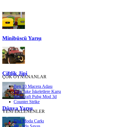
Minibüscü Yarışı
Çiftlik Jipi
ÇOK OYNANANLAR
Ben 10 Macera Adası
Finn Jake İskeletlere Karşı
Minecraft Pubg Mod 3d
Counter Strike
Dünya Yarışı
YENİ EKLENENLER
Elsa Moda Çarkı
Metroda Savaş