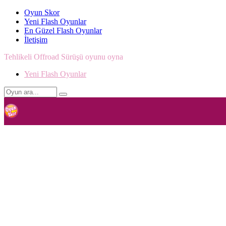
Oyun Skor
Yeni Flash Oyunlar
En Güzel Flash Oyunlar
İletişim
Tehlikeli Offroad Sürüşü oyunu oyna
Yeni Flash Oyunlar