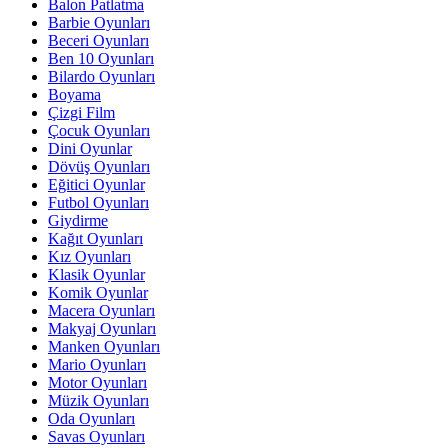
Balon Patlatma
Barbie Oyunları
Beceri Oyunları
Ben 10 Oyunları
Bilardo Oyunları
Boyama
Çizgi Film
Çocuk Oyunları
Dini Oyunlar
Dövüş Oyunları
Eğitici Oyunlar
Futbol Oyunları
Giydirme
Kağıt Oyunları
Kız Oyunları
Klasik Oyunlar
Komik Oyunlar
Macera Oyunları
Makyaj Oyunları
Manken Oyunları
Mario Oyunları
Motor Oyunları
Müzik Oyunları
Oda Oyunları
Savas Oyunları