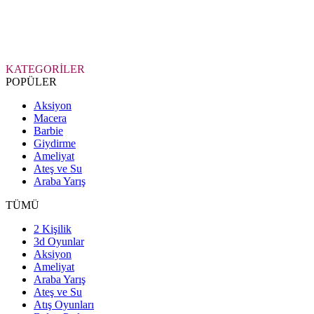
KATEGORİLER
POPÜLER
Aksiyon
Macera
Barbie
Giydirme
Ameliyat
Ateş ve Su
Araba Yarış
TÜMÜ
2 Kişilik
3d Oyunlar
Aksiyon
Ameliyat
Araba Yarış
Ateş ve Su
Atış Oyunları