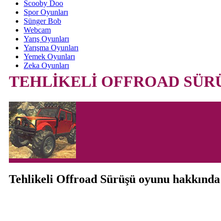
Scooby Doo
Spor Oyunları
Sünger Bob
Webcam
Yarış Oyunları
Yarışma Oyunları
Yemek Oyunları
Zeka Oyunları
TEHLİKELİ OFFROAD SÜR
Tehlikeli Offroad Sürüşü oyunu hakkında