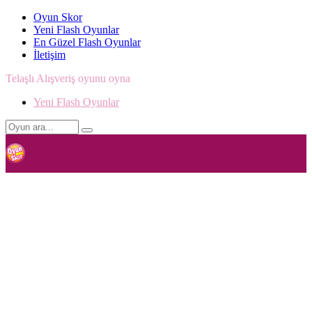
Oyun Skor
Yeni Flash Oyunlar
En Güzel Flash Oyunlar
İletişim
Telaşlı Alışveriş oyunu oyna
Yeni Flash Oyunlar