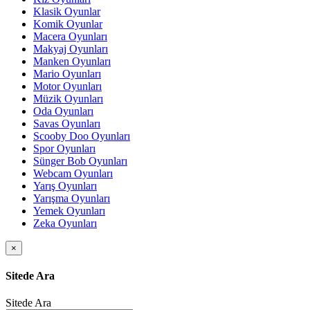
Klasik Oyunlar
Komik Oyunlar
Macera Oyunları
Makyaj Oyunları
Manken Oyunları
Mario Oyunları
Motor Oyunları
Müzik Oyunları
Oda Oyunları
Savas Oyunları
Scooby Doo Oyunları
Spor Oyunları
Sünger Bob Oyunları
Webcam Oyunları
Yarış Oyunları
Yarışma Oyunları
Yemek Oyunları
Zeka Oyunları
×
Sitede Ara
Sitede Ara