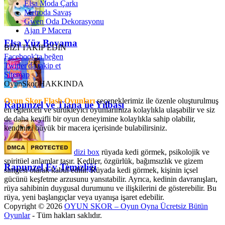
Elsa Moda Çarkı
Metroda Savaş
Gwen Oda Dekorasyonu
Ajan P Macera
Elsa Yüz Boyama
BİZİ TAKİP EDİN
Facebook'ta beğen
Twitter'da takip et
Sitemap
OyunSkor HAKKINDA
Oyun Skor Flash Oyunları
seçeneklerimiz ile özenle oluşturulmuş
Rapunzel ve Tiana ile Yılbaşı
en eğlenceli ve sürükleyici oyunlarımıza kolaylıkla ulaşabilir ve siz
de daha keyifli bir oyun deneyimine kolaylıkla sahip olabilir,
kendinizi büyük bir macera içerisinde bulabilirsiniz.
dizi box
rüyada kedi görmek​, psikolojik ve
spiritüel anlamlar taşır. Kediler, özgürlük, bağımsızlık ve gizem
Rapunzel Ev Temizliği
simgesi olarak kabul edilir. Rüyada kedi görmek, kişinin içsel
gücünü keşfetme arzusunu yansıtabilir. Ayrıca, kedinin davranışları,
rüya sahibinin duygusal durumunu ve ilişkilerini de gösterebilir. Bu
rüya, yeni başlangıçlar veya uyanışa işaret edebilir.
Copyright © 2026
OYUN SKOR – Oyun Oyna Ücretsiz Bütün
Oyunlar
- Tüm hakları saklıdır.