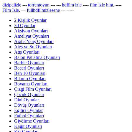
dizipalizle
---
torrentoyun
---
---
hdfilm izle
----
film izle hint
, ----
Film İzle
, ---
fullhdfilmizlesene
---
-----
2 Kişilik Oyunlar
3d Oyunlar
Aksiyon Oyunları
Ameliyat Oyunları
Araba Yarış Oyunları
Ateş ve Su Oyunları
Atış Oyunları
Balon Patlatma Oyunları
Barbie Oyunları
Beceri Oyunları
Ben 10 Oyunları
Bilardo Oyunları
Boyama Oyunları
Çizgi Film Oyunları
Çocuk Oyunları
Dini Oyunlar
Dövüş Oyunları
Eğitici Oyunlar
Futbol Oyunları
Giydirme Oyunları
Kağıt Oyunları
Kız Oyunları