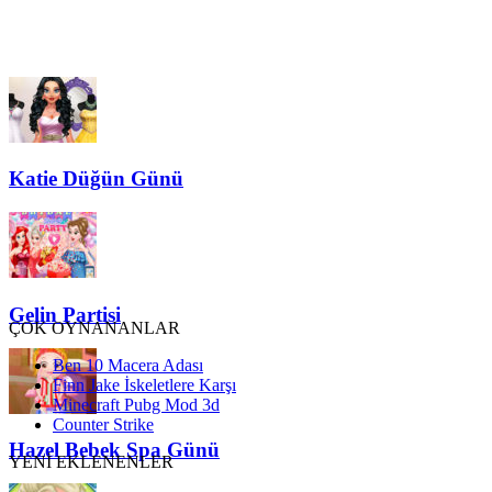
Katie Düğün Günü
Gelin Partisi
ÇOK OYNANANLAR
Ben 10 Macera Adası
Finn Jake İskeletlere Karşı
Minecraft Pubg Mod 3d
Counter Strike
Hazel Bebek Spa Günü
YENİ EKLENENLER