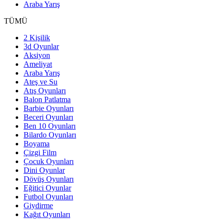
Araba Yarış
TÜMÜ
2 Kişilik
3d Oyunlar
Aksiyon
Ameliyat
Araba Yarış
Ateş ve Su
Atış Oyunları
Balon Patlatma
Barbie Oyunları
Beceri Oyunları
Ben 10 Oyunları
Bilardo Oyunları
Boyama
Çizgi Film
Çocuk Oyunları
Dini Oyunlar
Dövüş Oyunları
Eğitici Oyunlar
Futbol Oyunları
Giydirme
Kağıt Oyunları