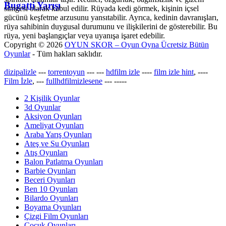
Bugatti Yarışı
simgesi olarak kabul edilir. Rüyada kedi görmek, kişinin içsel
gücünü keşfetme arzusunu yansıtabilir. Ayrıca, kedinin davranışları,
rüya sahibinin duygusal durumunu ve ilişkilerini de gösterebilir. Bu
rüya, yeni başlangıçlar veya uyanışa işaret edebilir.
Copyright © 2026
OYUN SKOR – Oyun Oyna Ücretsiz Bütün
Oyunlar
- Tüm hakları saklıdır.
dizipalizle
---
torrentoyun
---
---
hdfilm izle
----
film izle hint
, ----
Film İzle
, ---
fullhdfilmizlesene
---
-----
2 Kişilik Oyunlar
3d Oyunlar
Aksiyon Oyunları
Ameliyat Oyunları
Araba Yarış Oyunları
Ateş ve Su Oyunları
Atış Oyunları
Balon Patlatma Oyunları
Barbie Oyunları
Beceri Oyunları
Ben 10 Oyunları
Bilardo Oyunları
Boyama Oyunları
Çizgi Film Oyunları
Çocuk Oyunları