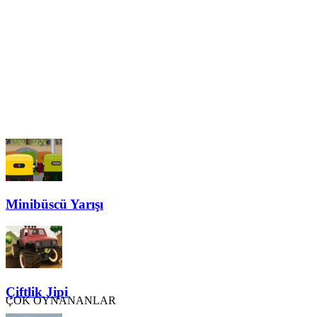
Minibüscü Yarışı
Çiftlik Jipi
ÇOK OYNANANLAR