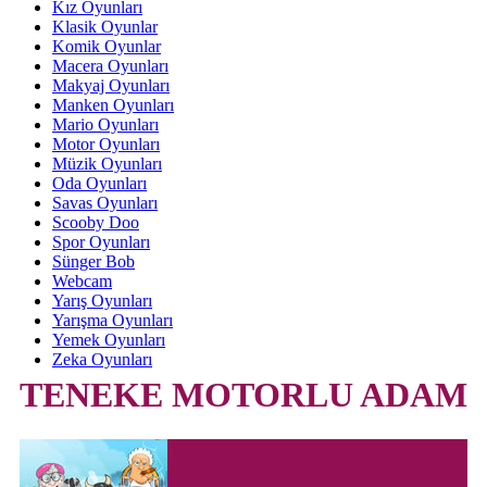
Kız Oyunları
Klasik Oyunlar
Komik Oyunlar
Macera Oyunları
Makyaj Oyunları
Manken Oyunları
Mario Oyunları
Motor Oyunları
Müzik Oyunları
Oda Oyunları
Savas Oyunları
Scooby Doo
Spor Oyunları
Sünger Bob
Webcam
Yarış Oyunları
Yarışma Oyunları
Yemek Oyunları
Zeka Oyunları
TENEKE MOTORLU ADAM