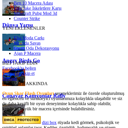
Ben 10 Macera Adası
Finn Jake İskeletlere Karşı
Minecraft Pubg Mod 3d
Counter Strike
Dünya Yarışı
YENİ EKLENENLER
Elsa Moda Çarkı
Metroda Savaş
Gwen Oda Dekorasyonu
Ajan P Macera
Angry Birds Go
BİZİ TAKİP EDİN
Facebook'ta beğen
Twitter'da takip et
Sitemap
OyunSkor HAKKINDA
Oyun Skor Flash Oyunları
seçeneklerimiz ile özenle oluşturulmuş
Canavar Kamyonlar Rally
en eğlenceli ve sürükleyici oyunlarımıza kolaylıkla ulaşabilir ve siz
de daha keyifli bir oyun deneyimine kolaylıkla sahip olabilir,
kendinizi büyük bir macera içerisinde bulabilirsiniz.
dizi box
rüyada kedi görmek​, psikolojik ve
spiritüel anlamlar taşır. Kediler, özgürlük, bağımsızlık ve gizem