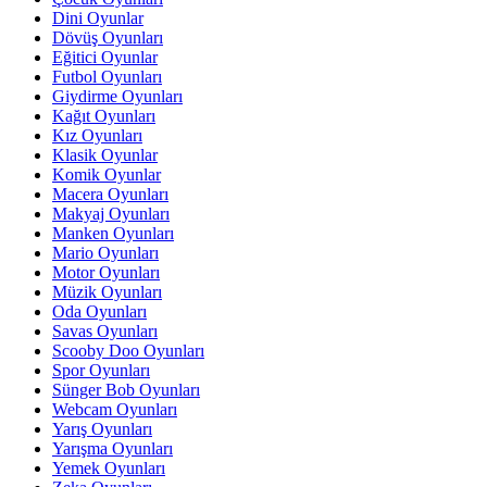
Dini Oyunlar
Dövüş Oyunları
Eğitici Oyunlar
Futbol Oyunları
Giydirme Oyunları
Kağıt Oyunları
Kız Oyunları
Klasik Oyunlar
Komik Oyunlar
Macera Oyunları
Makyaj Oyunları
Manken Oyunları
Mario Oyunları
Motor Oyunları
Müzik Oyunları
Oda Oyunları
Savas Oyunları
Scooby Doo Oyunları
Spor Oyunları
Sünger Bob Oyunları
Webcam Oyunları
Yarış Oyunları
Yarışma Oyunları
Yemek Oyunları