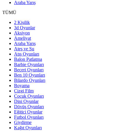
Araba Yarış
TÜMÜ
2 Kişilik
3d Oyunlar
Aksiyon
Ameliyat
Araba Yarış
Ateş ve Su
Atış Oyunları
Balon Patlatma
Barbie Oyunları
Beceri Oyunları
Ben 10 Oyunları
Bilardo Oyunları
Boyama
Çizgi Film
Çocuk Oyunları
Dini Oyunlar
Dövüş Oyunları
Eğitici Oyunlar
Futbol Oyunları
Giydirme
Kağıt Oyunları