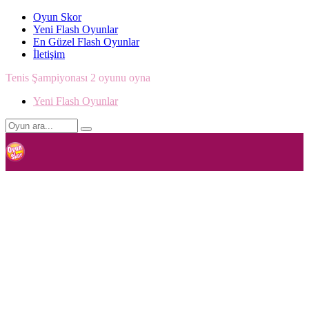
Oyun Skor
Yeni Flash Oyunlar
En Güzel Flash Oyunlar
İletişim
Tenis Şampiyonası 2 oyunu oyna
Yeni Flash Oyunlar