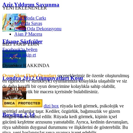
Aziz Yıldırım Savunma
YENİ EKLENENLER
Elsa Moda Çarkı
Metroda Savaş
Gwen Oda Dekorasyonu
Ajan P Macera
Efsane Sörfçüler
BİZİ TAKİP EDİN
Facebook'ta beğen
Twitter'da takip et
Sitemap
OyunSkor HAKKINDA
Oyun Skor Flash Oyunları
seçeneklerimiz ile özenle oluşturulmuş
Londra 2012 Olimpiyatları Koşu
en eğlenceli ve sürükleyici oyunlarımıza kolaylıkla ulaşabilir ve siz
de daha keyifli bir oyun deneyimine kolaylıkla sahip olabilir,
kendinizi büyük bir macera içerisinde bulabilirsiniz.
dizi box
rüyada kedi görmek​, psikolojik ve
spiritüel anlamlar taşır. Kediler, özgürlük, bağımsızlık ve gizem
Bowling 2 3d
simgesi olarak kabul edilir. Rüyada kedi görmek, kişinin içsel
gücünü keşfetme arzusunu yansıtabilir. Ayrıca, kedinin davranışları,
rüya sahibinin duygusal durumunu ve ilişkilerini de gösterebilir. Bu
rüya, yeni başlangıçlar veya uyanışa işaret edebilir.