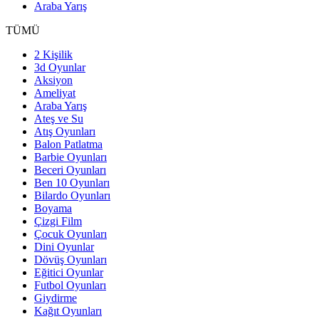
Araba Yarış
TÜMÜ
2 Kişilik
3d Oyunlar
Aksiyon
Ameliyat
Araba Yarış
Ateş ve Su
Atış Oyunları
Balon Patlatma
Barbie Oyunları
Beceri Oyunları
Ben 10 Oyunları
Bilardo Oyunları
Boyama
Çizgi Film
Çocuk Oyunları
Dini Oyunlar
Dövüş Oyunları
Eğitici Oyunlar
Futbol Oyunları
Giydirme
Kağıt Oyunları