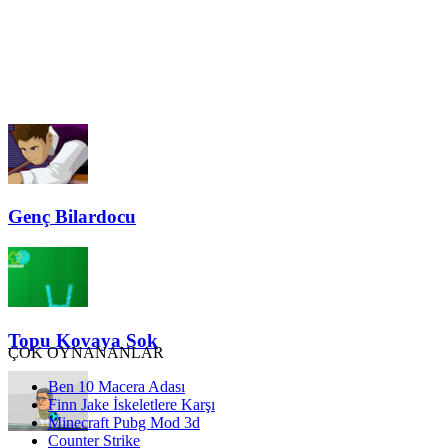
Genç Bilardocu
Topu Kovaya Sok
ÇOK OYNANANLAR
Ben 10 Macera Adası
Finn Jake İskeletlere Karşı
Minecraft Pubg Mod 3d
Counter Strike