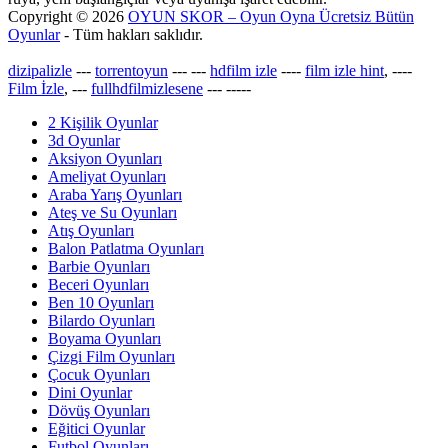
Copyright © 2026
OYUN SKOR – Oyun Oyna Ücretsiz Bütün
Oyunlar
- Tüm hakları saklıdır.
dizipalizle
---
torrentoyun
---
---
hdfilm izle
----
film izle hint
, ----
Film İzle
, ---
fullhdfilmizlesene
---
-----
2 Kişilik Oyunlar
3d Oyunlar
Aksiyon Oyunları
Ameliyat Oyunları
Araba Yarış Oyunları
Ateş ve Su Oyunları
Atış Oyunları
Balon Patlatma Oyunları
Barbie Oyunları
Beceri Oyunları
Ben 10 Oyunları
Bilardo Oyunları
Boyama Oyunları
Çizgi Film Oyunları
Çocuk Oyunları
Dini Oyunlar
Dövüş Oyunları
Eğitici Oyunlar
Futbol Oyunları