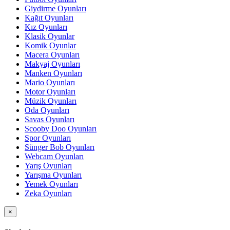
Giydirme Oyunları
Kağıt Oyunları
Kız Oyunları
Klasik Oyunlar
Komik Oyunlar
Macera Oyunları
Makyaj Oyunları
Manken Oyunları
Mario Oyunları
Motor Oyunları
Müzik Oyunları
Oda Oyunları
Savas Oyunları
Scooby Doo Oyunları
Spor Oyunları
Sünger Bob Oyunları
Webcam Oyunları
Yarış Oyunları
Yarışma Oyunları
Yemek Oyunları
Zeka Oyunları
×