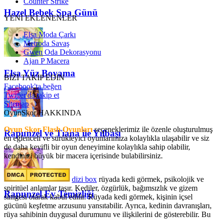
Counter Strike
Hazel Bebek Spa Günü
YENİ EKLENENLER
Elsa Moda Çarkı
Metroda Savaş
Gwen Oda Dekorasyonu
Ajan P Macera
Elsa Yüz Boyama
BİZİ TAKİP EDİN
Facebook'ta beğen
Twitter'da takip et
Sitemap
OyunSkor HAKKINDA
Oyun Skor Flash Oyunları
seçeneklerimiz ile özenle oluşturulmuş
Rapunzel ve Tiana ile Yılbaşı
en eğlenceli ve sürükleyici oyunlarımıza kolaylıkla ulaşabilir ve siz
de daha keyifli bir oyun deneyimine kolaylıkla sahip olabilir,
kendinizi büyük bir macera içerisinde bulabilirsiniz.
dizi box
rüyada kedi görmek​, psikolojik ve
spiritüel anlamlar taşır. Kediler, özgürlük, bağımsızlık ve gizem
Rapunzel Ev Temizliği
simgesi olarak kabul edilir. Rüyada kedi görmek, kişinin içsel
gücünü keşfetme arzusunu yansıtabilir. Ayrıca, kedinin davranışları,
rüya sahibinin duygusal durumunu ve ilişkilerini de gösterebilir. Bu