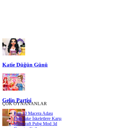
Katie Düğün Günü
Gelin Partisi
ÇOK OYNANANLAR
Ben 10 Macera Adası
Finn Jake İskeletlere Karşı
Minecraft Pubg Mod 3d