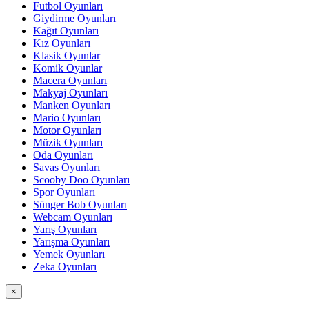
Futbol Oyunları
Giydirme Oyunları
Kağıt Oyunları
Kız Oyunları
Klasik Oyunlar
Komik Oyunlar
Macera Oyunları
Makyaj Oyunları
Manken Oyunları
Mario Oyunları
Motor Oyunları
Müzik Oyunları
Oda Oyunları
Savas Oyunları
Scooby Doo Oyunları
Spor Oyunları
Sünger Bob Oyunları
Webcam Oyunları
Yarış Oyunları
Yarışma Oyunları
Yemek Oyunları
Zeka Oyunları
×