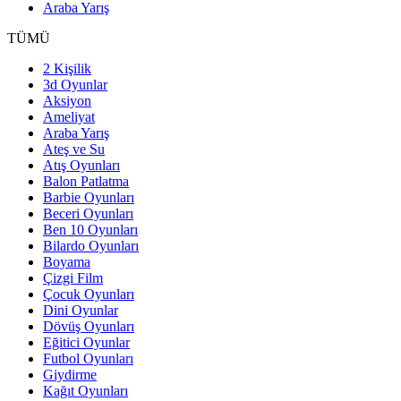
Araba Yarış
TÜMÜ
2 Kişilik
3d Oyunlar
Aksiyon
Ameliyat
Araba Yarış
Ateş ve Su
Atış Oyunları
Balon Patlatma
Barbie Oyunları
Beceri Oyunları
Ben 10 Oyunları
Bilardo Oyunları
Boyama
Çizgi Film
Çocuk Oyunları
Dini Oyunlar
Dövüş Oyunları
Eğitici Oyunlar
Futbol Oyunları
Giydirme
Kağıt Oyunları