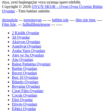
rüya, yeni başlangıçlar veya uyanışa işaret edebilir.
Copyright © 2026
OYUN SKOR – Oyun Oyna Ücretsiz Bütün
Oyunlar
- Tüm hakları saklıdır.
dizipalizle
---
torrentoyun
---
---
hdfilm izle
----
film izle hint
, ----
Film İzle
, ---
fullhdfilmizlesene
---
-----
2 Kişilik Oyunlar
3d Oyunlar
Aksiyon Oyunları
Ameliyat Oyunları
Araba Yarış Oyunları
Ateş ve Su Oyunları
Atış Oyunları
Balon Patlatma Oyunları
Barbie Oyunları
Beceri Oyunları
Ben 10 Oyunları
Bilardo Oyunları
Boyama Oyunları
Çizgi Film Oyunları
Çocuk Oyunları
Dini Oyunlar
Dövüş Oyunları
Eğitici Oyunlar