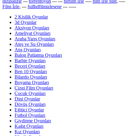
dizipalizle
---
torrentoyun
---
---
hdfilm izle
----
film izle hint
, ----
Film İzle
, ---
fullhdfilmizlesene
---
-----
2 Kişilik Oyunlar
3d Oyunlar
Aksiyon Oyunları
Ameliyat Oyunları
Araba Yarış Oyunları
Ateş ve Su Oyunları
Atış Oyunları
Balon Patlatma Oyunları
Barbie Oyunları
Beceri Oyunları
Ben 10 Oyunları
Bilardo Oyunları
Boyama Oyunları
Çizgi Film Oyunları
Çocuk Oyunları
Dini Oyunlar
Dövüş Oyunları
Eğitici Oyunlar
Futbol Oyunları
Giydirme Oyunları
Kağıt Oyunları
Kız Oyunları