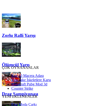
Zorlu Ralli Yarışı
Ölümcül Yarış
ÇOK OYNANANLAR
Ben 10 Macera Adası
Finn Jake İskeletlere Karşı
Minecraft Pubg Mod 3d
Counter Strike
Drag Şampiyonası
YENİ EKLENENLER
Elsa Moda Çarkı