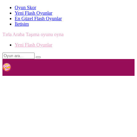
Oyun Skor
Yeni Flash Oyunlar
En Güzel Flash Oyunlar
İletişim
Tırla Araba Taşıma oyunu oyna
Yeni Flash Oyunlar