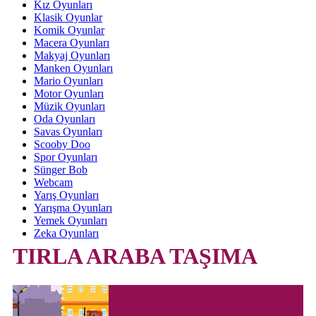
Kız Oyunları
Klasik Oyunlar
Komik Oyunlar
Macera Oyunları
Makyaj Oyunları
Manken Oyunları
Mario Oyunları
Motor Oyunları
Müzik Oyunları
Oda Oyunları
Savas Oyunları
Scooby Doo
Spor Oyunları
Sünger Bob
Webcam
Yarış Oyunları
Yarışma Oyunları
Yemek Oyunları
Zeka Oyunları
TIRLA ARABA TAŞIMA