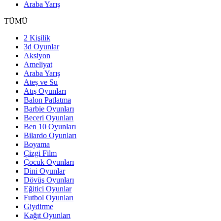
Araba Yarış
TÜMÜ
2 Kişilik
3d Oyunlar
Aksiyon
Ameliyat
Araba Yarış
Ateş ve Su
Atış Oyunları
Balon Patlatma
Barbie Oyunları
Beceri Oyunları
Ben 10 Oyunları
Bilardo Oyunları
Boyama
Çizgi Film
Çocuk Oyunları
Dini Oyunlar
Dövüş Oyunları
Eğitici Oyunlar
Futbol Oyunları
Giydirme
Kağıt Oyunları