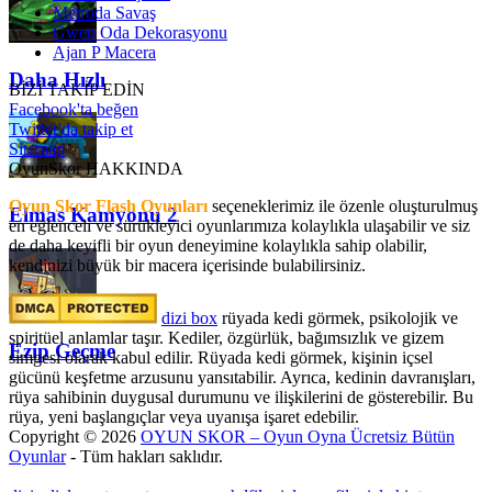
Metroda Savaş
Gwen Oda Dekorasyonu
Ajan P Macera
Daha Hızlı
BİZİ TAKİP EDİN
Facebook'ta beğen
Twitter'da takip et
Sitemap
OyunSkor HAKKINDA
Oyun Skor Flash Oyunları
seçeneklerimiz ile özenle oluşturulmuş
Elmas Kamyonu 2
en eğlenceli ve sürükleyici oyunlarımıza kolaylıkla ulaşabilir ve siz
de daha keyifli bir oyun deneyimine kolaylıkla sahip olabilir,
kendinizi büyük bir macera içerisinde bulabilirsiniz.
dizi box
rüyada kedi görmek​, psikolojik ve
spiritüel anlamlar taşır. Kediler, özgürlük, bağımsızlık ve gizem
Ezip Geçme
simgesi olarak kabul edilir. Rüyada kedi görmek, kişinin içsel
gücünü keşfetme arzusunu yansıtabilir. Ayrıca, kedinin davranışları,
rüya sahibinin duygusal durumunu ve ilişkilerini de gösterebilir. Bu
rüya, yeni başlangıçlar veya uyanışa işaret edebilir.
Copyright © 2026
OYUN SKOR – Oyun Oyna Ücretsiz Bütün
Oyunlar
- Tüm hakları saklıdır.