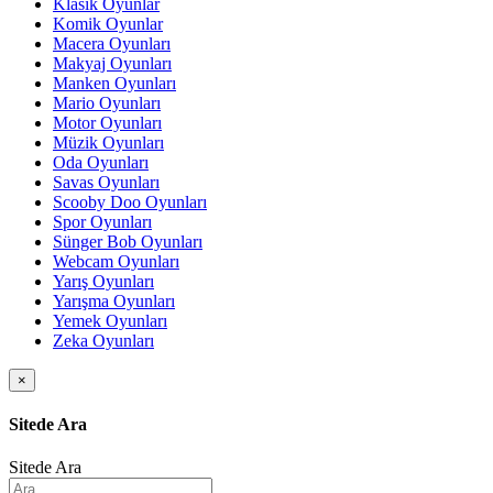
Klasik Oyunlar
Komik Oyunlar
Macera Oyunları
Makyaj Oyunları
Manken Oyunları
Mario Oyunları
Motor Oyunları
Müzik Oyunları
Oda Oyunları
Savas Oyunları
Scooby Doo Oyunları
Spor Oyunları
Sünger Bob Oyunları
Webcam Oyunları
Yarış Oyunları
Yarışma Oyunları
Yemek Oyunları
Zeka Oyunları
×
Sitede Ara
Sitede Ara