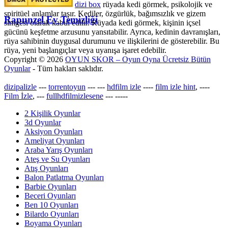
dizi box
rüyada kedi görmek​, psikolojik ve
spiritüel anlamlar taşır. Kediler, özgürlük, bağımsızlık ve gizem
Rapunzel Ev Temizliği
simgesi olarak kabul edilir. Rüyada kedi görmek, kişinin içsel
gücünü keşfetme arzusunu yansıtabilir. Ayrıca, kedinin davranışları,
rüya sahibinin duygusal durumunu ve ilişkilerini de gösterebilir. Bu
rüya, yeni başlangıçlar veya uyanışa işaret edebilir.
Copyright © 2026
OYUN SKOR – Oyun Oyna Ücretsiz Bütün
Oyunlar
- Tüm hakları saklıdır.
dizipalizle
---
torrentoyun
---
---
hdfilm izle
----
film izle hint
, ----
Film İzle
, ---
fullhdfilmizlesene
---
-----
2 Kişilik Oyunlar
3d Oyunlar
Aksiyon Oyunları
Ameliyat Oyunları
Araba Yarış Oyunları
Ateş ve Su Oyunları
Atış Oyunları
Balon Patlatma Oyunları
Barbie Oyunları
Beceri Oyunları
Ben 10 Oyunları
Bilardo Oyunları
Boyama Oyunları