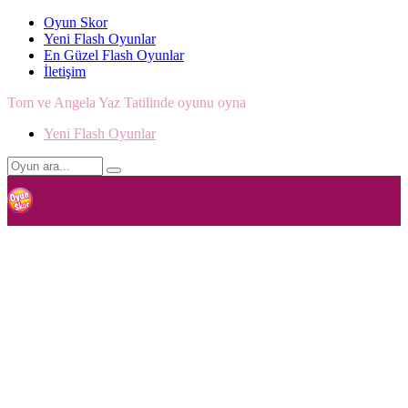
Oyun Skor
Yeni Flash Oyunlar
En Güzel Flash Oyunlar
İletişim
Tom ve Angela Yaz Tatilinde oyunu oyna
Yeni Flash Oyunlar