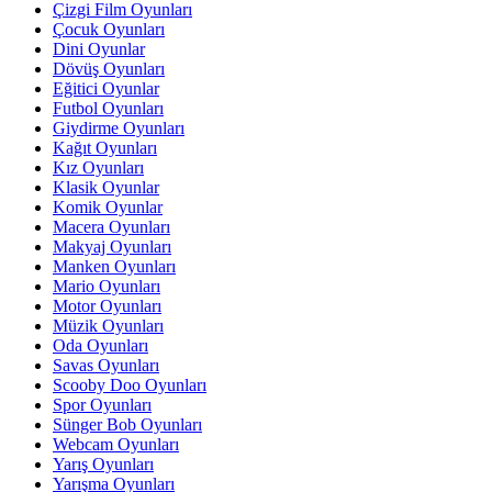
Çizgi Film Oyunları
Çocuk Oyunları
Dini Oyunlar
Dövüş Oyunları
Eğitici Oyunlar
Futbol Oyunları
Giydirme Oyunları
Kağıt Oyunları
Kız Oyunları
Klasik Oyunlar
Komik Oyunlar
Macera Oyunları
Makyaj Oyunları
Manken Oyunları
Mario Oyunları
Motor Oyunları
Müzik Oyunları
Oda Oyunları
Savas Oyunları
Scooby Doo Oyunları
Spor Oyunları
Sünger Bob Oyunları
Webcam Oyunları
Yarış Oyunları
Yarışma Oyunları