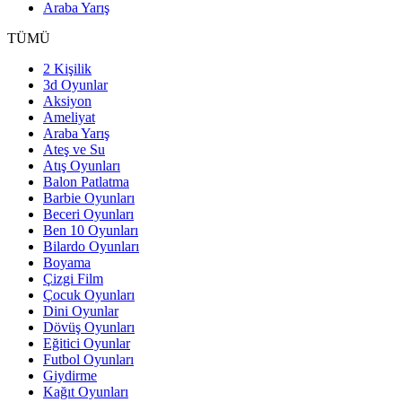
Araba Yarış
TÜMÜ
2 Kişilik
3d Oyunlar
Aksiyon
Ameliyat
Araba Yarış
Ateş ve Su
Atış Oyunları
Balon Patlatma
Barbie Oyunları
Beceri Oyunları
Ben 10 Oyunları
Bilardo Oyunları
Boyama
Çizgi Film
Çocuk Oyunları
Dini Oyunlar
Dövüş Oyunları
Eğitici Oyunlar
Futbol Oyunları
Giydirme
Kağıt Oyunları