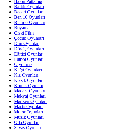
Balon Patlatma
Barbie Oyunları
Beceri Oyunları
Ben 10 Oyunları
Bilardo Oyunları
Boyama
Çizgi Film
Çocuk Oyunları
Dini Oyunlar
Dövüş Oyunları
Eğitici Oyunlar
Futbol Oyunları
Giydirme
Kağıt Oyunları
Kız Oyunları
Klasik Oyunlar
Komik Oyunlar
Macera Oyunları
Makyaj Oyunları
Manken Oyunları
Mario Oyunları
Motor Oyunları
Müzik Oyunları
Oda Oyunları
Savas Oyunları