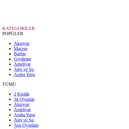
KATEGORİLER
POPÜLER
Aksiyon
Macera
Barbie
Giydirme
Ameliyat
Ateş ve Su
Araba Yarış
TÜMÜ
2 Kişilik
3d Oyunlar
Aksiyon
Ameliyat
Araba Yarış
Ateş ve Su
Atış Oyunları