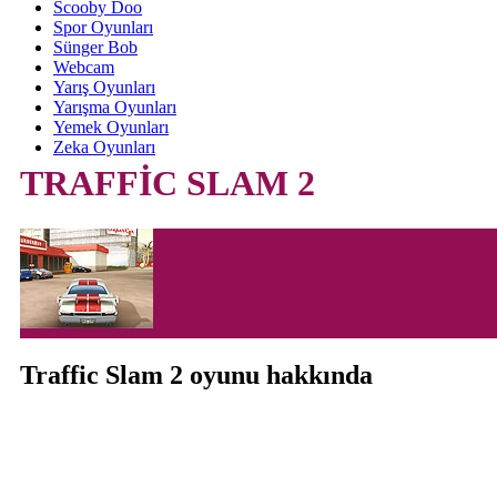
Scooby Doo
Spor Oyunları
Sünger Bob
Webcam
Yarış Oyunları
Yarışma Oyunları
Yemek Oyunları
Zeka Oyunları
TRAFFİC SLAM 2
Traffic Slam 2 oyunu hakkında