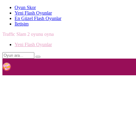
Oyun Skor
Yeni Flash Oyunlar
En Güzel Flash Oyunlar
İletişim
Traffic Slam 2 oyunu oyna
Yeni Flash Oyunlar