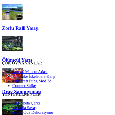
Zorlu Ralli Yarışı
Ölümcül Yarış
ÇOK OYNANANLAR
Ben 10 Macera Adası
Finn Jake İskeletlere Karşı
Minecraft Pubg Mod 3d
Counter Strike
Drag Şampiyonası
YENİ EKLENENLER
Elsa Moda Çarkı
Metroda Savaş
Gwen Oda Dekorasyonu