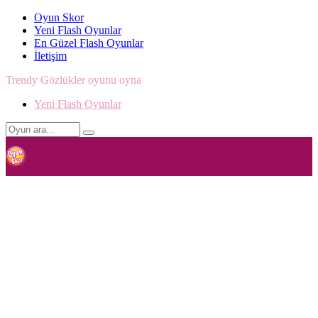
Oyun Skor
Yeni Flash Oyunlar
En Güzel Flash Oyunlar
İletişim
Trendy Gözlükler oyunu oyna
Yeni Flash Oyunlar