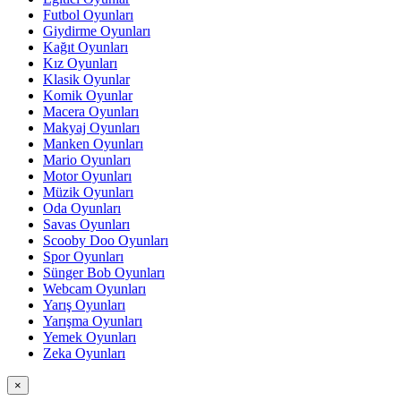
Futbol Oyunları
Giydirme Oyunları
Kağıt Oyunları
Kız Oyunları
Klasik Oyunlar
Komik Oyunlar
Macera Oyunları
Makyaj Oyunları
Manken Oyunları
Mario Oyunları
Motor Oyunları
Müzik Oyunları
Oda Oyunları
Savas Oyunları
Scooby Doo Oyunları
Spor Oyunları
Sünger Bob Oyunları
Webcam Oyunları
Yarış Oyunları
Yarışma Oyunları
Yemek Oyunları
Zeka Oyunları
×