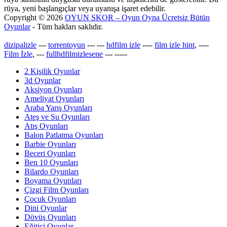
rüya, yeni başlangıçlar veya uyanışa işaret edebilir.
Copyright © 2026
OYUN SKOR – Oyun Oyna Ücretsiz Bütün
Oyunlar
- Tüm hakları saklıdır.
dizipalizle
---
torrentoyun
---
---
hdfilm izle
----
film izle hint
, ----
Film İzle
, ---
fullhdfilmizlesene
---
-----
2 Kişilik Oyunlar
3d Oyunlar
Aksiyon Oyunları
Ameliyat Oyunları
Araba Yarış Oyunları
Ateş ve Su Oyunları
Atış Oyunları
Balon Patlatma Oyunları
Barbie Oyunları
Beceri Oyunları
Ben 10 Oyunları
Bilardo Oyunları
Boyama Oyunları
Çizgi Film Oyunları
Çocuk Oyunları
Dini Oyunlar
Dövüş Oyunları
Eğitici Oyunlar