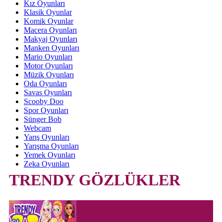
Kız Oyunları
Klasik Oyunlar
Komik Oyunlar
Macera Oyunları
Makyaj Oyunları
Manken Oyunları
Mario Oyunları
Motor Oyunları
Müzik Oyunları
Oda Oyunları
Savas Oyunları
Scooby Doo
Spor Oyunları
Sünger Bob
Webcam
Yarış Oyunları
Yarışma Oyunları
Yemek Oyunları
Zeka Oyunları
TRENDY GÖZLÜKLER