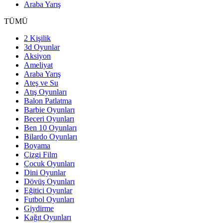
Araba Yarış
TÜMÜ
2 Kişilik
3d Oyunlar
Aksiyon
Ameliyat
Araba Yarış
Ateş ve Su
Atış Oyunları
Balon Patlatma
Barbie Oyunları
Beceri Oyunları
Ben 10 Oyunları
Bilardo Oyunları
Boyama
Çizgi Film
Çocuk Oyunları
Dini Oyunlar
Dövüş Oyunları
Eğitici Oyunlar
Futbol Oyunları
Giydirme
Kağıt Oyunları