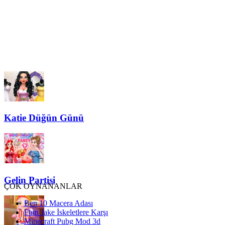
Katie Düğün Günü
Gelin Partisi
ÇOK OYNANANLAR
Ben 10 Macera Adası
Finn Jake İskeletlere Karşı
Minecraft Pubg Mod 3d