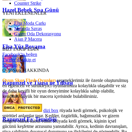
Counter Strike
Hazel Bebek Spa Günü
YENİ EKLENENLER
Elsa Moda Çarkı
Metroda Savaş
Gwen Oda Dekorasyonu
Ajan P Macera
Elsa Yüz Boyama
BİZİ TAKİP EDİN
Facebook'ta beğen
Twitter'da takip et
Sitemap
OyunSkor HAKKINDA
Oyun Skor Flash Oyunları
seçeneklerimiz ile özenle oluşturulmuş
Rapunzel ve Tiana ile Yılbaşı
en eğlenceli ve sürükleyici oyunlarımıza kolaylıkla ulaşabilir ve siz
de daha keyifli bir oyun deneyimine kolaylıkla sahip olabilir,
kendinizi büyük bir macera içerisinde bulabilirsiniz.
dizi box
rüyada kedi görmek​, psikolojik ve
spiritüel anlamlar taşır. Kediler, özgürlük, bağımsızlık ve gizem
Rapunzel Ev Temizliği
simgesi olarak kabul edilir. Rüyada kedi görmek, kişinin içsel
gücünü keşfetme arzusunu yansıtabilir. Ayrıca, kedinin davranışları,
rüya sahibinin duygusal durumunu ve ilişkilerini de gösterebilir. Bu