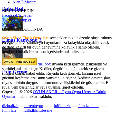
Ajan P Macera
Daha Hızlı
BİZİ TAKİP EDİN
Facebook'ta beğen
Twitter'da takip et
Sitemap
OyunSkor HAKKINDA
Oyun Skor Flash Oyunları
seçeneklerimiz ile özenle oluşturulmuş
Elmas Kamyonu 2
en eğlenceli ve sürükleyici oyunlarımıza kolaylıkla ulaşabilir ve siz
de daha keyifli bir oyun deneyimine kolaylıkla sahip olabilir,
kendinizi büyük bir macera içerisinde bulabilirsiniz.
dizi box
rüyada kedi görmek​, psikolojik ve
spiritüel anlamlar taşır. Kediler, özgürlük, bağımsızlık ve gizem
Ezip Geçme
simgesi olarak kabul edilir. Rüyada kedi görmek, kişinin içsel
gücünü keşfetme arzusunu yansıtabilir. Ayrıca, kedinin davranışları,
rüya sahibinin duygusal durumunu ve ilişkilerini de gösterebilir. Bu
rüya, yeni başlangıçlar veya uyanışa işaret edebilir.
Copyright © 2026
OYUN SKOR – Oyun Oyna Ücretsiz Bütün
Oyunlar
- Tüm hakları saklıdır.
dizipalizle
---
torrentoyun
---
---
hdfilm izle
----
film izle hint
, ----
Film İzle
, ---
fullhdfilmizlesene
---
-----