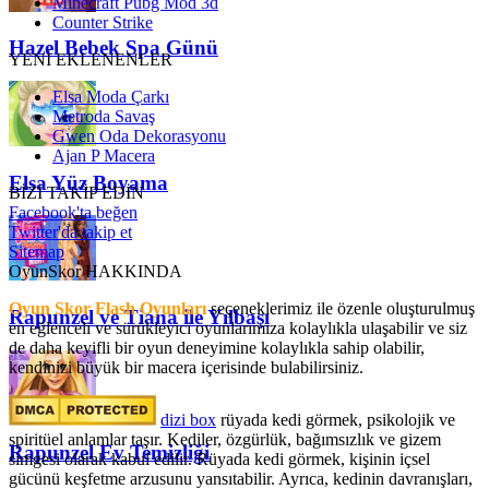
Minecraft Pubg Mod 3d
Counter Strike
Hazel Bebek Spa Günü
YENİ EKLENENLER
Elsa Moda Çarkı
Metroda Savaş
Gwen Oda Dekorasyonu
Ajan P Macera
Elsa Yüz Boyama
BİZİ TAKİP EDİN
Facebook'ta beğen
Twitter'da takip et
Sitemap
OyunSkor HAKKINDA
Oyun Skor Flash Oyunları
seçeneklerimiz ile özenle oluşturulmuş
Rapunzel ve Tiana ile Yılbaşı
en eğlenceli ve sürükleyici oyunlarımıza kolaylıkla ulaşabilir ve siz
de daha keyifli bir oyun deneyimine kolaylıkla sahip olabilir,
kendinizi büyük bir macera içerisinde bulabilirsiniz.
dizi box
rüyada kedi görmek​, psikolojik ve
spiritüel anlamlar taşır. Kediler, özgürlük, bağımsızlık ve gizem
Rapunzel Ev Temizliği
simgesi olarak kabul edilir. Rüyada kedi görmek, kişinin içsel
gücünü keşfetme arzusunu yansıtabilir. Ayrıca, kedinin davranışları,