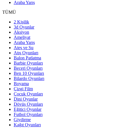
Araba Yarış
TÜMÜ
2 Kişilik
3d Oyunlar
Aksiyon
Ameliyat
Araba Yarış
Ateş ve Su
Atış Oyunları
Balon Patlatma
Barbie Oyunları
Beceri Oyunları
Ben 10 Oyunları
Bilardo Oyunları
Boyama
Çizgi Film
Çocuk Oyunları
Dini Oyunlar
Dövüş Oyunları
Eğitici Oyunlar
Futbol Oyunları
Giydirme
Kağıt Oyunları