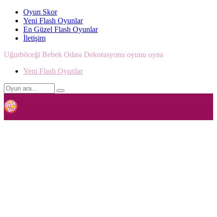
Oyun Skor
Yeni Flash Oyunlar
En Güzel Flash Oyunlar
İletişim
Uğurböceği Bebek Odası Dekorasyonu oyunu oyna
Yeni Flash Oyunlar