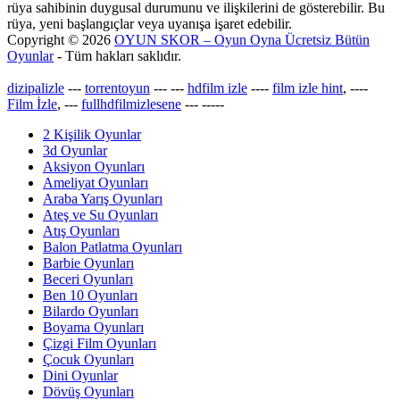
rüya sahibinin duygusal durumunu ve ilişkilerini de gösterebilir. Bu
rüya, yeni başlangıçlar veya uyanışa işaret edebilir.
Copyright © 2026
OYUN SKOR – Oyun Oyna Ücretsiz Bütün
Oyunlar
- Tüm hakları saklıdır.
dizipalizle
---
torrentoyun
---
---
hdfilm izle
----
film izle hint
, ----
Film İzle
, ---
fullhdfilmizlesene
---
-----
2 Kişilik Oyunlar
3d Oyunlar
Aksiyon Oyunları
Ameliyat Oyunları
Araba Yarış Oyunları
Ateş ve Su Oyunları
Atış Oyunları
Balon Patlatma Oyunları
Barbie Oyunları
Beceri Oyunları
Ben 10 Oyunları
Bilardo Oyunları
Boyama Oyunları
Çizgi Film Oyunları
Çocuk Oyunları
Dini Oyunlar
Dövüş Oyunları