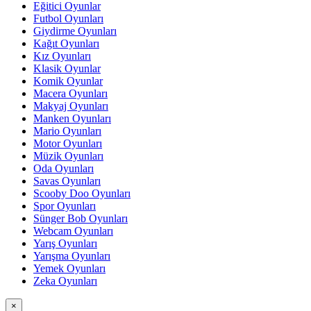
Eğitici Oyunlar
Futbol Oyunları
Giydirme Oyunları
Kağıt Oyunları
Kız Oyunları
Klasik Oyunlar
Komik Oyunlar
Macera Oyunları
Makyaj Oyunları
Manken Oyunları
Mario Oyunları
Motor Oyunları
Müzik Oyunları
Oda Oyunları
Savas Oyunları
Scooby Doo Oyunları
Spor Oyunları
Sünger Bob Oyunları
Webcam Oyunları
Yarış Oyunları
Yarışma Oyunları
Yemek Oyunları
Zeka Oyunları
×