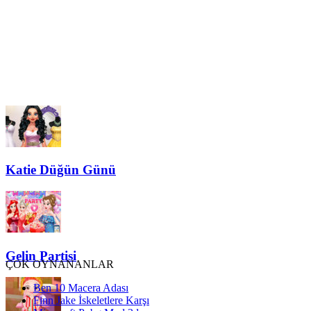
Katie Düğün Günü
Gelin Partisi
ÇOK OYNANANLAR
Ben 10 Macera Adası
Finn Jake İskeletlere Karşı