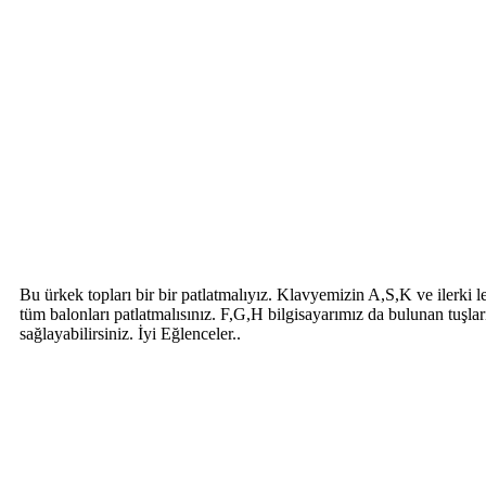
Bu ürkek topları bir bir patlatmalıyız. Klavyemizin A,S,K ve ilerki lev
tüm balonları patlatmalısınız. F,G,H bilgisayarımız da bulunan tuşları
sağlayabilirsiniz. İyi Eğlenceler..