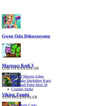
Gwen Oda Dekorasyonu
Maceracı Kedi 3
ÇOK OYNANANLAR
Ben 10 Macera Adası
Finn Jake İskeletlere Karşı
Minecraft Pubg Mod 3d
Counter Strike
Viking Zombi
YENİ EKLENENLER
Elsa Moda Çarkı