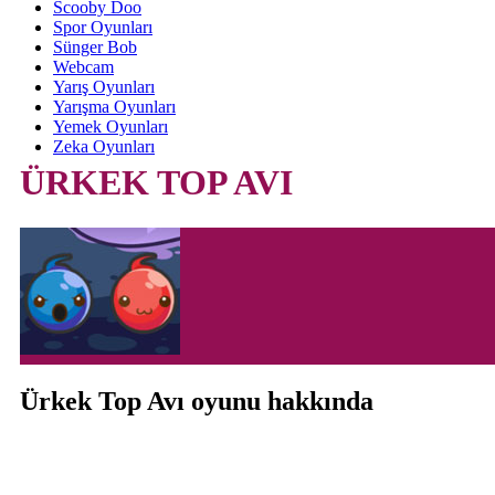
Scooby Doo
Spor Oyunları
Sünger Bob
Webcam
Yarış Oyunları
Yarışma Oyunları
Yemek Oyunları
Zeka Oyunları
ÜRKEK TOP AVI
Ürkek Top Avı oyunu hakkında