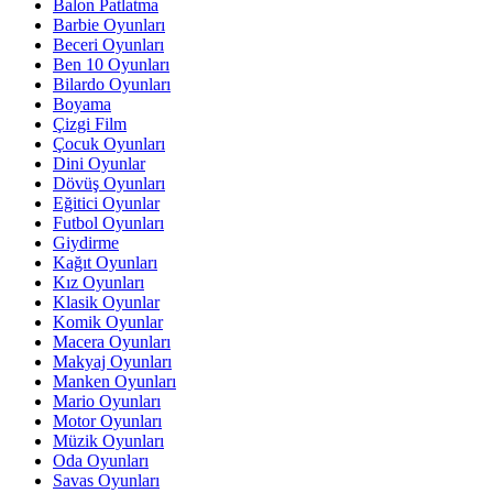
Balon Patlatma
Barbie Oyunları
Beceri Oyunları
Ben 10 Oyunları
Bilardo Oyunları
Boyama
Çizgi Film
Çocuk Oyunları
Dini Oyunlar
Dövüş Oyunları
Eğitici Oyunlar
Futbol Oyunları
Giydirme
Kağıt Oyunları
Kız Oyunları
Klasik Oyunlar
Komik Oyunlar
Macera Oyunları
Makyaj Oyunları
Manken Oyunları
Mario Oyunları
Motor Oyunları
Müzik Oyunları
Oda Oyunları
Savas Oyunları