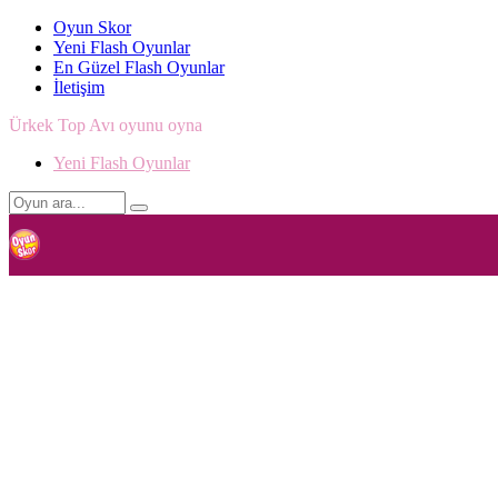
Oyun Skor
Yeni Flash Oyunlar
En Güzel Flash Oyunlar
İletişim
Ürkek Top Avı oyunu oyna
Yeni Flash Oyunlar