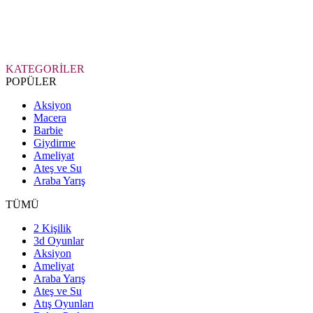
KATEGORİLER
POPÜLER
Aksiyon
Macera
Barbie
Giydirme
Ameliyat
Ateş ve Su
Araba Yarış
TÜMÜ
2 Kişilik
3d Oyunlar
Aksiyon
Ameliyat
Araba Yarış
Ateş ve Su
Atış Oyunları