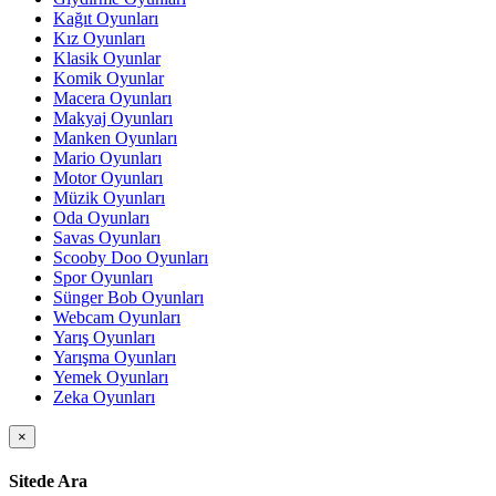
Kağıt Oyunları
Kız Oyunları
Klasik Oyunlar
Komik Oyunlar
Macera Oyunları
Makyaj Oyunları
Manken Oyunları
Mario Oyunları
Motor Oyunları
Müzik Oyunları
Oda Oyunları
Savas Oyunları
Scooby Doo Oyunları
Spor Oyunları
Sünger Bob Oyunları
Webcam Oyunları
Yarış Oyunları
Yarışma Oyunları
Yemek Oyunları
Zeka Oyunları
×
Sitede Ara