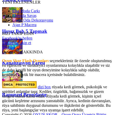
YENİ EKLENENLER
Elsa Moda Çarkı
Metroda Savaş
Gwen Oda Dekorasyonu
Ajan P Macera
Hırsız Bob 5 Tapınak
BİZİ TAKİP EDİN
Facebook'ta beğen
Twitter'da takip et
Sitemap
OyunSkor HAKKINDA
Oyun Skor Flash Oyunları
seçeneklerimiz ile özenle oluşturulmuş
Kanalizasyon Faresi
en eğlenceli ve sürükleyici oyunlarımıza kolaylıkla ulaşabilir ve siz
de daha keyifli bir oyun deneyimine kolaylıkla sahip olabilir,
kendinizi büyük bir macera içerisinde bulabilirsiniz.
dizi box
rüyada kedi görmek​, psikolojik ve
spiritüel anlamlar taşır. Kediler, özgürlük, bağımsızlık ve gizem
Rapunzel Bronzlaştır
simgesi olarak kabul edilir. Rüyada kedi görmek, kişinin içsel
gücünü keşfetme arzusunu yansıtabilir. Ayrıca, kedinin davranışları,
rüya sahibinin duygusal durumunu ve ilişkilerini de gösterebilir. Bu
rüya, yeni başlangıçlar veya uyanışa işaret edebilir.
Copyright © 2026
OYUN SKOR – Oyun Oyna Ücretsiz Bütün