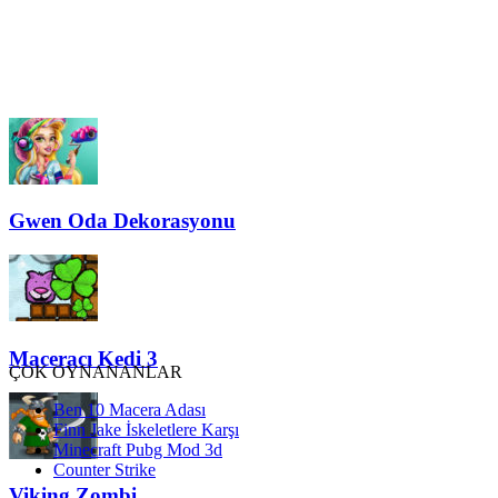
Gwen Oda Dekorasyonu
Maceracı Kedi 3
ÇOK OYNANANLAR
Ben 10 Macera Adası
Finn Jake İskeletlere Karşı
Minecraft Pubg Mod 3d
Counter Strike
Viking Zombi