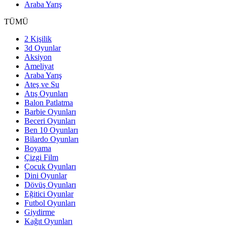
Araba Yarış
TÜMÜ
2 Kişilik
3d Oyunlar
Aksiyon
Ameliyat
Araba Yarış
Ateş ve Su
Atış Oyunları
Balon Patlatma
Barbie Oyunları
Beceri Oyunları
Ben 10 Oyunları
Bilardo Oyunları
Boyama
Çizgi Film
Çocuk Oyunları
Dini Oyunlar
Dövüş Oyunları
Eğitici Oyunlar
Futbol Oyunları
Giydirme
Kağıt Oyunları