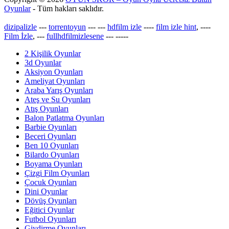
Oyunlar
- Tüm hakları saklıdır.
dizipalizle
---
torrentoyun
---
---
hdfilm izle
----
film izle hint
, ----
Film İzle
, ---
fullhdfilmizlesene
---
-----
2 Kişilik Oyunlar
3d Oyunlar
Aksiyon Oyunları
Ameliyat Oyunları
Araba Yarış Oyunları
Ateş ve Su Oyunları
Atış Oyunları
Balon Patlatma Oyunları
Barbie Oyunları
Beceri Oyunları
Ben 10 Oyunları
Bilardo Oyunları
Boyama Oyunları
Çizgi Film Oyunları
Çocuk Oyunları
Dini Oyunlar
Dövüş Oyunları
Eğitici Oyunlar
Futbol Oyunları
Giydirme Oyunları