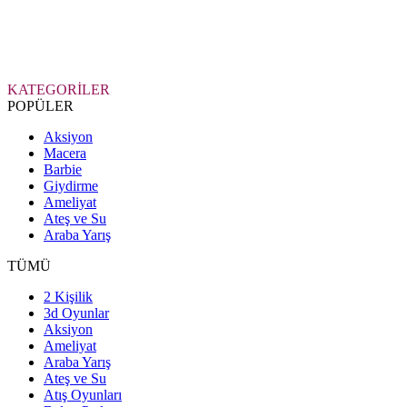
KATEGORİLER
POPÜLER
Aksiyon
Macera
Barbie
Giydirme
Ameliyat
Ateş ve Su
Araba Yarış
TÜMÜ
2 Kişilik
3d Oyunlar
Aksiyon
Ameliyat
Araba Yarış
Ateş ve Su
Atış Oyunları