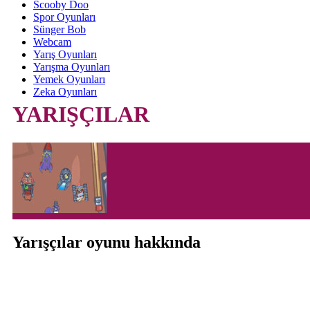
Scooby Doo
Spor Oyunları
Sünger Bob
Webcam
Yarış Oyunları
Yarışma Oyunları
Yemek Oyunları
Zeka Oyunları
YARIŞÇILAR
Yarışçılar oyunu hakkında