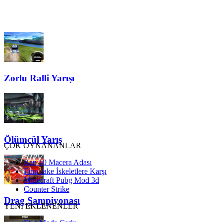
Zorlu Ralli Yarışı
Ölümcül Yarış
ÇOK OYNANANLAR
Ben 10 Macera Adası
Finn Jake İskeletlere Karşı
Minecraft Pubg Mod 3d
Counter Strike
Drag Şampiyonası
YENİ EKLENENLER