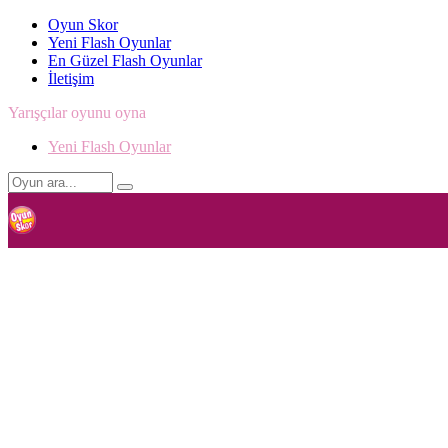
Oyun Skor
Yeni Flash Oyunlar
En Güzel Flash Oyunlar
İletişim
Yarışçılar oyunu oyna
Yeni Flash Oyunlar