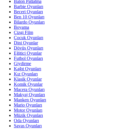
Balon Patlatma
Barbie Oyunları
Beceri Oyunları
Ben 10 Oyunları
Bilardo Oyunları
Boyama
Çizgi Film
Çocuk Oyunları
Dini Oyunlar
Dövüş Oyunları
Eğitici Oyunlar
Futbol Oyunları
Giydirme
Kağıt Oyunları
Kız Oyunları
Klasik Oyunlar
Komik Oyunlar
Macera Oyunları
Makyaj Oyunları
Manken Oyunları
Mario Oyunları
Motor Oyunları
Müzik Oyunları
Oda Oyunları
Savas Oyunları