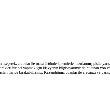
ri seçerek, arabalar ile masa üstünde kalemlerle hazırlanmış pistte yarışa
arakteri birinci yapmak için klavyenin bilgisayarımız da bulunan yön ver
ları geride bırakabilirsiniz. Kazandığınız puanlar ile aracınızı ve yarışçı