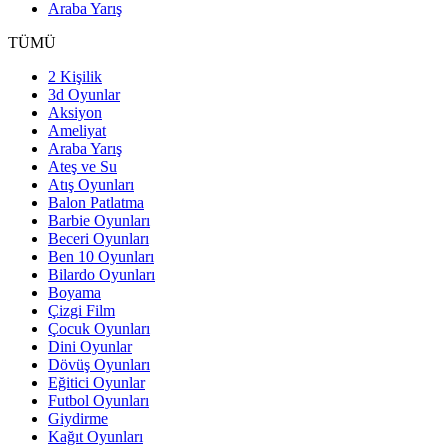
Araba Yarış
TÜMÜ
2 Kişilik
3d Oyunlar
Aksiyon
Ameliyat
Araba Yarış
Ateş ve Su
Atış Oyunları
Balon Patlatma
Barbie Oyunları
Beceri Oyunları
Ben 10 Oyunları
Bilardo Oyunları
Boyama
Çizgi Film
Çocuk Oyunları
Dini Oyunlar
Dövüş Oyunları
Eğitici Oyunlar
Futbol Oyunları
Giydirme
Kağıt Oyunları