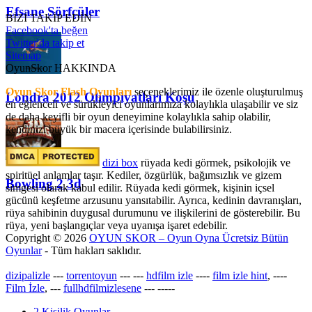
Efsane Sörfçüler
BİZİ TAKİP EDİN
Facebook'ta beğen
Twitter'da takip et
Sitemap
OyunSkor HAKKINDA
Oyun Skor Flash Oyunları
seçeneklerimiz ile özenle oluşturulmuş
Londra 2012 Olimpiyatları Koşu
en eğlenceli ve sürükleyici oyunlarımıza kolaylıkla ulaşabilir ve siz
de daha keyifli bir oyun deneyimine kolaylıkla sahip olabilir,
kendinizi büyük bir macera içerisinde bulabilirsiniz.
dizi box
rüyada kedi görmek​, psikolojik ve
spiritüel anlamlar taşır. Kediler, özgürlük, bağımsızlık ve gizem
Bowling 2 3d
simgesi olarak kabul edilir. Rüyada kedi görmek, kişinin içsel
gücünü keşfetme arzusunu yansıtabilir. Ayrıca, kedinin davranışları,
rüya sahibinin duygusal durumunu ve ilişkilerini de gösterebilir. Bu
rüya, yeni başlangıçlar veya uyanışa işaret edebilir.
Copyright © 2026
OYUN SKOR – Oyun Oyna Ücretsiz Bütün
Oyunlar
- Tüm hakları saklıdır.
dizipalizle
---
torrentoyun
---
---
hdfilm izle
----
film izle hint
, ----
Film İzle
, ---
fullhdfilmizlesene
---
-----
2 Kişilik Oyunlar