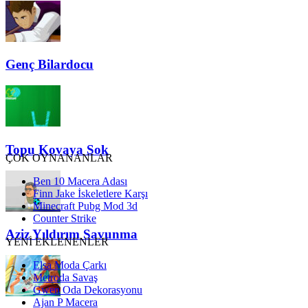
Genç Bilardocu
Topu Kovaya Sok
ÇOK OYNANANLAR
Ben 10 Macera Adası
Finn Jake İskeletlere Karşı
Minecraft Pubg Mod 3d
Counter Strike
Aziz Yıldırım Savunma
YENİ EKLENENLER
Elsa Moda Çarkı
Metroda Savaş
Gwen Oda Dekorasyonu
Ajan P Macera