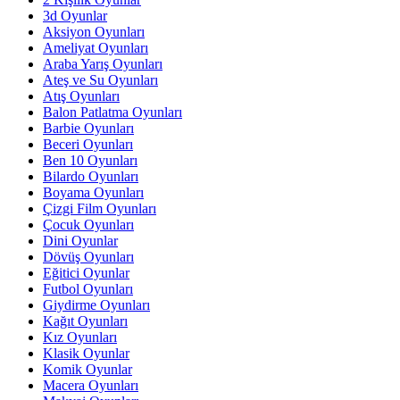
3d Oyunlar
Aksiyon Oyunları
Ameliyat Oyunları
Araba Yarış Oyunları
Ateş ve Su Oyunları
Atış Oyunları
Balon Patlatma Oyunları
Barbie Oyunları
Beceri Oyunları
Ben 10 Oyunları
Bilardo Oyunları
Boyama Oyunları
Çizgi Film Oyunları
Çocuk Oyunları
Dini Oyunlar
Dövüş Oyunları
Eğitici Oyunlar
Futbol Oyunları
Giydirme Oyunları
Kağıt Oyunları
Kız Oyunları
Klasik Oyunlar
Komik Oyunlar
Macera Oyunları