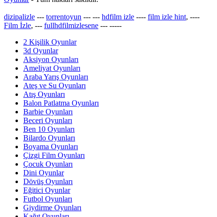
dizipalizle
---
torrentoyun
---
---
hdfilm izle
----
film izle hint
, ----
Film İzle
, ---
fullhdfilmizlesene
---
-----
2 Kişilik Oyunlar
3d Oyunlar
Aksiyon Oyunları
Ameliyat Oyunları
Araba Yarış Oyunları
Ateş ve Su Oyunları
Atış Oyunları
Balon Patlatma Oyunları
Barbie Oyunları
Beceri Oyunları
Ben 10 Oyunları
Bilardo Oyunları
Boyama Oyunları
Çizgi Film Oyunları
Çocuk Oyunları
Dini Oyunlar
Dövüş Oyunları
Eğitici Oyunlar
Futbol Oyunları
Giydirme Oyunları
Kağıt Oyunları