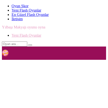
Oyun Skor
Yeni Flash Oyunlar
En Güzel Flash Oyunlar
İletişim
Yılbaşı Makyajı oyunu oyna
Yeni Flash Oyunlar