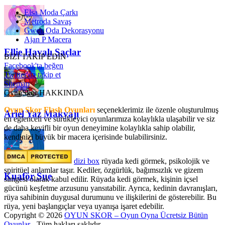
Elsa Moda Çarkı
Metroda Savaş
Gwen Oda Dekorasyonu
Ajan P Macera
Ellie Havalı Saçlar
BİZİ TAKİP EDİN
Facebook'ta beğen
Twitter'da takip et
Sitemap
OyunSkor HAKKINDA
Oyun Skor Flash Oyunları
seçeneklerimiz ile özenle oluşturulmuş
Ariel Yaz Makyajı
en eğlenceli ve sürükleyici oyunlarımıza kolaylıkla ulaşabilir ve siz
de daha keyifli bir oyun deneyimine kolaylıkla sahip olabilir,
kendinizi büyük bir macera içerisinde bulabilirsiniz.
dizi box
rüyada kedi görmek​, psikolojik ve
spiritüel anlamlar taşır. Kediler, özgürlük, bağımsızlık ve gizem
Kuaför Sue
simgesi olarak kabul edilir. Rüyada kedi görmek, kişinin içsel
gücünü keşfetme arzusunu yansıtabilir. Ayrıca, kedinin davranışları,
rüya sahibinin duygusal durumunu ve ilişkilerini de gösterebilir. Bu
rüya, yeni başlangıçlar veya uyanışa işaret edebilir.
Copyright © 2026
OYUN SKOR – Oyun Oyna Ücretsiz Bütün
Oyunlar
- Tüm hakları saklıdır.