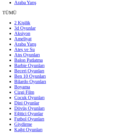
Araba Yarış
TÜMÜ
2 Kişilik
3d Oyunlar
Aksiyon
Ameliyat
Araba Yarış
Ateş ve Su
Atış Oyunları
Balon Patlatma
Barbie Oyunları
Beceri Oyunları
Ben 10 Oyunları
Bilardo Oyunları
Boyama
Çizgi Film
Çocuk Oyunları
Dini Oyunlar
Dövüş Oyunları
Eğitici Oyunlar
Futbol Oyunları
Giydirme
Kağıt Oyunları