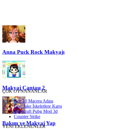
Anna Puck Rock Makyajı
Makyaj Çantası 2
ÇOK OYNANANLAR
Ben 10 Macera Adası
Finn Jake İskeletlere Karşı
Minecraft Pubg Mod 3d
Counter Strike
Bakım ve Makyaj Yap
YENİ EKLENENLER