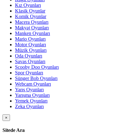
Kız Oyunları
Klasik Oyunlar
Komik Oyunlar
Macera Oyunları
Makyaj Oyunları
Manken Oyunları
Mario Oyunları
Motor Oyunları
Müzik Oyunları
Oda Oyunları
Savas Oyunları
Scooby Doo Oyunları
Spor Oyunları
Sünger Bob Oyunları
Webcam Oyunları
Yarış Oyunları
Yarışma Oyunları
Yemek Oyunları
Zeka Oyunları
×
Sitede Ara