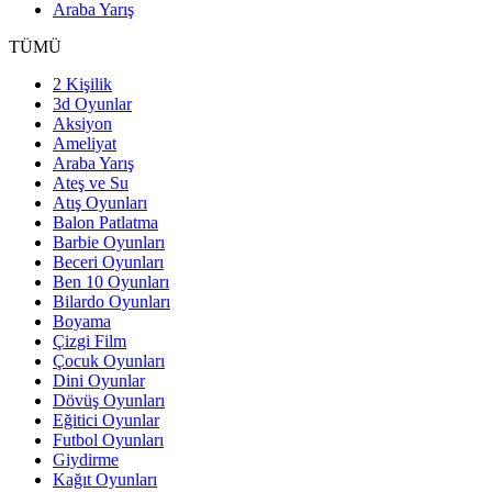
Araba Yarış
TÜMÜ
2 Kişilik
3d Oyunlar
Aksiyon
Ameliyat
Araba Yarış
Ateş ve Su
Atış Oyunları
Balon Patlatma
Barbie Oyunları
Beceri Oyunları
Ben 10 Oyunları
Bilardo Oyunları
Boyama
Çizgi Film
Çocuk Oyunları
Dini Oyunlar
Dövüş Oyunları
Eğitici Oyunlar
Futbol Oyunları
Giydirme
Kağıt Oyunları