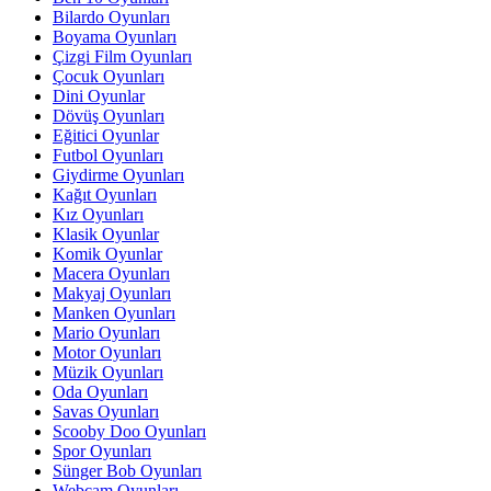
Bilardo Oyunları
Boyama Oyunları
Çizgi Film Oyunları
Çocuk Oyunları
Dini Oyunlar
Dövüş Oyunları
Eğitici Oyunlar
Futbol Oyunları
Giydirme Oyunları
Kağıt Oyunları
Kız Oyunları
Klasik Oyunlar
Komik Oyunlar
Macera Oyunları
Makyaj Oyunları
Manken Oyunları
Mario Oyunları
Motor Oyunları
Müzik Oyunları
Oda Oyunları
Savas Oyunları
Scooby Doo Oyunları
Spor Oyunları
Sünger Bob Oyunları
Webcam Oyunları