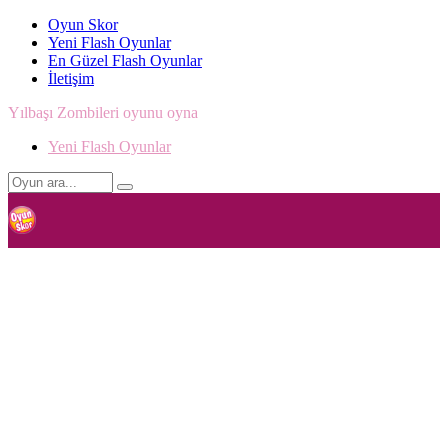
Oyun Skor
Yeni Flash Oyunlar
En Güzel Flash Oyunlar
İletişim
Yılbaşı Zombileri oyunu oyna
Yeni Flash Oyunlar