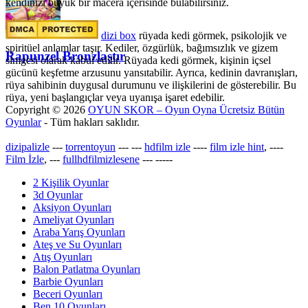
kendinizi büyük bir macera içerisinde bulabilirsiniz.
dizi box
rüyada kedi görmek​, psikolojik ve
spiritüel anlamlar taşır. Kediler, özgürlük, bağımsızlık ve gizem
Rapunzel Bronzlaştır
simgesi olarak kabul edilir. Rüyada kedi görmek, kişinin içsel
gücünü keşfetme arzusunu yansıtabilir. Ayrıca, kedinin davranışları,
rüya sahibinin duygusal durumunu ve ilişkilerini de gösterebilir. Bu
rüya, yeni başlangıçlar veya uyanışa işaret edebilir.
Copyright © 2026
OYUN SKOR – Oyun Oyna Ücretsiz Bütün
Oyunlar
- Tüm hakları saklıdır.
dizipalizle
---
torrentoyun
---
---
hdfilm izle
----
film izle hint
, ----
Film İzle
, ---
fullhdfilmizlesene
---
-----
2 Kişilik Oyunlar
3d Oyunlar
Aksiyon Oyunları
Ameliyat Oyunları
Araba Yarış Oyunları
Ateş ve Su Oyunları
Atış Oyunları
Balon Patlatma Oyunları
Barbie Oyunları
Beceri Oyunları
Ben 10 Oyunları