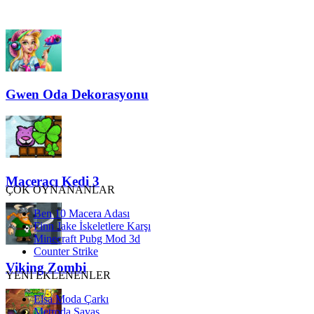
Gwen Oda Dekorasyonu
Maceracı Kedi 3
ÇOK OYNANANLAR
Ben 10 Macera Adası
Finn Jake İskeletlere Karşı
Minecraft Pubg Mod 3d
Counter Strike
Viking Zombi
YENİ EKLENENLER
Elsa Moda Çarkı
Metroda Savaş