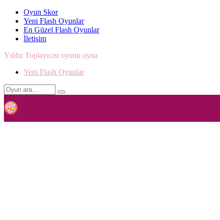
Oyun Skor
Yeni Flash Oyunlar
En Güzel Flash Oyunlar
İletişim
Yıldız Toplayıcısı oyunu oyna
Yeni Flash Oyunlar