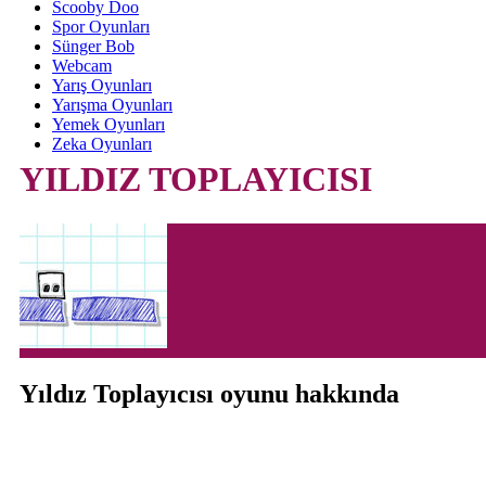
Scooby Doo
Spor Oyunları
Sünger Bob
Webcam
Yarış Oyunları
Yarışma Oyunları
Yemek Oyunları
Zeka Oyunları
YILDIZ TOPLAYICISI
Yıldız Toplayıcısı oyunu hakkında