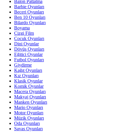
Balon Patlatma
Barbie Oyunları
Beceri Oyunları
Ben 10 Oyunları
Bilardo Oyunları
Boyama
Çizgi Film
Çocuk Oyunları
Dini Oyunlar
Dövüş Oyunları
Eğitici Oyunlar
Futbol Oyunları
Giydirme
Kağıt Oyunları
Kız Oyunları
Klasik Oyunlar
Komik Oyunlar
Macera Oyunları
Makyaj Oyunları
Manken Oyunları
Mario Oyunları
Motor Oyunları
Müzik Oyunları
Oda Oyunları
Savas Oyunları