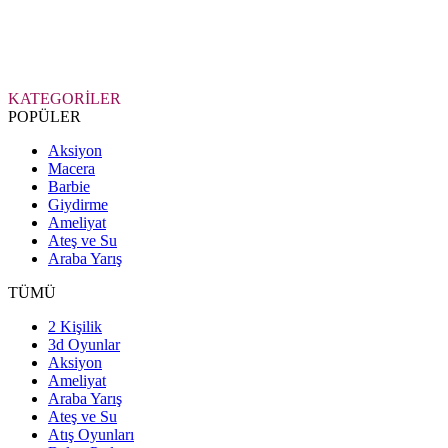
KATEGORİLER
POPÜLER
Aksiyon
Macera
Barbie
Giydirme
Ameliyat
Ateş ve Su
Araba Yarış
TÜMÜ
2 Kişilik
3d Oyunlar
Aksiyon
Ameliyat
Araba Yarış
Ateş ve Su
Atış Oyunları