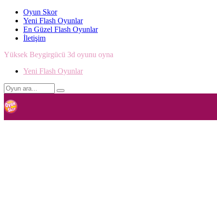
Oyun Skor
Yeni Flash Oyunlar
En Güzel Flash Oyunlar
İletişim
Yüksek Beygirgücü 3d oyunu oyna
Yeni Flash Oyunlar