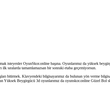
ak isteyenler OyunSkor.online başına. Oyunlarımız da yüksek beygirgüc
arı ilk sıralarda tamamlamazsan bir sonraki etaba geçemiyorsun.
arı bitirmek. Klavyendeki bilgisayarımız da bulunan yön verme bilgisay
n Yüksek Beygirgücü 3d oyunlarımız da oyunskor.online Güzel Bol sko