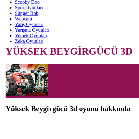
Scooby Doo
Spor Oyunları
Sünger Bob
Webcam
Yarış Oyunları
Yarışma Oyunları
Yemek Oyunları
Zeka Oyunları
YÜKSEK BEYGİRGÜCÜ 3D
Yüksek Beygirgücü 3d oyunu hakkında