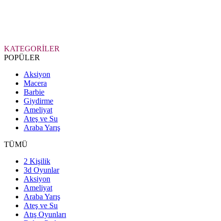
KATEGORİLER
POPÜLER
Aksiyon
Macera
Barbie
Giydirme
Ameliyat
Ateş ve Su
Araba Yarış
TÜMÜ
2 Kişilik
3d Oyunlar
Aksiyon
Ameliyat
Araba Yarış
Ateş ve Su
Atış Oyunları