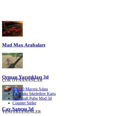
Mad Max Arabaları
Orman Yaratıkları 3d
ÇOK OYNANANLAR
Ben 10 Macera Adası
Finn Jake İskeletlere Karşı
Minecraft Pubg Mod 3d
Counter Strike
Çay Satıcısı 3d
YENİ EKLENENLER