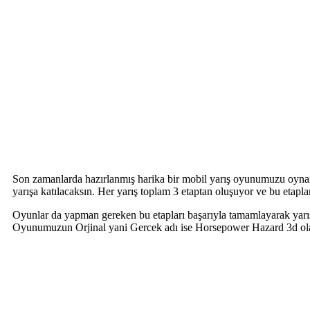
Son zamanlarda hazırlanmış harika bir mobil yarış oyunumuzu oynam
yarışa katılacaksın. Her yarış toplam 3 etaptan oluşuyor ve bu etapl
Oyunlar da yapman gereken bu etapları başarıyla tamamlayarak yarışl
Oyunumuzun Orjinal yani Gercek adı ise Horsepower Hazard 3d ola