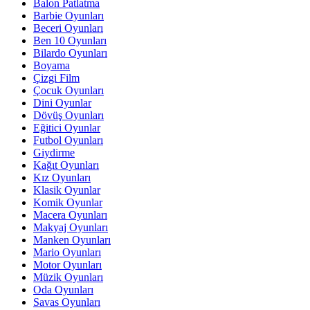
Balon Patlatma
Barbie Oyunları
Beceri Oyunları
Ben 10 Oyunları
Bilardo Oyunları
Boyama
Çizgi Film
Çocuk Oyunları
Dini Oyunlar
Dövüş Oyunları
Eğitici Oyunlar
Futbol Oyunları
Giydirme
Kağıt Oyunları
Kız Oyunları
Klasik Oyunlar
Komik Oyunlar
Macera Oyunları
Makyaj Oyunları
Manken Oyunları
Mario Oyunları
Motor Oyunları
Müzik Oyunları
Oda Oyunları
Savas Oyunları