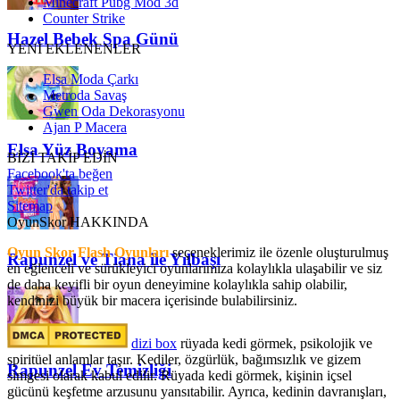
Minecraft Pubg Mod 3d
Counter Strike
Hazel Bebek Spa Günü
YENİ EKLENENLER
Elsa Moda Çarkı
Metroda Savaş
Gwen Oda Dekorasyonu
Ajan P Macera
Elsa Yüz Boyama
BİZİ TAKİP EDİN
Facebook'ta beğen
Twitter'da takip et
Sitemap
OyunSkor HAKKINDA
Oyun Skor Flash Oyunları
seçeneklerimiz ile özenle oluşturulmuş
Rapunzel ve Tiana ile Yılbaşı
en eğlenceli ve sürükleyici oyunlarımıza kolaylıkla ulaşabilir ve siz
de daha keyifli bir oyun deneyimine kolaylıkla sahip olabilir,
kendinizi büyük bir macera içerisinde bulabilirsiniz.
dizi box
rüyada kedi görmek​, psikolojik ve
spiritüel anlamlar taşır. Kediler, özgürlük, bağımsızlık ve gizem
Rapunzel Ev Temizliği
simgesi olarak kabul edilir. Rüyada kedi görmek, kişinin içsel
gücünü keşfetme arzusunu yansıtabilir. Ayrıca, kedinin davranışları,