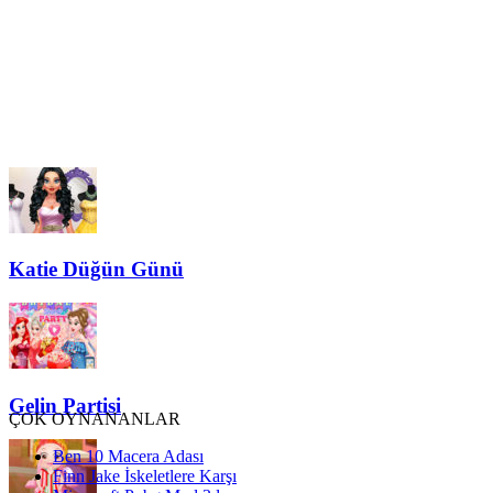
Katie Düğün Günü
Gelin Partisi
ÇOK OYNANANLAR
Ben 10 Macera Adası
Finn Jake İskeletlere Karşı