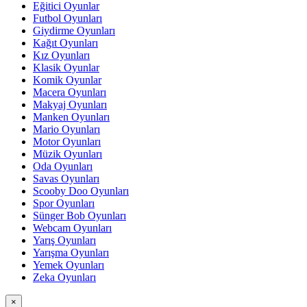
Eğitici Oyunlar
Futbol Oyunları
Giydirme Oyunları
Kağıt Oyunları
Kız Oyunları
Klasik Oyunlar
Komik Oyunlar
Macera Oyunları
Makyaj Oyunları
Manken Oyunları
Mario Oyunları
Motor Oyunları
Müzik Oyunları
Oda Oyunları
Savas Oyunları
Scooby Doo Oyunları
Spor Oyunları
Sünger Bob Oyunları
Webcam Oyunları
Yarış Oyunları
Yarışma Oyunları
Yemek Oyunları
Zeka Oyunları
×