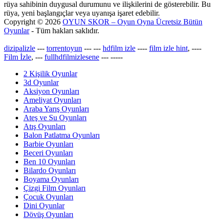
rüya sahibinin duygusal durumunu ve ilişkilerini de gösterebilir. Bu
rüya, yeni başlangıçlar veya uyanışa işaret edebilir.
Copyright © 2026
OYUN SKOR – Oyun Oyna Ücretsiz Bütün
Oyunlar
- Tüm hakları saklıdır.
dizipalizle
---
torrentoyun
---
---
hdfilm izle
----
film izle hint
, ----
Film İzle
, ---
fullhdfilmizlesene
---
-----
2 Kişilik Oyunlar
3d Oyunlar
Aksiyon Oyunları
Ameliyat Oyunları
Araba Yarış Oyunları
Ateş ve Su Oyunları
Atış Oyunları
Balon Patlatma Oyunları
Barbie Oyunları
Beceri Oyunları
Ben 10 Oyunları
Bilardo Oyunları
Boyama Oyunları
Çizgi Film Oyunları
Çocuk Oyunları
Dini Oyunlar
Dövüş Oyunları