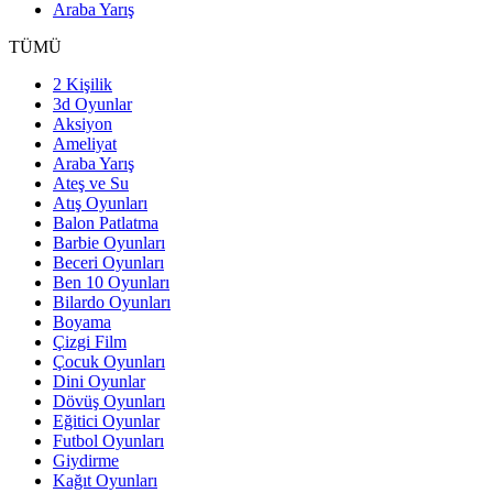
Araba Yarış
TÜMÜ
2 Kişilik
3d Oyunlar
Aksiyon
Ameliyat
Araba Yarış
Ateş ve Su
Atış Oyunları
Balon Patlatma
Barbie Oyunları
Beceri Oyunları
Ben 10 Oyunları
Bilardo Oyunları
Boyama
Çizgi Film
Çocuk Oyunları
Dini Oyunlar
Dövüş Oyunları
Eğitici Oyunlar
Futbol Oyunları
Giydirme
Kağıt Oyunları