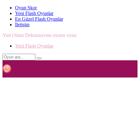
Oyun Skor
Yeni Flash Oyunlar
En Güzel Flash Oyunlar
İletişim
Yurt Odası Dekorasyonu oyunu oyna
Yeni Flash Oyunlar