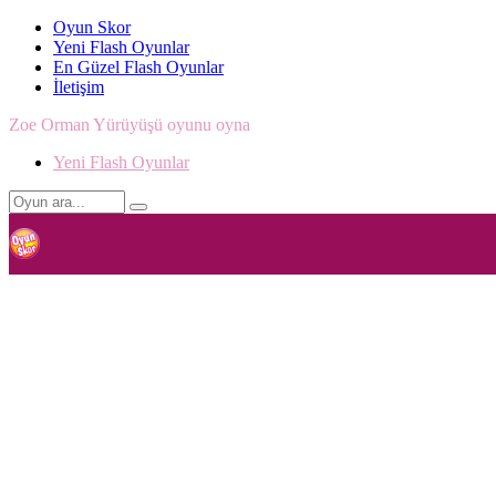
Oyun Skor
Yeni Flash Oyunlar
En Güzel Flash Oyunlar
İletişim
Zoe Orman Yürüyüşü oyunu oyna
Yeni Flash Oyunlar