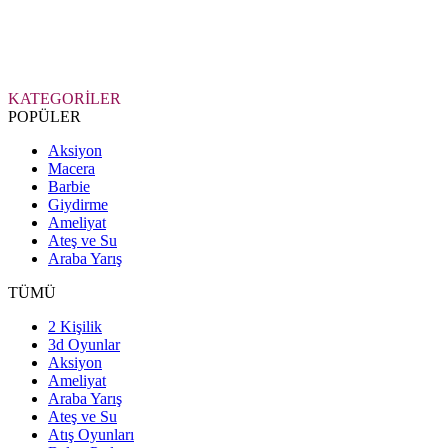
KATEGORİLER
POPÜLER
Aksiyon
Macera
Barbie
Giydirme
Ameliyat
Ateş ve Su
Araba Yarış
TÜMÜ
2 Kişilik
3d Oyunlar
Aksiyon
Ameliyat
Araba Yarış
Ateş ve Su
Atış Oyunları