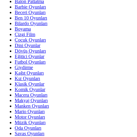
Balon Patlatma
Barbie Oyunları
Beceri Oyunları
Ben 10 Oyunları
Bilardo Oyunları
Boyama
Çizgi Film
Çocuk Oyunları
Dini Oyunlar
Dövüş Oyunları
Eğitici Oyunlar
Futbol Oyunları
Giydirme
Kağıt Oyunları
Kız Oyunları
Klasik Oyunlar
Komik Oyunlar
Macera Oyunları
Makyaj Oyunları
Manken Oyunları
Mario Oyunları
Motor Oyunları
Müzik Oyunları
Oda Oyunları
Savas Oyunları