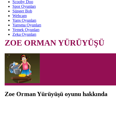
Scooby Doo
Spor Oyunları
Sünger Bob
Webcam
Yarış Oyunları
Yarışma Oyunları
Yemek Oyunları
Zeka Oyunları
ZOE ORMAN YÜRÜYÜŞÜ
Zoe Orman Yürüyüşü oyunu hakkında