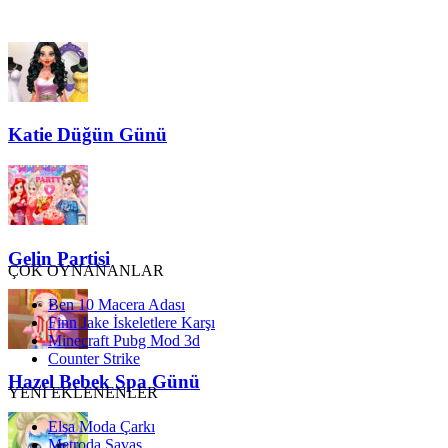
Katie Düğün Günü
Gelin Partisi
ÇOK OYNANANLAR
Ben 10 Macera Adası
Finn Jake İskeletlere Karşı
Minecraft Pubg Mod 3d
Counter Strike
Hazel Bebek Spa Günü
YENİ EKLENENLER
Elsa Moda Çarkı
Metroda Savaş