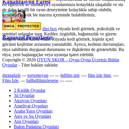
Kanalizasyon Faresi
en eğlenceli ve sürükleyici oyunlarımıza kolaylıkla ulaşabilir ve siz
de daha keyifli bir oyun deneyimine kolaylıkla sahip olabilir,
kendinizi büyük bir macera içerisinde bulabilirsiniz.
dizi box
rüyada kedi görmek​, psikolojik ve
spiritüel anlamlar taşır. Kediler, özgürlük, bağımsızlık ve gizem
Rapunzel Bronzlaştır
simgesi olarak kabul edilir. Rüyada kedi görmek, kişinin içsel
gücünü keşfetme arzusunu yansıtabilir. Ayrıca, kedinin davranışları,
rüya sahibinin duygusal durumunu ve ilişkilerini de gösterebilir. Bu
rüya, yeni başlangıçlar veya uyanışa işaret edebilir.
Copyright © 2026
OYUN SKOR – Oyun Oyna Ücretsiz Bütün
Oyunlar
- Tüm hakları saklıdır.
dizipalizle
---
torrentoyun
---
---
hdfilm izle
----
film izle hint
, ----
Film İzle
, ---
fullhdfilmizlesene
---
-----
2 Kişilik Oyunlar
3d Oyunlar
Aksiyon Oyunları
Ameliyat Oyunları
Araba Yarış Oyunları
Ateş ve Su Oyunları
Atış Oyunları
Balon Patlatma Oyunları