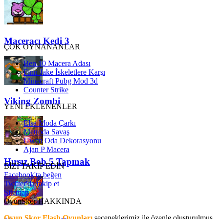
Maceracı Kedi 3
ÇOK OYNANANLAR
Ben 10 Macera Adası
Finn Jake İskeletlere Karşı
Minecraft Pubg Mod 3d
Counter Strike
Viking Zombi
YENİ EKLENENLER
Elsa Moda Çarkı
Metroda Savaş
Gwen Oda Dekorasyonu
Ajan P Macera
Hırsız Bob 5 Tapınak
BİZİ TAKİP EDİN
Facebook'ta beğen
Twitter'da takip et
Sitemap
OyunSkor HAKKINDA
Oyun Skor Flash Oyunları
seçeneklerimiz ile özenle oluşturulmuş