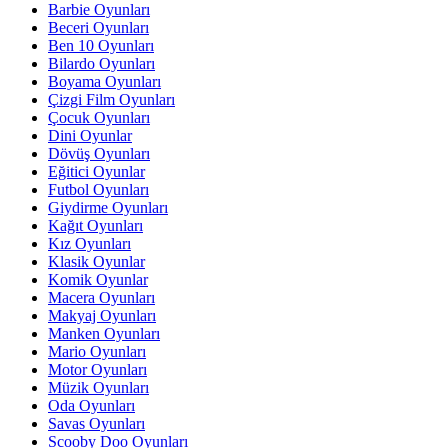
Barbie Oyunları
Beceri Oyunları
Ben 10 Oyunları
Bilardo Oyunları
Boyama Oyunları
Çizgi Film Oyunları
Çocuk Oyunları
Dini Oyunlar
Dövüş Oyunları
Eğitici Oyunlar
Futbol Oyunları
Giydirme Oyunları
Kağıt Oyunları
Kız Oyunları
Klasik Oyunlar
Komik Oyunlar
Macera Oyunları
Makyaj Oyunları
Manken Oyunları
Mario Oyunları
Motor Oyunları
Müzik Oyunları
Oda Oyunları
Savas Oyunları
Scooby Doo Oyunları