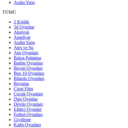
Araba Yarış
TÜMÜ
2 Kişilik
3d Oyunlar
Aksiyon
Ameliyat
Araba Yarış
Ateş ve Su
Atış Oyunları
Balon Patlatma
Barbie Oyunları
Beceri Oyunları
Ben 10 Oyunları
Bilardo Oyunları
Boyama
Çizgi Film
Çocuk Oyunları
Dini Oyunlar
Dövüş Oyunları
Eğitici Oyunlar
Futbol Oyunları
Giydirme
Kağıt Oyunları