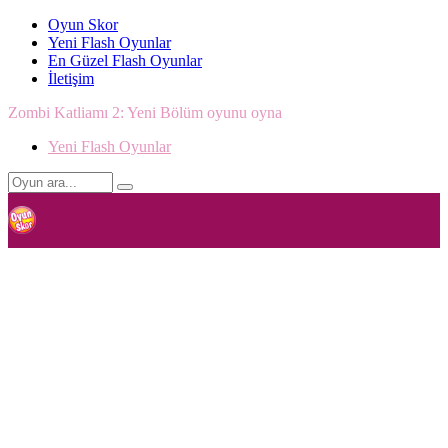
Oyun Skor
Yeni Flash Oyunlar
En Güzel Flash Oyunlar
İletişim
Zombi Katliamı 2: Yeni Bölüm oyunu oyna
Yeni Flash Oyunlar