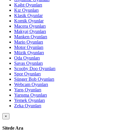
Kağıt Oyunları
Kız Oyunları
Klasik Oyunlar
Komik Oyunlar
Macera Oyunları
Makyaj Oyunları
Manken Oyunları
Mario Oyunları
Motor Oyunları
Müzik Oyunları
Oda Oyunları
Savas Oyunları
Scooby Doo Oyunları
Spor Oyunları
Sünger Bob Oyunları
Webcam Oyunları
Yarış Oyunları
Yarışma Oyunları
Yemek Oyunları
Zeka Oyunları
×
Sitede Ara