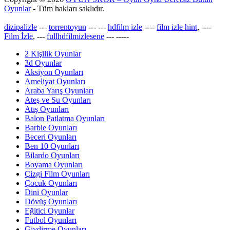
Oyunlar
- Tüm hakları saklıdır.
dizipalizle
---
torrentoyun
---
---
hdfilm izle
----
film izle hint
, ----
Film İzle
, ---
fullhdfilmizlesene
---
-----
2 Kişilik Oyunlar
3d Oyunlar
Aksiyon Oyunları
Ameliyat Oyunları
Araba Yarış Oyunları
Ateş ve Su Oyunları
Atış Oyunları
Balon Patlatma Oyunları
Barbie Oyunları
Beceri Oyunları
Ben 10 Oyunları
Bilardo Oyunları
Boyama Oyunları
Çizgi Film Oyunları
Çocuk Oyunları
Dini Oyunlar
Dövüş Oyunları
Eğitici Oyunlar
Futbol Oyunları
Giydirme Oyunları