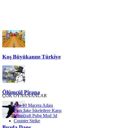
Koş Büyükanne Türkiye
Ölümcül Pirana
ÇOK OYNANANLAR
Ben 10 Macera Adası
Finn Jake İskeletlere Karşı
Minecraft Pubg Mod 3d
Counter Strike
Buzda Dans