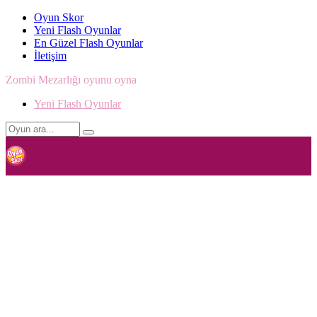
Oyun Skor
Yeni Flash Oyunlar
En Güzel Flash Oyunlar
İletişim
Zombi Mezarlığı oyunu oyna
Yeni Flash Oyunlar