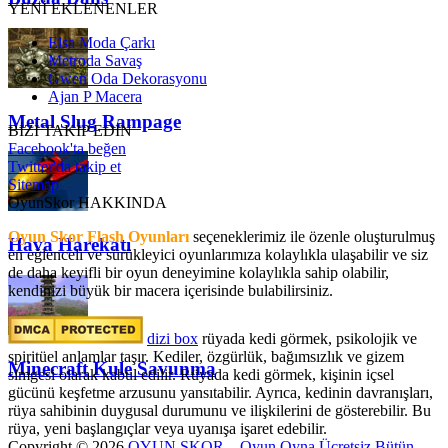
YENİ EKLENENLER
Elsa Moda Çarkı
Metroda Savaş
Gwen Oda Dekorasyonu
Ajan P Macera
Metal Slug Rampage
BİZİ TAKİP EDİN
Facebook'ta beğen
Twitter'da takip et
Sitemap
OyunSkor HAKKINDA
Oyun Skor Flash Oyunları
seçeneklerimiz ile özenle oluşturulmuş
Hava Harekatı
en eğlenceli ve sürükleyici oyunlarımıza kolaylıkla ulaşabilir ve siz
de daha keyifli bir oyun deneyimine kolaylıkla sahip olabilir,
kendinizi büyük bir macera içerisinde bulabilirsiniz.
dizi box
rüyada kedi görmek​, psikolojik ve
spiritüel anlamlar taşır. Kediler, özgürlük, bağımsızlık ve gizem
Minecraft Kule Savunma
simgesi olarak kabul edilir. Rüyada kedi görmek, kişinin içsel
gücünü keşfetme arzusunu yansıtabilir. Ayrıca, kedinin davranışları,
rüya sahibinin duygusal durumunu ve ilişkilerini de gösterebilir. Bu
rüya, yeni başlangıçlar veya uyanışa işaret edebilir.
Copyright © 2026
OYUN SKOR – Oyun Oyna Ücretsiz Bütün