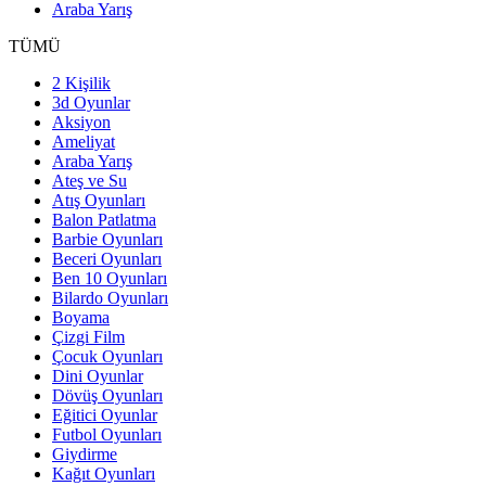
Araba Yarış
TÜMÜ
2 Kişilik
3d Oyunlar
Aksiyon
Ameliyat
Araba Yarış
Ateş ve Su
Atış Oyunları
Balon Patlatma
Barbie Oyunları
Beceri Oyunları
Ben 10 Oyunları
Bilardo Oyunları
Boyama
Çizgi Film
Çocuk Oyunları
Dini Oyunlar
Dövüş Oyunları
Eğitici Oyunlar
Futbol Oyunları
Giydirme
Kağıt Oyunları