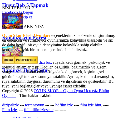
Hırsız Bob 5 Tapınak
BİZİ TAKİP EDİN
Facebook'ta beğen
Twitter'da takip et
Sitemap
OyunSkor HAKKINDA
Oyun Skor Flash Oyunları
seçeneklerimiz ile özenle oluşturulmuş
Kanalizasyon Faresi
en eğlenceli ve sürükleyici oyunlarımıza kolaylıkla ulaşabilir ve siz
de daha keyifli bir oyun deneyimine kolaylıkla sahip olabilir,
kendinizi büyük bir macera içerisinde bulabilirsiniz.
dizi box
rüyada kedi görmek​, psikolojik ve
spiritüel anlamlar taşır. Kediler, özgürlük, bağımsızlık ve gizem
Rapunzel Bronzlaştır
simgesi olarak kabul edilir. Rüyada kedi görmek, kişinin içsel
gücünü keşfetme arzusunu yansıtabilir. Ayrıca, kedinin davranışları,
rüya sahibinin duygusal durumunu ve ilişkilerini de gösterebilir. Bu
rüya, yeni başlangıçlar veya uyanışa işaret edebilir.
Copyright © 2026
OYUN SKOR – Oyun Oyna Ücretsiz Bütün
Oyunlar
- Tüm hakları saklıdır.
dizipalizle
---
torrentoyun
---
---
hdfilm izle
----
film izle hint
, ----
Film İzle
, ---
fullhdfilmizlesene
---
-----