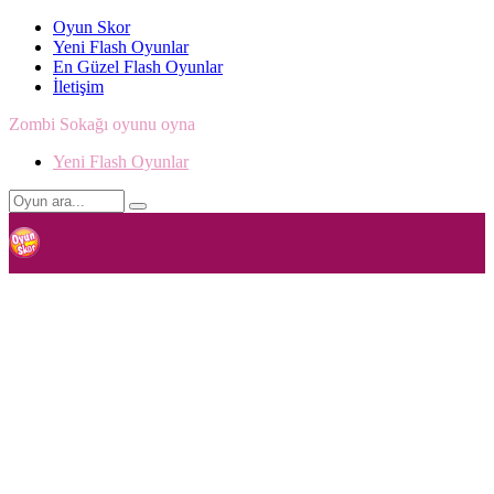
Oyun Skor
Yeni Flash Oyunlar
En Güzel Flash Oyunlar
İletişim
Zombi Sokağı oyunu oyna
Yeni Flash Oyunlar