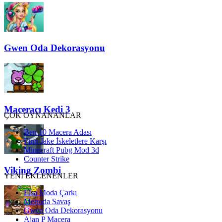
Gwen Oda Dekorasyonu
Maceracı Kedi 3
ÇOK OYNANANLAR
Ben 10 Macera Adası
Finn Jake İskeletlere Karşı
Minecraft Pubg Mod 3d
Counter Strike
Viking Zombi
YENİ EKLENENLER
Elsa Moda Çarkı
Metroda Savaş
Gwen Oda Dekorasyonu
Ajan P Macera