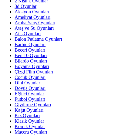
2 Kişilik Oyunlar
3d Oyunlar
Aksiyon Oyunları
Ameliyat Oyunları
Araba Yarış Oyunları
Ateş ve Su Oyunları
Atış Oyunları
Balon Patlatma Oyunları
Barbie Oyunları
Beceri Oyunları
Ben 10 Oyunları
Bilardo Oyunları
Boyama Oyunları
Çizgi Film Oyunları
Çocuk Oyunları
Dini Oyunlar
Dövüş Oyunları
Eğitici Oyunlar
Futbol Oyunları
Giydirme Oyunları
Kağıt Oyunları
Kız Oyunları
Klasik Oyunlar
Komik Oyunlar
Macera Oyunları