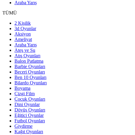
Araba Yarış
TÜMÜ
2 Kişilik
3d Oyunlar
Aksiyon
Ameliyat
Araba Yarış
Ateş ve Su
Atış Oyunları
Balon Patlatma
Barbie Oyunları
Beceri Oyunları
Ben 10 Oyunları
Bilardo Oyunları
Boyama
Çizgi Film
Çocuk Oyunları
Dini Oyunlar
Dövüş Oyunları
Eğitici Oyunlar
Futbol Oyunları
Giydirme
Kağıt Oyunları