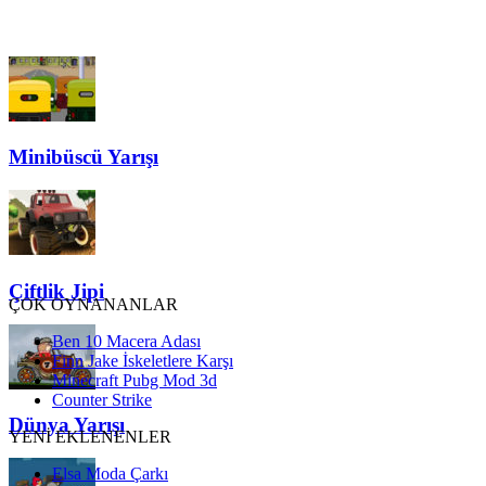
Minibüscü Yarışı
Çiftlik Jipi
ÇOK OYNANANLAR
Ben 10 Macera Adası
Finn Jake İskeletlere Karşı
Minecraft Pubg Mod 3d
Counter Strike
Dünya Yarışı
YENİ EKLENENLER
Elsa Moda Çarkı