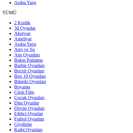
Araba Yarış
TÜMÜ
2 Kişilik
3d Oyunlar
Aksiyon
Ameliyat
Araba Yarış
Ateş ve Su
Atış Oyunları
Balon Patlatma
Barbie Oyunları
Beceri Oyunları
Ben 10 Oyunları
Bilardo Oyunları
Boyama
Çizgi Film
Çocuk Oyunları
Dini Oyunlar
Dövüş Oyunları
Eğitici Oyunlar
Futbol Oyunları
Giydirme
Kağıt Oyunları