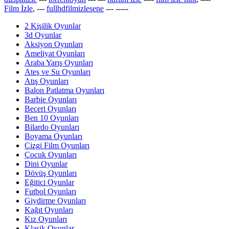
Film İzle
, ---
fullhdfilmizlesene
---
-----
2 Kişilik Oyunlar
3d Oyunlar
Aksiyon Oyunları
Ameliyat Oyunları
Araba Yarış Oyunları
Ateş ve Su Oyunları
Atış Oyunları
Balon Patlatma Oyunları
Barbie Oyunları
Beceri Oyunları
Ben 10 Oyunları
Bilardo Oyunları
Boyama Oyunları
Çizgi Film Oyunları
Çocuk Oyunları
Dini Oyunlar
Dövüş Oyunları
Eğitici Oyunlar
Futbol Oyunları
Giydirme Oyunları
Kağıt Oyunları
Kız Oyunları
Klasik Oyunlar