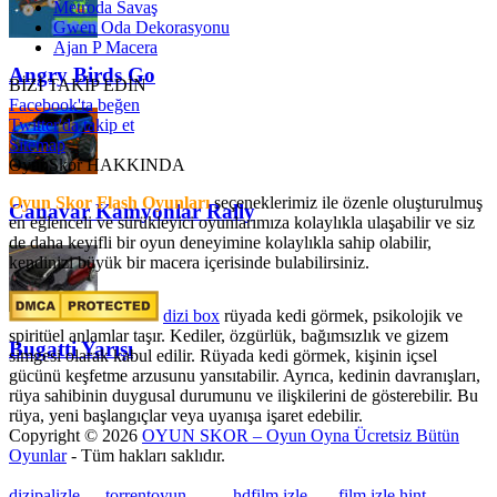
Metroda Savaş
Gwen Oda Dekorasyonu
Ajan P Macera
Angry Birds Go
BİZİ TAKİP EDİN
Facebook'ta beğen
Twitter'da takip et
Sitemap
OyunSkor HAKKINDA
Oyun Skor Flash Oyunları
seçeneklerimiz ile özenle oluşturulmuş
Canavar Kamyonlar Rally
en eğlenceli ve sürükleyici oyunlarımıza kolaylıkla ulaşabilir ve siz
de daha keyifli bir oyun deneyimine kolaylıkla sahip olabilir,
kendinizi büyük bir macera içerisinde bulabilirsiniz.
dizi box
rüyada kedi görmek​, psikolojik ve
spiritüel anlamlar taşır. Kediler, özgürlük, bağımsızlık ve gizem
Bugatti Yarışı
simgesi olarak kabul edilir. Rüyada kedi görmek, kişinin içsel
gücünü keşfetme arzusunu yansıtabilir. Ayrıca, kedinin davranışları,
rüya sahibinin duygusal durumunu ve ilişkilerini de gösterebilir. Bu
rüya, yeni başlangıçlar veya uyanışa işaret edebilir.
Copyright © 2026
OYUN SKOR – Oyun Oyna Ücretsiz Bütün
Oyunlar
- Tüm hakları saklıdır.
dizipalizle
---
torrentoyun
---
---
hdfilm izle
----
film izle hint
, ----