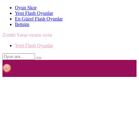
Oyun Skor
Yeni Flash Oyunlar
En Güzel Flash Oyunlar
İletişim
Zombi Yarışı oyunu oyna
Yeni Flash Oyunlar