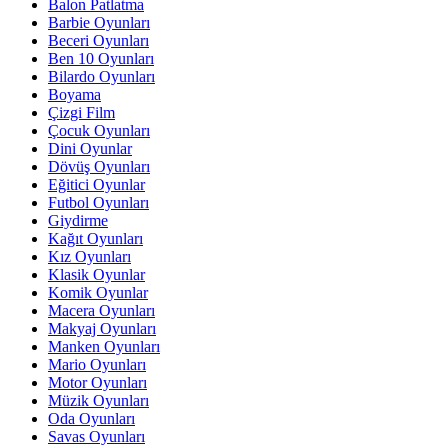
Balon Patlatma
Barbie Oyunları
Beceri Oyunları
Ben 10 Oyunları
Bilardo Oyunları
Boyama
Çizgi Film
Çocuk Oyunları
Dini Oyunlar
Dövüş Oyunları
Eğitici Oyunlar
Futbol Oyunları
Giydirme
Kağıt Oyunları
Kız Oyunları
Klasik Oyunlar
Komik Oyunlar
Macera Oyunları
Makyaj Oyunları
Manken Oyunları
Mario Oyunları
Motor Oyunları
Müzik Oyunları
Oda Oyunları
Savas Oyunları