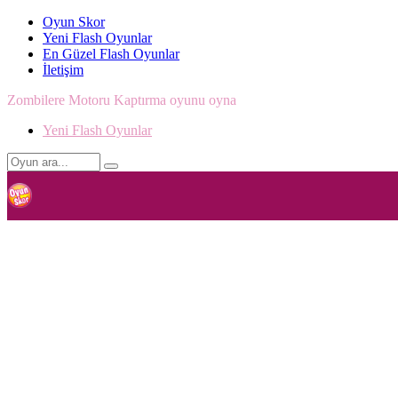
Oyun Skor
Yeni Flash Oyunlar
En Güzel Flash Oyunlar
İletişim
Zombilere Motoru Kaptırma oyunu oyna
Yeni Flash Oyunlar