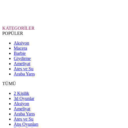
KATEGORİLER
POPÜLER
Aksiyon
Macera
Barbie
Giydirme
Ameliyat
Ateş ve Su
Araba Yarış
TÜMÜ
2 Kişilik
3d Oyunlar
Aksiyon
Ameliyat
Araba Yarış
Ateş ve Su
Atış Oyunları