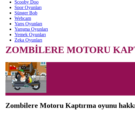
Scooby Doo
Spor Oyunları
Sünger Bob
Webcam
Yarış Oyunları
Yarışma Oyunları
Yemek Oyunları
Zeka Oyunları
ZOMBİLERE MOTORU KAP
Zombilere Motoru Kaptırma oyunu hakk