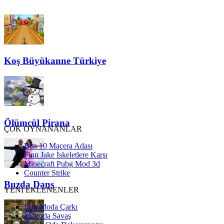
Koş Büyükanne Türkiye
Ölümcül Pirana
ÇOK OYNANANLAR
Ben 10 Macera Adası
Finn Jake İskeletlere Karşı
Minecraft Pubg Mod 3d
Counter Strike
Buzda Dans
YENİ EKLENENLER
Elsa Moda Çarkı
Metroda Savaş