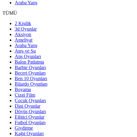
Araba Yarış
TÜMÜ
2 Kişilik
3d Oyunlar
Aksiyon
Ameliyat
Araba Yarış
Ateş ve Su
Atış Oyunları
Balon Patlatma
Barbie Oyunları
Beceri Oyunları
Ben 10 Oyunları
Bilardo Oyunları
Boyama
Çizgi Film
Çocuk Oyunları
Dini Oyunlar
Dövüş Oyunları
Eğitici Oyunlar
Futbol Oyunları
Giydirme
Kağıt Oyunları