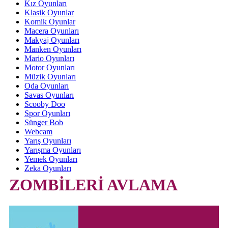
Kız Oyunları
Klasik Oyunlar
Komik Oyunlar
Macera Oyunları
Makyaj Oyunları
Manken Oyunları
Mario Oyunları
Motor Oyunları
Müzik Oyunları
Oda Oyunları
Savas Oyunları
Scooby Doo
Spor Oyunları
Sünger Bob
Webcam
Yarış Oyunları
Yarışma Oyunları
Yemek Oyunları
Zeka Oyunları
ZOMBİLERİ AVLAMA