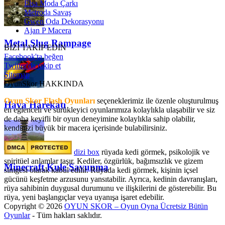
Elsa Moda Çarkı
Metroda Savaş
Gwen Oda Dekorasyonu
Ajan P Macera
Metal Slug Rampage
BİZİ TAKİP EDİN
Facebook'ta beğen
Twitter'da takip et
Sitemap
OyunSkor HAKKINDA
Oyun Skor Flash Oyunları
seçeneklerimiz ile özenle oluşturulmuş
Hava Harekatı
en eğlenceli ve sürükleyici oyunlarımıza kolaylıkla ulaşabilir ve siz
de daha keyifli bir oyun deneyimine kolaylıkla sahip olabilir,
kendinizi büyük bir macera içerisinde bulabilirsiniz.
dizi box
rüyada kedi görmek​, psikolojik ve
spiritüel anlamlar taşır. Kediler, özgürlük, bağımsızlık ve gizem
Minecraft Kule Savunma
simgesi olarak kabul edilir. Rüyada kedi görmek, kişinin içsel
gücünü keşfetme arzusunu yansıtabilir. Ayrıca, kedinin davranışları,
rüya sahibinin duygusal durumunu ve ilişkilerini de gösterebilir. Bu
rüya, yeni başlangıçlar veya uyanışa işaret edebilir.
Copyright © 2026
OYUN SKOR – Oyun Oyna Ücretsiz Bütün
Oyunlar
- Tüm hakları saklıdır.