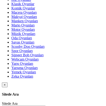
Klasik Oyunlar
Komik Oyunlar
Macera Oyunları
Makyaj Oyunları
Manken Oyunları
Mario Oyunları
Motor Oyunları
Müzik Oyunları
Oda Oyunları
Savas Oyunları
Scooby Doo Oyunları
Spor Oyunları
Sünger Bob Oyunları
Webcam Oyunları
Yarış Oyunları
Yarışma Oyunları
Yemek Oyunları
Zeka Oyunları
×
Sitede Ara
Sitede Ara