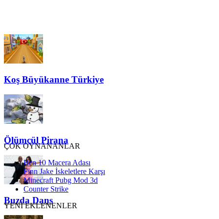
Koş Büyükanne Türkiye
Ölümcül Pirana
ÇOK OYNANANLAR
Ben 10 Macera Adası
Finn Jake İskeletlere Karşı
Minecraft Pubg Mod 3d
Counter Strike
Buzda Dans
YENİ EKLENENLER