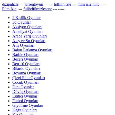
dizipalizle
---
torrentoyun
---
---
hdfilm izle
----
film izle hint
, ----
Film İzle
, ---
fullhdfilmizlesene
---
-----
2 Kişilik Oyunlar
3d Oyunlar
Aksiyon Oyunları
Ameliyat Oyunları
Araba Yarış Oyunları
Ateş ve Su Oyunları
Atış Oyunları
Balon Patlatma Oyunları
Barbie Oyunları
Beceri Oyunları
Ben 10 Oyunları
Bilardo Oyunları
Boyama Oyunları
Çizgi Film Oyunları
Çocuk Oyunları
Dini Oyunlar
Dövüş Oyunları
Eğitici Oyunlar
Futbol Oyunları
Giydirme Oyunları
Kağıt Oyunları
Kız Oyunları