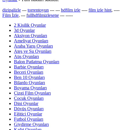
dizipalizle
---
torrentoyun
---
---
hdfilm izle
----
film izle hint
, ----
Film İzle
, ---
fullhdfilmizlesene
---
-----
2 Kişilik Oyunlar
3d Oyunlar
Aksiyon Oyunları
Ameliyat Oyunları
Araba Yarış Oyunları
Ateş ve Su Oyunları
Atış Oyunları
Balon Patlatma Oyunları
Barbie Oyunları
Beceri Oyunları
Ben 10 Oyunları
Bilardo Oyunları
Boyama Oyunları
Çizgi Film Oyunları
Çocuk Oyunları
Dini Oyunlar
Dövüş Oyunları
Eğitici Oyunlar
Futbol Oyunları
Giydirme Oyunları
Kağıt Oyunları