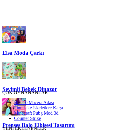
Elsa Moda Çarkı
Sevimli Bebek Dinazor
ÇOK OYNANANLAR
Ben 10 Macera Adası
Finn Jake İskeletlere Karşı
Minecraft Pubg Mod 3d
Counter Strike
Prenses Balo Elbisesi Tasarımı
YENİ EKLENENLER