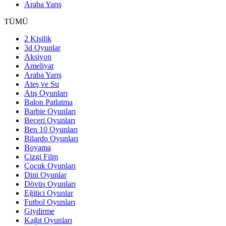
Araba Yarış
TÜMÜ
2 Kişilik
3d Oyunlar
Aksiyon
Ameliyat
Araba Yarış
Ateş ve Su
Atış Oyunları
Balon Patlatma
Barbie Oyunları
Beceri Oyunları
Ben 10 Oyunları
Bilardo Oyunları
Boyama
Çizgi Film
Çocuk Oyunları
Dini Oyunlar
Dövüş Oyunları
Eğitici Oyunlar
Futbol Oyunları
Giydirme
Kağıt Oyunları