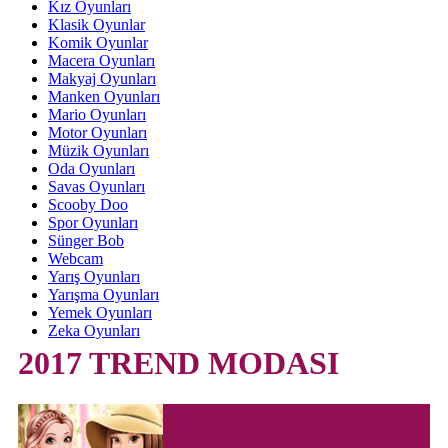
Kız Oyunları
Klasik Oyunlar
Komik Oyunlar
Macera Oyunları
Makyaj Oyunları
Manken Oyunları
Mario Oyunları
Motor Oyunları
Müzik Oyunları
Oda Oyunları
Savas Oyunları
Scooby Doo
Spor Oyunları
Sünger Bob
Webcam
Yarış Oyunları
Yarışma Oyunları
Yemek Oyunları
Zeka Oyunları
2017 TREND MODASI