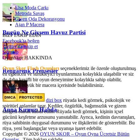
Elsa Moda Çarkı
Metroda Savaş
Gwen Oda Dekorasyonu
Ajan P Macera
Bugün Ne Giysem Havuz Partisi
BİZİ TAKİP EDİN
Facebook'ta beğen
Twitter'da takip et
Sitemap
OyunSkor HAKKINDA
Oyun Skor Flash Oyunları
seçeneklerimiz ile özenle oluşturulmuş
Rengarenk Prensesler
en eğlenceli ve sürükleyici oyunlarımıza kolaylıkla ulaşabilir ve siz
de daha keyifli bir oyun deneyimine kolaylıkla sahip olabilir,
kendinizi büyük bir macera içerisinde bulabilirsiniz.
dizi box
rüyada kedi görmek​, psikolojik ve
spiritüel anlamlar taşır. Kediler, özgürlük, bağımsızlık ve gizem
Anna Kırmızı Halıda
simgesi olarak kabul edilir. Rüyada kedi görmek, kişinin içsel
gücünü keşfetme arzusunu yansıtabilir. Ayrıca, kedinin davranışları,
rüya sahibinin duygusal durumunu ve ilişkilerini de gösterebilir. Bu
rüya, yeni başlangıçlar veya uyanışa işaret edebilir.
Copyright © 2026
OYUN SKOR – Oyun Oyna Ücretsiz Bütün
Oyunlar
- Tüm hakları saklıdır.