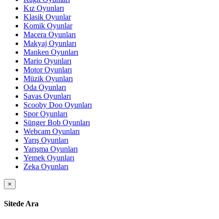
Kız Oyunları
Klasik Oyunlar
Komik Oyunlar
Macera Oyunları
Makyaj Oyunları
Manken Oyunları
Mario Oyunları
Motor Oyunları
Müzik Oyunları
Oda Oyunları
Savas Oyunları
Scooby Doo Oyunları
Spor Oyunları
Sünger Bob Oyunları
Webcam Oyunları
Yarış Oyunları
Yarışma Oyunları
Yemek Oyunları
Zeka Oyunları
×
Sitede Ara