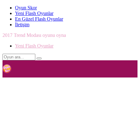
Oyun Skor
Yeni Flash Oyunlar
En Güzel Flash Oyunlar
İletişim
2017 Trend Modası oyunu oyna
Yeni Flash Oyunlar