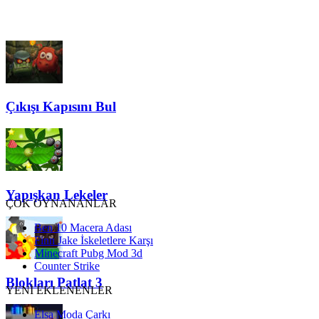
Çıkışı Kapısını Bul
Yapışkan Lekeler
ÇOK OYNANANLAR
Ben 10 Macera Adası
Finn Jake İskeletlere Karşı
Minecraft Pubg Mod 3d
Counter Strike
Blokları Patlat 3
YENİ EKLENENLER
Elsa Moda Çarkı