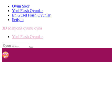
Oyun Skor
Yeni Flash Oyunlar
En Güzel Flash Oyunlar
İletişim
3D Mahjong oyunu oyna
Yeni Flash Oyunlar