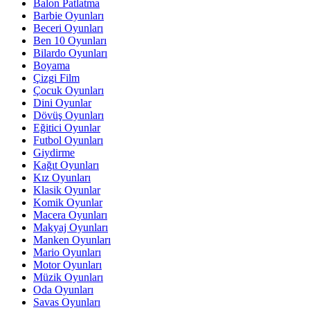
Balon Patlatma
Barbie Oyunları
Beceri Oyunları
Ben 10 Oyunları
Bilardo Oyunları
Boyama
Çizgi Film
Çocuk Oyunları
Dini Oyunlar
Dövüş Oyunları
Eğitici Oyunlar
Futbol Oyunları
Giydirme
Kağıt Oyunları
Kız Oyunları
Klasik Oyunlar
Komik Oyunlar
Macera Oyunları
Makyaj Oyunları
Manken Oyunları
Mario Oyunları
Motor Oyunları
Müzik Oyunları
Oda Oyunları
Savas Oyunları