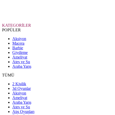
KATEGORİLER
POPÜLER
Aksiyon
Macera
Barbie
Giydirme
Ameliyat
Ateş ve Su
Araba Yarış
TÜMÜ
2 Kişilik
3d Oyunlar
Aksiyon
Ameliyat
Araba Yarış
Ateş ve Su
Atış Oyunları