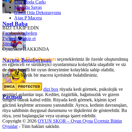
Elsa Moda Çarkı
Metroda Savaş
Gwen Oda Dekorasyonu
Ajan P Macera
Noel Baba
BİZİ TAKİP EDİN
Facebook'ta beğen
Twitter'da takip et
Sitemap
OyunSkor HAKKINDA
Oyun Skor Flash Oyunları
seçeneklerimiz ile özenle oluşturulmuş
Naruto Bomberman
en eğlenceli ve sürükleyici oyunlarımıza kolaylıkla ulaşabilir ve siz
de daha keyifli bir oyun deneyimine kolaylıkla sahip olabilir,
kendinizi büyük bir macera içerisinde bulabilirsiniz.
dizi box
rüyada kedi görmek​, psikolojik ve
spiritüel anlamlar taşır. Kediler, özgürlük, bağımsızlık ve gizem
Pacman
simgesi olarak kabul edilir. Rüyada kedi görmek, kişinin içsel
gücünü keşfetme arzusunu yansıtabilir. Ayrıca, kedinin davranışları,
rüya sahibinin duygusal durumunu ve ilişkilerini de gösterebilir. Bu
rüya, yeni başlangıçlar veya uyanışa işaret edebilir.
Copyright © 2026
OYUN SKOR – Oyun Oyna Ücretsiz Bütün
Oyunlar
- Tüm hakları saklıdır.