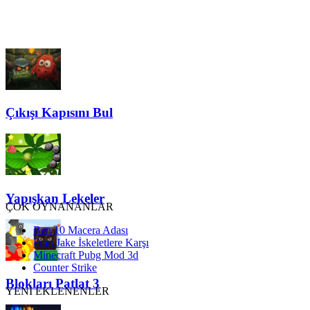
Çıkışı Kapısını Bul
Yapışkan Lekeler
ÇOK OYNANANLAR
Ben 10 Macera Adası
Finn Jake İskeletlere Karşı
Minecraft Pubg Mod 3d
Counter Strike
Blokları Patlat 3
YENİ EKLENENLER