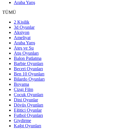
Araba Yarış
TÜMÜ
2 Kişilik
3d Oyunlar
Aksiyon
Ameliyat
Araba Yarış
Ateş ve Su
Atış Oyunları
Balon Patlatma
Barbie Oyunları
Beceri Oyunları
Ben 10 Oyunları
Bilardo Oyunları
Boyama
Çizgi Film
Çocuk Oyunları
Dini Oyunlar
Dövüş Oyunları
Eğitici Oyunlar
Futbol Oyunları
Giydirme
Kağıt Oyunları