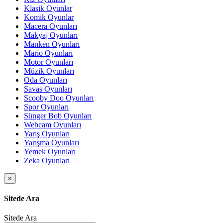
Klasik Oyunlar
Komik Oyunlar
Macera Oyunları
Makyaj Oyunları
Manken Oyunları
Mario Oyunları
Motor Oyunları
Müzik Oyunları
Oda Oyunları
Savas Oyunları
Scooby Doo Oyunları
Spor Oyunları
Sünger Bob Oyunları
Webcam Oyunları
Yarış Oyunları
Yarışma Oyunları
Yemek Oyunları
Zeka Oyunları
×
Sitede Ara
Sitede Ara