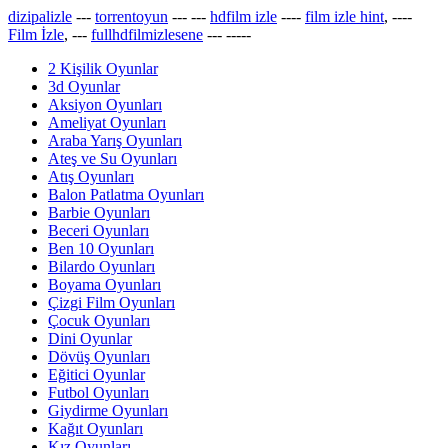
dizipalizle
---
torrentoyun
---
---
hdfilm izle
----
film izle hint
, ----
Film İzle
, ---
fullhdfilmizlesene
---
-----
2 Kişilik Oyunlar
3d Oyunlar
Aksiyon Oyunları
Ameliyat Oyunları
Araba Yarış Oyunları
Ateş ve Su Oyunları
Atış Oyunları
Balon Patlatma Oyunları
Barbie Oyunları
Beceri Oyunları
Ben 10 Oyunları
Bilardo Oyunları
Boyama Oyunları
Çizgi Film Oyunları
Çocuk Oyunları
Dini Oyunlar
Dövüş Oyunları
Eğitici Oyunlar
Futbol Oyunları
Giydirme Oyunları
Kağıt Oyunları
Kız Oyunları