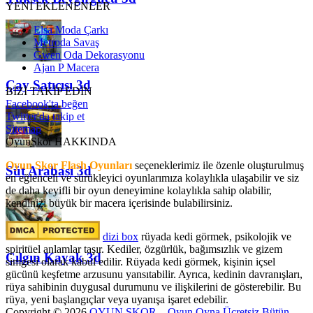
YENİ EKLENENLER
Elsa Moda Çarkı
Metroda Savaş
Gwen Oda Dekorasyonu
Ajan P Macera
Çay Satıcısı 3d
BİZİ TAKİP EDİN
Facebook'ta beğen
Twitter'da takip et
Sitemap
OyunSkor HAKKINDA
Oyun Skor Flash Oyunları
seçeneklerimiz ile özenle oluşturulmuş
Süt Arabası 3d
en eğlenceli ve sürükleyici oyunlarımıza kolaylıkla ulaşabilir ve siz
de daha keyifli bir oyun deneyimine kolaylıkla sahip olabilir,
kendinizi büyük bir macera içerisinde bulabilirsiniz.
dizi box
rüyada kedi görmek​, psikolojik ve
spiritüel anlamlar taşır. Kediler, özgürlük, bağımsızlık ve gizem
Çılgın Kayak 3d
simgesi olarak kabul edilir. Rüyada kedi görmek, kişinin içsel
gücünü keşfetme arzusunu yansıtabilir. Ayrıca, kedinin davranışları,
rüya sahibinin duygusal durumunu ve ilişkilerini de gösterebilir. Bu
rüya, yeni başlangıçlar veya uyanışa işaret edebilir.
Copyright © 2026
OYUN SKOR – Oyun Oyna Ücretsiz Bütün