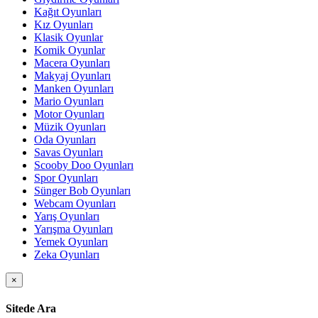
Kağıt Oyunları
Kız Oyunları
Klasik Oyunlar
Komik Oyunlar
Macera Oyunları
Makyaj Oyunları
Manken Oyunları
Mario Oyunları
Motor Oyunları
Müzik Oyunları
Oda Oyunları
Savas Oyunları
Scooby Doo Oyunları
Spor Oyunları
Sünger Bob Oyunları
Webcam Oyunları
Yarış Oyunları
Yarışma Oyunları
Yemek Oyunları
Zeka Oyunları
×
Sitede Ara