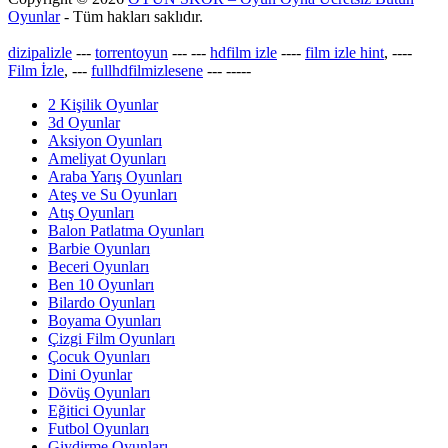
Oyunlar
- Tüm hakları saklıdır.
dizipalizle
---
torrentoyun
---
---
hdfilm izle
----
film izle hint
, ----
Film İzle
, ---
fullhdfilmizlesene
---
-----
2 Kişilik Oyunlar
3d Oyunlar
Aksiyon Oyunları
Ameliyat Oyunları
Araba Yarış Oyunları
Ateş ve Su Oyunları
Atış Oyunları
Balon Patlatma Oyunları
Barbie Oyunları
Beceri Oyunları
Ben 10 Oyunları
Bilardo Oyunları
Boyama Oyunları
Çizgi Film Oyunları
Çocuk Oyunları
Dini Oyunlar
Dövüş Oyunları
Eğitici Oyunlar
Futbol Oyunları
Giydirme Oyunları