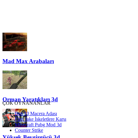
Mad Max Arabaları
Orman Yaratıkları 3d
ÇOK OYNANANLAR
Ben 10 Macera Adası
Finn Jake İskeletlere Karşı
Minecraft Pubg Mod 3d
Counter Strike
Yüksek Beygirgücü 3d