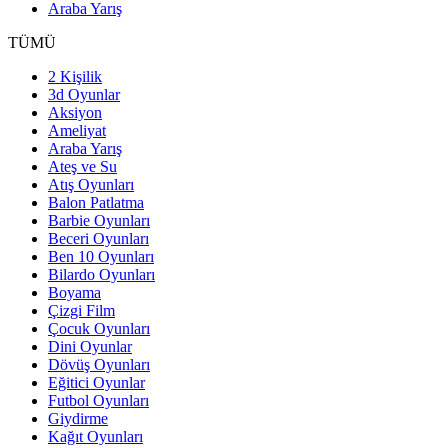
Araba Yarış
TÜMÜ
2 Kişilik
3d Oyunlar
Aksiyon
Ameliyat
Araba Yarış
Ateş ve Su
Atış Oyunları
Balon Patlatma
Barbie Oyunları
Beceri Oyunları
Ben 10 Oyunları
Bilardo Oyunları
Boyama
Çizgi Film
Çocuk Oyunları
Dini Oyunlar
Dövüş Oyunları
Eğitici Oyunlar
Futbol Oyunları
Giydirme
Kağıt Oyunları