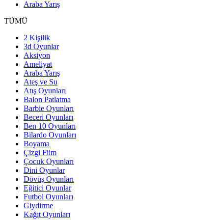
Araba Yarış
TÜMÜ
2 Kişilik
3d Oyunlar
Aksiyon
Ameliyat
Araba Yarış
Ateş ve Su
Atış Oyunları
Balon Patlatma
Barbie Oyunları
Beceri Oyunları
Ben 10 Oyunları
Bilardo Oyunları
Boyama
Çizgi Film
Çocuk Oyunları
Dini Oyunlar
Dövüş Oyunları
Eğitici Oyunlar
Futbol Oyunları
Giydirme
Kağıt Oyunları