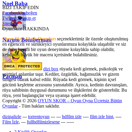
Noel Baba
BİZİ TAKİP EDİN
Facebook'ta beğen
Twitter'da takip et
Sitemap
OyunSkor HAKKINDA
Oyun Skor Flash Oyunları
seçeneklerimiz ile özenle oluşturulmuş
Naruto Bomberman
en eğlenceli ve sürükleyici oyunlarımıza kolaylıkla ulaşabilir ve siz
de daha keyifli bir oyun deneyimine kolaylıkla sahip olabilir,
kendinizi büyük bir macera içerisinde bulabilirsiniz.
dizi box
rüyada kedi görmek​, psikolojik ve
spiritüel anlamlar taşır. Kediler, özgürlük, bağımsızlık ve gizem
Pacman
simgesi olarak kabul edilir. Rüyada kedi görmek, kişinin içsel
gücünü keşfetme arzusunu yansıtabilir. Ayrıca, kedinin davranışları,
rüya sahibinin duygusal durumunu ve ilişkilerini de gösterebilir. Bu
rüya, yeni başlangıçlar veya uyanışa işaret edebilir.
Copyright © 2026
OYUN SKOR – Oyun Oyna Ücretsiz Bütün
Oyunlar
- Tüm hakları saklıdır.
dizipalizle
---
torrentoyun
---
---
hdfilm izle
----
film izle hint
, ----
Film İzle
, ---
fullhdfilmizlesene
---
-----
2 Kişilik Oyunlar