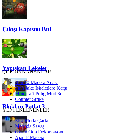
Çıkışı Kapısını Bul
Yapışkan Lekeler
ÇOK OYNANANLAR
Ben 10 Macera Adası
Finn Jake İskeletlere Karşı
Minecraft Pubg Mod 3d
Counter Strike
Blokları Patlat 3
YENİ EKLENENLER
Elsa Moda Çarkı
Metroda Savaş
Gwen Oda Dekorasyonu
Ajan P Macera