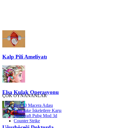
Kalp Pili Ameliyatı
Elsa Kulak Operasyonu
ÇOK OYNANANLAR
Ben 10 Macera Adası
Finn Jake İskeletlere Karşı
Minecraft Pubg Mod 3d
Counter Strike
Uğurböceği Doktorda