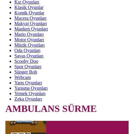
Kız Oyunları
Klasik Oyunlar
Komik Oyunlar
Macera Oyunları
Makyaj Oyunları
Manken Oyunları
Mario Oyunları
Motor Oyunları
Müzik Oyunları
Oda Oyunları
Savas Oyunları
Scooby Doo
Spor Oyunları
Sünger Bob
Webcam
Yarış Oyunları
Yarışma Oyunları
Yemek Oyunları
Zeka Oyunları
AMBULANS SÜRME