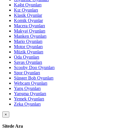
Kağıt Oyunları
Kız Oyunları
Klasik Oyunlar
Komik Oyunlar
Macera Oyunları
Makyaj Oyunları
Manken Oyunları
Mario Oyunları
Motor Oyunları
Müzik Oyunları
Oda Oyunları
Savas Oyunları
Scooby Doo Oyunları
Spor Oyunları
Sünger Bob Oyunları
Webcam Oyunları
Yarış Oyunları
Yarışma Oyunları
Yemek Oyunları
Zeka Oyunları
×
Sitede Ara