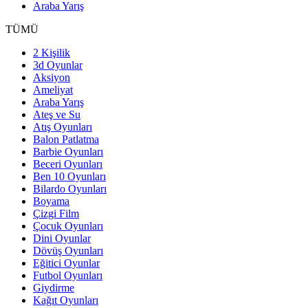
Araba Yarış
TÜMÜ
2 Kişilik
3d Oyunlar
Aksiyon
Ameliyat
Araba Yarış
Ateş ve Su
Atış Oyunları
Balon Patlatma
Barbie Oyunları
Beceri Oyunları
Ben 10 Oyunları
Bilardo Oyunları
Boyama
Çizgi Film
Çocuk Oyunları
Dini Oyunlar
Dövüş Oyunları
Eğitici Oyunlar
Futbol Oyunları
Giydirme
Kağıt Oyunları