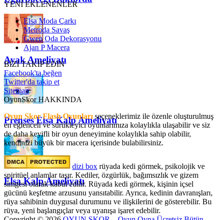
YENİ EKLENENLER
Elsa Moda Çarkı
Metroda Savaş
Gwen Oda Dekorasyonu
Ajan P Macera
Ayak Ameliyatı
BİZİ TAKİP EDİN
Facebook'ta beğen
Twitter'da takip et
Sitemap
OyunSkor HAKKINDA
Oyun Skor Flash Oyunları
seçeneklerimiz ile özenle oluşturulmuş
Prenses Elsa Kalp Ameliyatı
en eğlenceli ve sürükleyici oyunlarımıza kolaylıkla ulaşabilir ve siz
de daha keyifli bir oyun deneyimine kolaylıkla sahip olabilir,
kendinizi büyük bir macera içerisinde bulabilirsiniz.
dizi box
rüyada kedi görmek​, psikolojik ve
spiritüel anlamlar taşır. Kediler, özgürlük, bağımsızlık ve gizem
Elsa Kalp Ameliyatı
simgesi olarak kabul edilir. Rüyada kedi görmek, kişinin içsel
gücünü keşfetme arzusunu yansıtabilir. Ayrıca, kedinin davranışları,
rüya sahibinin duygusal durumunu ve ilişkilerini de gösterebilir. Bu
rüya, yeni başlangıçlar veya uyanışa işaret edebilir.
Copyright © 2026
OYUN SKOR – Oyun Oyna Ücretsiz Bütün