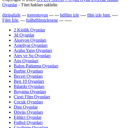
Oyunlar
- Tüm hakları saklıdır.
dizipalizle
---
torrentoyun
---
---
hdfilm izle
----
film izle hint
, ----
Film İzle
, ---
fullhdfilmizlesene
---
-----
2 Kişilik Oyunlar
3d Oyunlar
Aksiyon Oyunları
Ameliyat Oyunları
Araba Yarış Oyunları
Ateş ve Su Oyunları
Atış Oyunları
Balon Patlatma Oyunları
Barbie Oyunları
Beceri Oyunları
Ben 10 Oyunları
Bilardo Oyunları
Boyama Oyunları
Çizgi Film Oyunları
Çocuk Oyunları
Dini Oyunlar
Dövüş Oyunları
Eğitici Oyunlar
Futbol Oyunları
Giydirme Oyunları