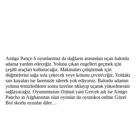
Amigo Panço 6 oyunlarımız da dağların arasından uçan balonlu
adama yardım edeceğiz. Yoluna çıkan engelleri geçmek için
çeşitli araçları kullanacağız. Makinaları çalıştırmak için
düğmelerini sağa sola çekecek veye kolunu çevireceğiz. Yoldaki
sarı kayaları ise faremizle silerek yok ediyoruz. Balonlu adamın
yolunu temizledikten sonra üzerine tıklayıp uçarak yükselmesini
sağlayacağız. Oyunumuzun Orjinal yani Gercek adı ise Amigo
Pancho ın Afghanıstan olan oyunlar da oyunskor.online Güzel
Bol skorlu oyunlar diler…