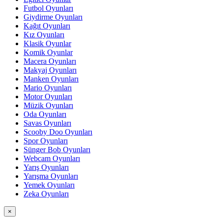
Futbol Oyunları
Giydirme Oyunları
Kağıt Oyunları
Kız Oyunları
Klasik Oyunlar
Komik Oyunlar
Macera Oyunları
Makyaj Oyunları
Manken Oyunları
Mario Oyunları
Motor Oyunları
Müzik Oyunları
Oda Oyunları
Savas Oyunları
Scooby Doo Oyunları
Spor Oyunları
Sünger Bob Oyunları
Webcam Oyunları
Yarış Oyunları
Yarışma Oyunları
Yemek Oyunları
Zeka Oyunları
×