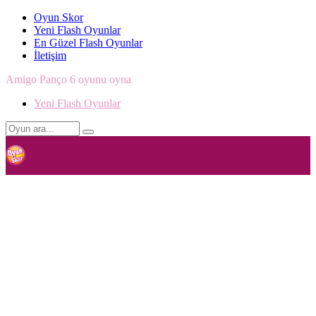
Oyun Skor
Yeni Flash Oyunlar
En Güzel Flash Oyunlar
İletişim
Amigo Panço 6 oyunu oyna
Yeni Flash Oyunlar