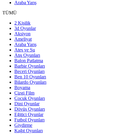
Araba Yarış
TÜMÜ
2 Kişilik
3d Oyunlar
Aksiyon
Ameliyat
Araba Yarış
Ateş ve Su
Atış Oyunları
Balon Patlatma
Barbie Oyunları
Beceri Oyunları
Ben 10 Oyunları
Bilardo Oyunları
Boyama
Çizgi Film
Çocuk Oyunları
Dini Oyunlar
Dövüş Oyunları
Eğitici Oyunlar
Futbol Oyunları
Giydirme
Kağıt Oyunları