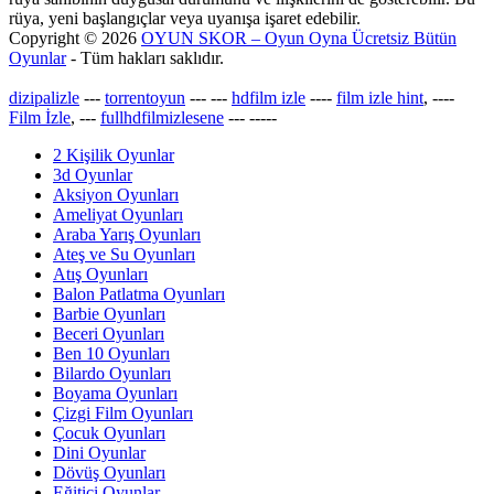
rüya, yeni başlangıçlar veya uyanışa işaret edebilir.
Copyright © 2026
OYUN SKOR – Oyun Oyna Ücretsiz Bütün
Oyunlar
- Tüm hakları saklıdır.
dizipalizle
---
torrentoyun
---
---
hdfilm izle
----
film izle hint
, ----
Film İzle
, ---
fullhdfilmizlesene
---
-----
2 Kişilik Oyunlar
3d Oyunlar
Aksiyon Oyunları
Ameliyat Oyunları
Araba Yarış Oyunları
Ateş ve Su Oyunları
Atış Oyunları
Balon Patlatma Oyunları
Barbie Oyunları
Beceri Oyunları
Ben 10 Oyunları
Bilardo Oyunları
Boyama Oyunları
Çizgi Film Oyunları
Çocuk Oyunları
Dini Oyunlar
Dövüş Oyunları
Eğitici Oyunlar