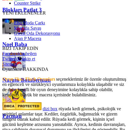
Counter Strike
Blokları Patlat 3
YENİ EKLENENLER
Elsa Moda Çarkı
Metroda Savaş
Gwen Oda Dekorasyonu
Ajan P Macera
Noel Baba
BİZİ TAKİP EDİN
Facebook'ta beğen
Twitter'da takip et
Sitemap
OyunSkor HAKKINDA
Oyun Skor Flash Oyunları
seçeneklerimiz ile özenle oluşturulmuş
Naruto Bomberman
en eğlenceli ve sürükleyici oyunlarımıza kolaylıkla ulaşabilir ve siz
de daha keyifli bir oyun deneyimine kolaylıkla sahip olabilir,
kendinizi büyük bir macera içerisinde bulabilirsiniz.
dizi box
rüyada kedi görmek​, psikolojik ve
spiritüel anlamlar taşır. Kediler, özgürlük, bağımsızlık ve gizem
Pacman
simgesi olarak kabul edilir. Rüyada kedi görmek, kişinin içsel
gücünü keşfetme arzusunu yansıtabilir. Ayrıca, kedinin davranışları,
rüya sahibinin duygusal durumunu ve ilişkilerini de gösterebilir. Bu